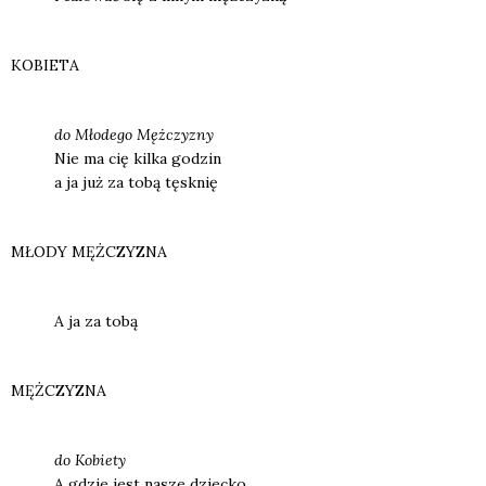
KOBIETA
do M
łode­go Męż­czy­zny
Nie ma cię kil­ka godzin
a ja już za tobą tęsk­nię
MŁODY MĘŻCZYZNA
A ja za tobą
MĘŻCZYZNA
do Kobie­ty
A gdzie jest nasze dziec­ko