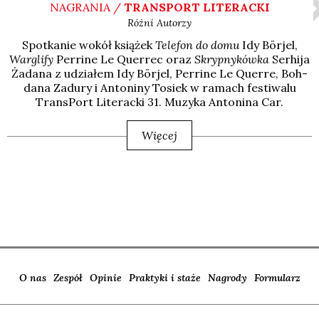
NAGRANIA /
TRANSPORT LITERACKI
Różni Autorzy
Spo­tka­nie wokół ksią­żek
Tele­fon do domu
Idy Bör­jel,
War­gli­fy
Per­ri­ne Le Quer­rec oraz
Skryp­ny­ków­ka
Ser­hi­ja
Żada­na z udzia­łem Idy Bör­jel, Per­ri­ne Le Quer­re, Boh­
da­na Zadu­ry i Anto­ni­ny Tosiek w ramach festi­wa­lu
Trans­Port Lite­rac­ki 31. Muzy­ka Anto­ni­na Car.
Więcej
O nas
Zespół
Opinie
Praktyki i staże
Nagrody
Formularz