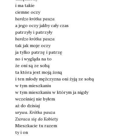
i ma takie
ciem­ne oczy
bar­dzo kr
ó
tka pau­za
a jego oczy jak­by cały czas
patrzy­ły i patrzy­ły
bar­dzo kr
ó
tka pau­za
tak jak moje oczy
ja tyl­ko patrzę i patrzę
no i wyglą­da na to
że oni są ze sobą
ta któ­ra jest moją żoną
i ten mło­dy męż­czy­zna oni żyją ze sobą
w tym miesz­ka­niu
w tym miesz­ka­niu w któ­rym ja nigdy
wcze­śniej nie byłem
aż do dzi­siaj
ury­wa. Kr
ó
tka pau­za
Zwra­ca się do Kobie­ty
Miesz­ka­cie tu razem
ty i on