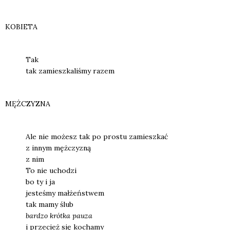
KOBIETA
Tak
tak zamiesz­ka­li­śmy razem
MĘŻCZYZNA
Ale nie możesz tak po pro­stu zamiesz­kać
z innym męż­czy­zną
z nim
To nie ucho­dzi
bo ty i ja
jeste­śmy mał­żeń­stwem
tak mamy ślub
bar­dzo kr
ó
tka pau­za
i prze­cież się kocha­my