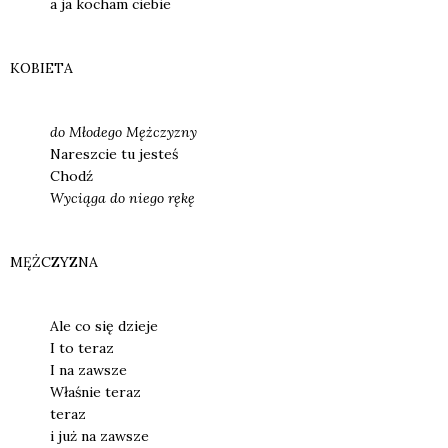
a ja kocham cie­bie
KOBIETA
do M
łode­go Męż­czy­zny
Naresz­cie tu jesteś
Chodź
Wycią­ga do nie­go rękę
MĘŻCZYZNA
Ale co się dzie­je
I to teraz
I na zawsze
Wła­śnie teraz
teraz
i już na zawsze