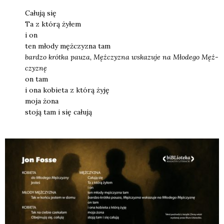
Cału­ją się
Ta z któ­rą żyłem
i on
ten mło­dy męż­czy­zna tam
bar­dzo kr
ó
tka pau­za, Męż­czy­zna wska­zu­je na Mło­de­go Męż­
czy­znę
on tam
i ona kobie­ta z któ­rą żyję
moja żona
sto­ją tam i się cału­ją