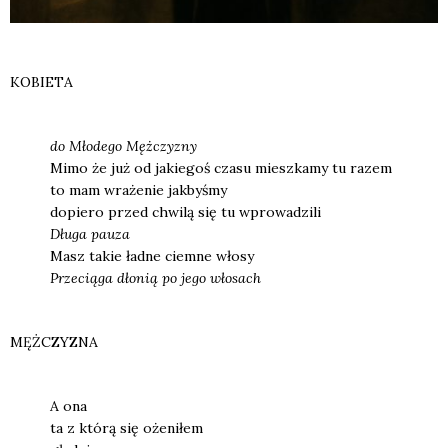
KOBIETA
do M
łode­go Męż­czy­zny
Mimo że już od jakie­goś cza­su miesz­ka­my tu razem
to mam wra­że­nie jak­by­śmy
dopie­ro przed chwi­lą się tu wpro­wa­dzi­li
Dłu­ga pau­za
Masz takie ład­ne ciem­ne wło­sy
Prze­cią­ga dł
oni
ą po jego wł
osach
MĘŻCZYZNA
A ona
ta z któ­rą się oże­ni­łem