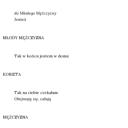
do M
łode­go Męż­czy­zny
Jesteś
MŁODY MĘŻCZYZNA
Tak w koń­cu jestem w domu
KOBIETA
Tak na cie­bie cze­ka­łam
Obej­mu­ją się, cału­ją
MĘŻCZYZNA