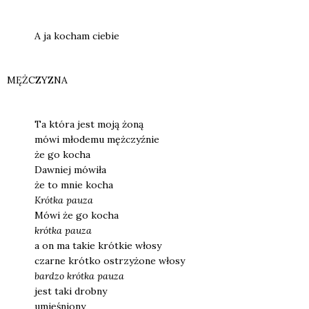
A ja kocham cie­bie
MĘŻCZYZNA
Ta któ­ra jest moją żoną
mówi mło­de­mu męż­czyź­nie
że go kocha
Daw­niej mówi­ła
że to mnie kocha
Kr
ó
tka pau­za
Mówi że go kocha
kr
ó
tka pau­za
a on ma takie krót­kie wło­sy
czar­ne krót­ko ostrzy­żo­ne wło­sy
bar­dzo kr
ó
tka pau­za
jest taki drob­ny
umię­śnio­ny