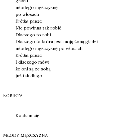
gła­dzi
mło­de­go męż­czy­znę
po wło­sach
Kr
ó
tka pau­za
Nie powin­na tak robić
Dla­cze­go to robi
Dla­cze­go ta któ­ra jest moją żoną gła­dzi
mło­de­go męż­czy­znę po wło­sach
Kr
ó
tka pau­za
I dla­cze­go mówi
że oni są ze sobą
już tak dłu­go
KOBIETA
Kocham cię
MŁODY MĘŻCZYZNA