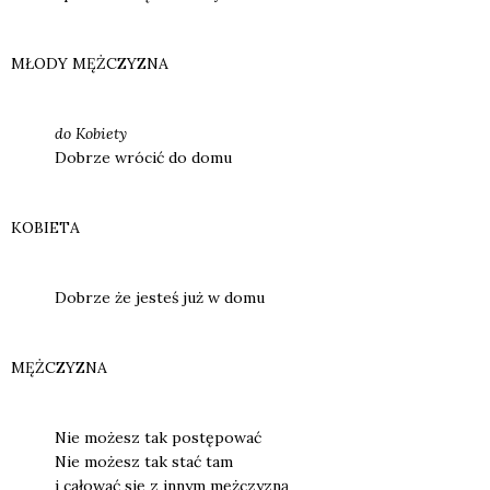
MŁODY MĘŻCZYZNA
do Kobie­ty
Dobrze wró­cić do domu
KOBIETA
Dobrze że jesteś już w domu
MĘŻCZYZNA
Nie możesz tak postę­po­wać
Nie możesz tak stać tam
i cało­wać się z innym męż­czy­zną