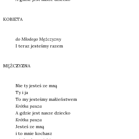
KOBIETA
do M
łode­go Męż­czy­zny
I teraz jeste­śmy razem
MĘŻCZYZNA
Nie ty jesteś ze mną
Ty i ja
To my jeste­śmy mał­żeń­stwem
Kr
ó
tka pau­za
A gdzie jest nasze dziec­ko
Kr
ó
tka pau­za
Jesteś ze mną
i to mnie kochasz