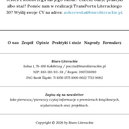
albo staż? Pomóc nam w realizacji TransPortu Literackiego
30? Wyślij swoje CV na adres:
aolszewska@biuroliterackie.pl
.
O nas
Zespół
Opinie
Praktyki i staże
Nagrody
Formularz
Biuro Literackie
Solna 1, 78-100 Kołobrzeg / poczta@biuroliterackie.pl
NIP: 881-110-93-38 / Regon: 390738090
ING Bank Śląski: 71 1050 1575 1000 0022 7732 9062
Zapisz się na newsletter
Jako pierwsza/pierwszy czytaj informacje o premierach książkowych,
wydarzeniach oraz projektach.
Copyright © 2026 by Biuro Literackie