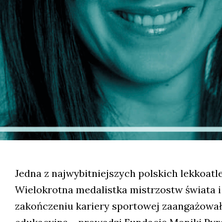
Jedna z najwybitniejszych polskich lekkoatle
Wielokrotna medalistka mistrzostw świata i 
zakończeniu kariery sportowej zaangażowała