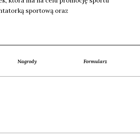
ek, która ma na celu promocję sportu
entatorką sportową oraz
Nagrody
Formularz