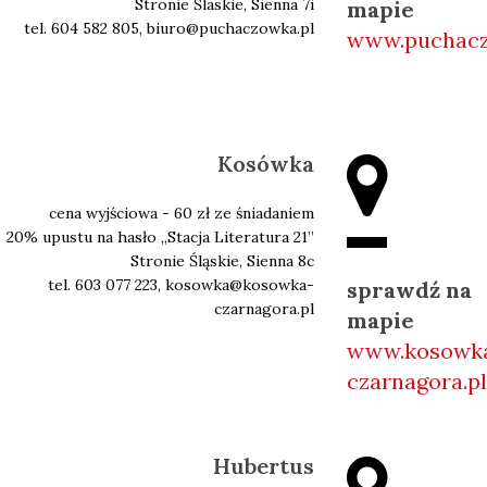
Stronie Ślaskie, Sienna 7i
mapie
tel. 604 582 805, biuro@puchaczowka.pl
www.puchacz
Kosówka
cena wyjściowa - 60 zł ze śniadaniem
20% upustu na hasło ,,Stacja Literatura 21’’
Stronie Śląskie, Sienna 8c
tel. 603 077 223, kosowka@kosowka-
sprawdź na
czarnagora.pl
mapie
www.kosowk
czarnagora.pl
Hubertus