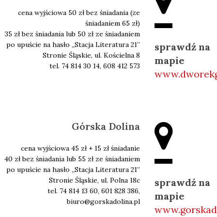
cena wyjściowa 50 zł bez śniadania (ze
śniadaniem 65 zł)
35 zł bez śniadania lub 50 zł ze śniadaniem
po upuście na hasło ,,Stacja Literatura 21’’
sprawdź na
Stronie Śląskie, ul. Kościelna 8
mapie
tel. 74 814 30 14, 608 412 573
www.dworekg
Górska Dolina
cena wyjściowa 45 zł + 15 zł śniadanie
40 zł bez śniadania lub 55 zł ze śniadaniem
po upuście na hasło ,,Stacja Literatura 21’’
Stronie Śląskie, ul. Polna 18c
sprawdź na
tel. 74 814 13 60, 601 828 386,
mapie
biuro@gorskadolina.pl
www.gorskado