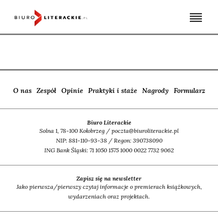
Skip
to
content
O nas
Zespół
Opinie
Praktyki i staże
Nagrody
Formularz
Biuro Literackie
Solna 1, 78-100 Kołobrzeg / poczta@biuroliterackie.pl
NIP: 881-110-93-38 / Regon: 390738090
ING Bank Śląski: 71 1050 1575 1000 0022 7732 9062
Zapisz się na newsletter
Jako pierwsza/pierwszy czytaj informacje o premierach książkowych,
wydarzeniach oraz projektach.