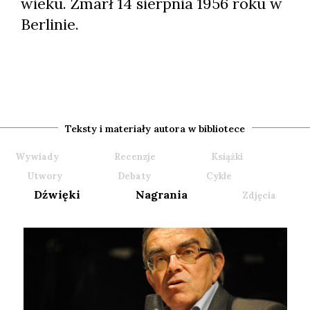
wieku. Zmarł 14 sierpnia 1956 roku w
Berlinie.
Teksty i materiały autora w bibliotece
Wywiady
Recenzje
Książki
Utwory
Debaty
Cykle
Dźwięki
Nagrania
Zdjęcia