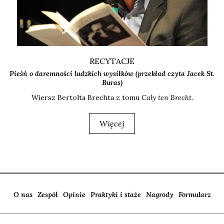
RECYTACJE
Pieśń o daremności ludzkich wysiłków (przekład czyta Jacek St.
Buras)
Wiersz Ber­tol­ta Brech­ta z tomu
Cały ten Brecht
.
Więcej
O nas
Zespół
Opinie
Praktyki i staże
Nagrody
Formularz