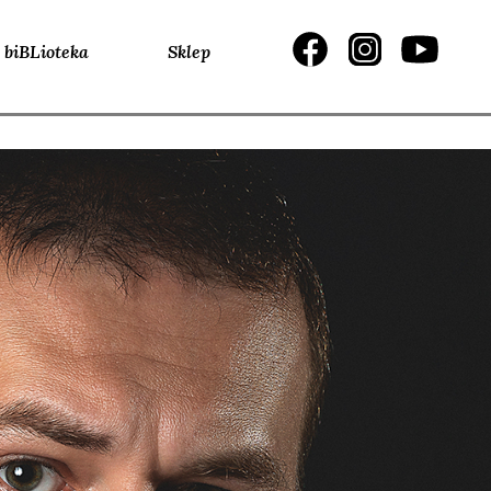
biBLioteka
Sklep