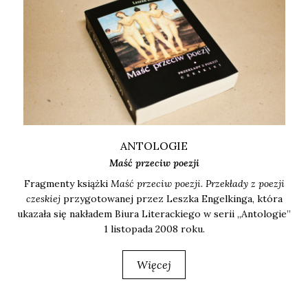
ANTOLOGIE
Maść przeciw poezji
Frag­men­ty książ­ki
Maść prze­ciw poezji. Prze­kła­dy z poezji
cze­skiej
przy­go­to­wa­nej przez Lesz­ka Engel­kin­ga, któ­ra
uka­za­ła się nakła­dem Biu­ra Lite­rac­kie­go w serii „Anto­lo­gie”
1 listo­pa­da 2008 roku.
Więcej