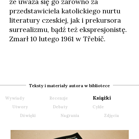
że uważa się go zarówno za
przedstawiciela katolickiego nurtu
literatury czeskiej, jak i prekursora
surrealizmu, bądź też ekspresjonistę.
Zmarł 10 lutego 1961 w Třebíč.
Teksty i materiały autora w bibliotece
Książki
Wywiady
Recenzje
Utwory
Debaty
Cykle
Dźwięki
Nagrania
Zdjęcia