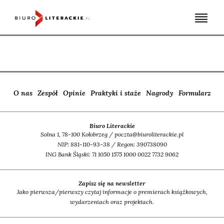
Skip
to
content
O nas
Zespół
Opinie
Praktyki i staże
Nagrody
Formularz
Biuro Literackie
Solna 1, 78-100 Kołobrzeg / poczta@biuroliterackie.pl
NIP: 881-110-93-38 / Regon: 390738090
ING Bank Śląski: 71 1050 1575 1000 0022 7732 9062
Zapisz się na newsletter
Jako pierwsza/pierwszy czytaj informacje o premierach książkowych,
wydarzeniach oraz projektach.