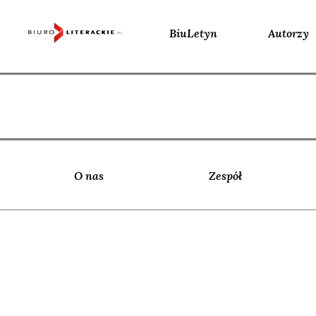
BiuLetyn
Autorzy
Skip
to
content
O nas
Zespół