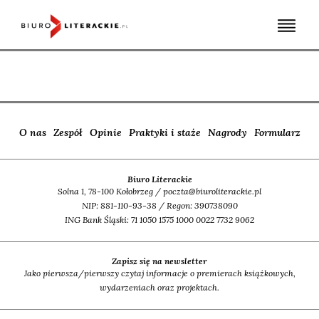
Skip
to
content
O nas
Zespół
Opinie
Praktyki i staże
Nagrody
Formularz
Biuro Literackie
Solna 1, 78-100 Kołobrzeg / poczta@biuroliterackie.pl
NIP: 881-110-93-38 / Regon: 390738090
ING Bank Śląski: 71 1050 1575 1000 0022 7732 9062
Zapisz się na newsletter
Jako pierwsza/pierwszy czytaj informacje o premierach książkowych,
wydarzeniach oraz projektach.