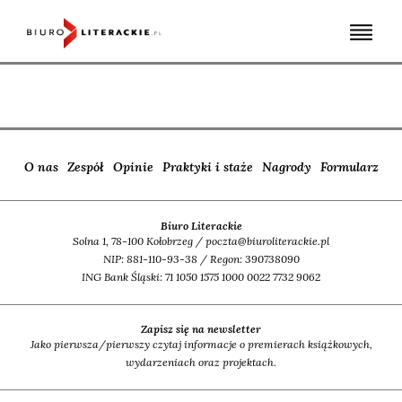
Skip
to
content
O nas
Zespół
Opinie
Praktyki i staże
Nagrody
Formularz
Biuro Literackie
Solna 1, 78-100 Kołobrzeg / poczta@biuroliterackie.pl
NIP: 881-110-93-38 / Regon: 390738090
ING Bank Śląski: 71 1050 1575 1000 0022 7732 9062
Zapisz się na newsletter
Jako pierwsza/pierwszy czytaj informacje o premierach książkowych,
wydarzeniach oraz projektach.