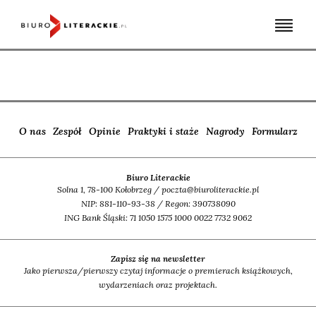
Skip
to
content
O nas
Zespół
Opinie
Praktyki i staże
Nagrody
Formularz
Biuro Literackie
Solna 1, 78-100 Kołobrzeg / poczta@biuroliterackie.pl
NIP: 881-110-93-38 / Regon: 390738090
ING Bank Śląski: 71 1050 1575 1000 0022 7732 9062
Zapisz się na newsletter
Jako pierwsza/pierwszy czytaj informacje o premierach książkowych,
wydarzeniach oraz projektach.