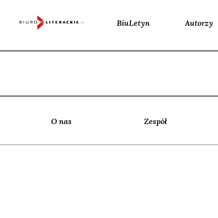
BiuLetyn
Autorzy
Skip
to
content
O nas
Zespół