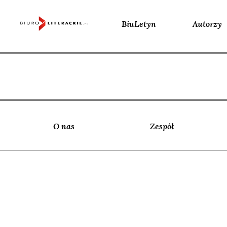
BiuLetyn
Autorzy
Skip
to
content
O nas
Zespół