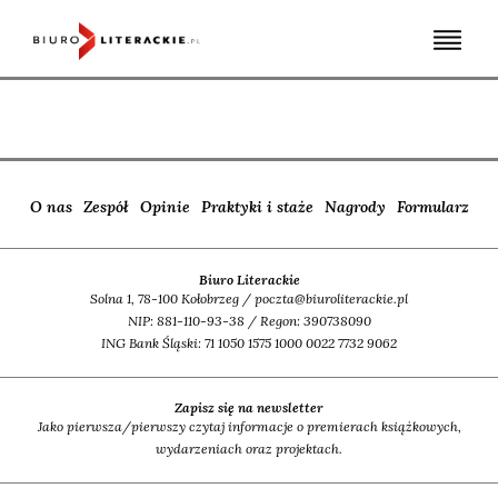
Skip
to
content
O nas
Zespół
Opinie
Praktyki i staże
Nagrody
Formularz
Biuro Literackie
Solna 1, 78-100 Kołobrzeg / poczta@biuroliterackie.pl
NIP: 881-110-93-38 / Regon: 390738090
ING Bank Śląski: 71 1050 1575 1000 0022 7732 9062
Zapisz się na newsletter
Jako pierwsza/pierwszy czytaj informacje o premierach książkowych,
wydarzeniach oraz projektach.