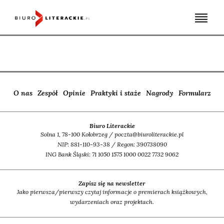
Skip
to
content
O nas
Zespół
Opinie
Praktyki i staże
Nagrody
Formularz
Biuro Literackie
Solna 1, 78-100 Kołobrzeg / poczta@biuroliterackie.pl
NIP: 881-110-93-38 / Regon: 390738090
ING Bank Śląski: 71 1050 1575 1000 0022 7732 9062
Zapisz się na newsletter
Jako pierwsza/pierwszy czytaj informacje o premierach książkowych,
wydarzeniach oraz projektach.