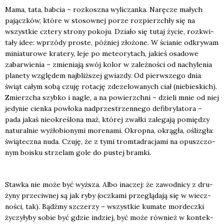
Mama, tata, bab­cia – roz­kosz­na wyli­czan­ka. Narę­cze małych
pającz­ków, któ­re w sto­sow­nej porze roz­pierz­chły się na
wszyst­kie czte­ry stro­ny poko­ju. Dzia­ło się tutaj życie, roz­kwi­
ta­ły idee: wprzó­dy pro­ste, póź­niej zło­żo­ne. W ścia­nie odkry­wam
minia­tu­ro­we kra­te­ry, leje po mete­ory­tach, jakieś osa­do­we
zabar­wie­nia – zmie­nia­ją swój kolor w zależ­no­ści od nachy­le­nia
pla­ne­ty wzglę­dem naj­bliż­szej gwiaz­dy. Od pierw­sze­go dnia
świąt całym sobą czu­ję rota­cję zde­ze­lo­wa­nych ciał (nie­bie­skich).
Zmierz­cha szyb­ko i nagle, a na powierzch­ni – dzie­li mnie od niej
jedy­nie cien­ka powło­ka nad­prze­strzen­ne­go defi­bry­la­to­ra –
pada jakaś nie­okre­ślo­na maź, któ­rej zwał­ki zale­ga­ją pomię­dzy
natu­ral­nie wyżło­bio­ny­mi more­na­mi. Okrop­na, okrą­gła, ośli­zgła:
świą­tecz­na nuda. Czu­ję, że z tymi trom­ta­dra­cja­mi na opusz­czo­
nym boisku strze­lam gole do pustej bram­ki.
Staw­ka nie może być wyż­sza. Albo ina­czej: że zawod­ni­cy z dru­
ży­ny prze­ciw­nej są jak ryby (oczka­mi prze­glą­da­ją się w wiecz­
no­ści, tak). Bądź­my szcze­rzy – wszyst­kie kuma­te mor­decz­ki
życzy­ły­by sobie być gdzie indziej, być może rów­nież w kon­tek­