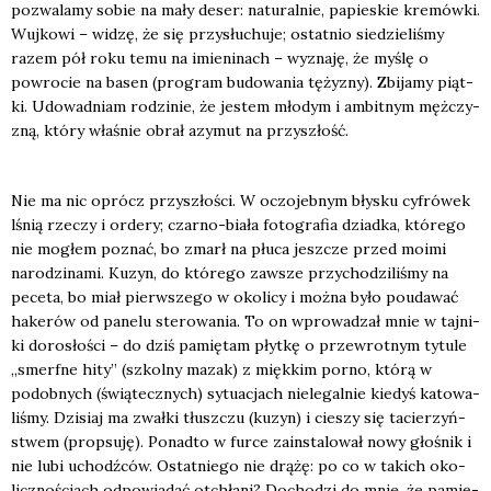
pozwa­la­my sobie na mały deser: natu­ral­nie, papie­skie kre­mów­ki.
Wuj­ko­wi – widzę, że się przy­słu­chu­je; ostat­nio sie­dzie­li­śmy
razem pół roku temu na imie­ni­nach – wyzna­ję, że myślę o
powro­cie na basen (pro­gram budo­wa­nia tęży­zny). Zbi­ja­my piąt­
ki. Udo­wad­niam rodzi­nie, że jestem mło­dym i ambit­nym męż­czy­
zną, któ­ry wła­śnie obrał azy­mut na przy­szłość.
Nie ma nic oprócz przy­szło­ści. W oczo­jeb­nym bły­sku cyfró­wek
lśnią rze­czy i orde­ry; czar­no-bia­ła foto­gra­fia dziad­ka, któ­re­go
nie mogłem poznać, bo zmarł na płu­ca jesz­cze przed moimi
naro­dzi­na­mi. Kuzyn, do któ­re­go zawsze przy­cho­dzi­li­śmy na
pece­ta, bo miał pierw­sze­go w oko­li­cy i moż­na było pouda­wać
hake­rów od pane­lu ste­ro­wa­nia. To on wpro­wa­dzał mnie w taj­ni­
ki doro­sło­ści – do dziś pamię­tam płyt­kę o prze­wrot­nym tytu­le
„smerf­ne hity” (szkol­ny mazak) z mięk­kim por­no, któ­rą w
podob­nych (świą­tecz­nych) sytu­acjach nie­le­gal­nie kie­dyś kato­wa­
li­śmy. Dzi­siaj ma zwał­ki tłusz­czu (kuzyn) i cie­szy się tacie­rzyń­
stwem (prop­su­ję). Ponad­to w fur­ce zain­sta­lo­wał nowy gło­śnik i
nie lubi uchodź­ców. Ostat­nie­go nie drą­żę: po co w takich oko­
licz­no­ściach odpo­wia­dać otchła­ni? Docho­dzi do mnie, że pamię­