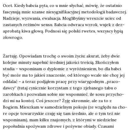
Ocet. Kie­dy bab­cia pyta, co u mnie sły­chać, mówię, że ostat­nio
fascy­nu­ją mnie szan­se nie­sy­gni­fi­ka­cyj­nej meto­do­lo­gii badaw­czej.
Nadzie­je, wyzwa­nia, ewa­lu­acja. Mogli­by­śmy wresz­cie uciec od
zasta­nych reżi­mów sen­su. Bab­cia odwra­ca wzrok, wujek z dez­
apro­ba­tą kiwa gło­wą. Pod­no­si się pol­ski rwe­tes, wszy­scy łypią
zło­wro­go.
Żar­tu­ję. Opo­wia­dam tro­chę o swo­im życiu: aku­rat, żeby dwie
kolej­ne minu­ty napeł­nić śred­niej jako­ści tre­ścią. Skoń­czy­łem
stu­dia – wspo­mi­nam o dyplo­mie z wyróż­nie­niem, bo dla bab­ci
być może ma to jakieś zna­cze­nie, od któ­re­go wca­le nie chcę jej
odda­lać – a teraz pod­ją­łem pra­cę przy wia­ry­god­nym „pra­co­
daw­cy” (tutaj cynicz­nie korzy­stam z tego zje­ba­ne­go tabu o
zarob­kach i pozwa­lam sobie nie wspo­mnieć, ile sosu przy­cho­
dzi mi na kon­to). Coś jesz­cze? Żyję skrom­nie, ale za to z
Bogiem. Miesz­kam w samo­dziel­nym poko­ju (ze wzglę­du na cho­
re opcje towa­rzy­skie czu­ję się tam śred­nio, ale o tym też nie
wspo­mi­nam), mam kil­ku zna­jo­mych, z któ­ry­mi w nie­dziel­ne
popo­łu­dnia spo­ży­wam zdro­we i pożyw­ne obia­dy. Cza­sa­mi