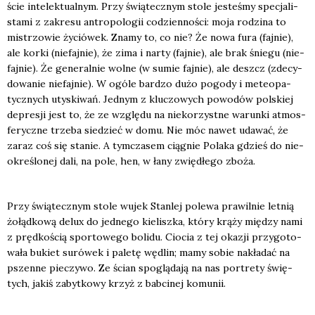
ście inte­lek­tu­al­nym. Przy świą­tecz­nym sto­le jeste­śmy spe­cja­li­
sta­mi z zakre­su antro­po­lo­gii codzien­no­ści: moja rodzi­na to
mistrzo­wie życió­wek. Zna­my to, co nie? Że nowa fura (faj­nie),
ale kor­ki (nie­faj­nie), że zima i nar­ty (faj­nie), ale brak śnie­gu (nie­
faj­nie). Że gene­ral­nie wol­ne (w sumie faj­nie), ale deszcz (zde­cy­
do­wa­nie nie­faj­nie). W ogó­le bar­dzo dużo pogo­dy i mete­opa­
tycz­nych uty­ski­wań. Jed­nym z klu­czo­wych powo­dów pol­skiej
depre­sji jest to, że ze wzglę­du na nie­ko­rzyst­ne warun­ki atmos­
fe­rycz­ne trze­ba sie­dzieć w domu. Nie móc nawet uda­wać, że
zaraz coś się sta­nie. A tym­cza­sem cią­gnie Pola­ka gdzieś do nie­
okre­ślo­nej dali, na pole, hen, w łany zwię­dłe­go zbo­ża.
Przy świą­tecz­nym sto­le wujek Stan­lej pole­wa pra­wil­nie let­nią
żołąd­ko­wą delux do jed­ne­go kie­lisz­ka, któ­ry krą­ży mię­dzy nami
z pręd­ko­ścią spor­to­we­go boli­du. Cio­cia z tej oka­zji przy­go­to­
wa­ła bukiet suró­wek i pale­tę wędlin; mamy sobie nakła­dać na
pszen­ne pie­czy­wo. Ze ścian spo­glą­da­ją na nas por­tre­ty świę­
tych, jakiś zabyt­ko­wy krzyż z bab­ci­nej komu­nii.