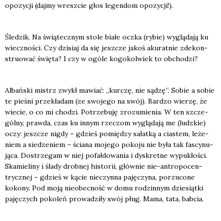
opo­zy­cji (daj­my wresz­cie głos legen­dom opo­zy­cji!).
Śle­dzik. Na świą­tecz­nym sto­le bia­łe oczka (rybie) wyglą­da­ją ku
wiecz­no­ści. Czy dzi­siaj da się jesz­cze jakoś aku­rat­nie zde­kon­
stru­ować świę­ta? I czy w ogó­le kogo­kol­wiek to obcho­dzi?
Albań­ski mistrz zwykł mawiać: „kur­czę, nie sądzę”. Sobie a sobie
te pie­śni prze­kła­dam (ze swo­je­go na swój). Bar­dzo wie­rzę, że
wie­cie, o co mi cho­dzi. Potrze­bu­ję zro­zu­mie­nia. W ten szcze­
gól­ny, praw­da, czas ku innym rze­czom wyglą­da­ją me (ludz­kie)
oczy: jesz­cze nigdy – gdzieś pomię­dzy sałat­ką a cia­stem, leże­
niem a sie­dze­niem – ścia­na moje­go poko­ju nie była tak fascy­nu­
ją­ca. Dostrze­gam w niej pofał­do­wa­nia i dys­kret­ne wypu­kło­ści.
Ska­mie­li­ny i śla­dy drob­nej histo­rii, głów­nie nie-antro­po­cen­
trycz­nej – gdzieś w kącie nie­czyn­na paję­czy­na, porzu­co­ne
koko­ny. Pod moją nie­obec­ność w domu rodzin­nym dzie­siąt­ki
paję­czych poko­leń pro­wa­dzi­ły swój pług. Mama, tata, bab­cia.