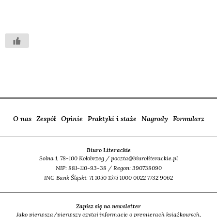
O nas
Zespół
Opinie
Praktyki i staże
Nagrody
Formularz
Biuro Literackie
Solna 1, 78-100 Kołobrzeg / poczta@biuroliterackie.pl
NIP: 881-110-93-38 / Regon: 390738090
ING Bank Śląski: 71 1050 1575 1000 0022 7732 9062
Zapisz się na newsletter
Jako pierwsza/pierwszy czytaj informacje o premierach książkowych,