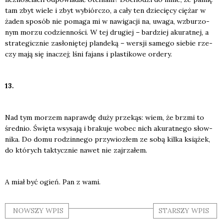
tam zbyt wie­le i zbyt wybiór­czo, a cały ten dzie­cię­cy cię­żar w
żaden spo­sób nie poma­ga mi w nawi­ga­cji na, uwa­ga, wzbu­rzo­
nym morzu codzien­no­ści. W tej dru­giej – bar­dziej aku­rat­nej, a
stra­te­gicz­nie zasło­nię­tej plan­de­ką – wer­sji same­go sie­bie rze­
czy mają się ina­czej; lśni fajans i pla­sti­ko­we orde­ry.
13.
Nad tym morzem napraw­dę duży prze­kąs: wiem, że brzmi to
śred­nio. Świę­ta wsy­sa­ją i bra­ku­je wobec nich aku­rat­ne­go słow­
ni­ka. Do domu rodzin­ne­go przy­wio­złem ze sobą kil­ka ksią­żek,
do któ­rych tak­tycz­nie nawet nie zaj­rza­łem.
A miał być ogień. Pan z wami.
NOWSZY WPIS
STARSZY WPIS