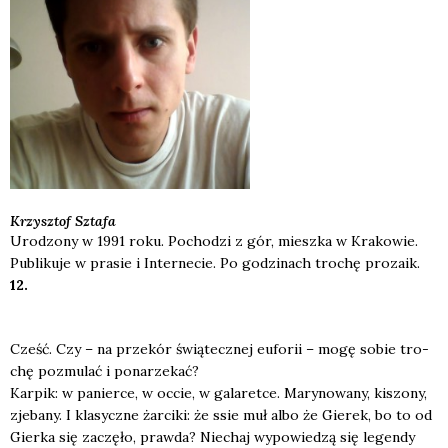
Krzysztof
Sztafa
Urodzony w 1991 roku. Pochodzi z gór, mieszka w Krakowie.
Publikuje w prasie i Internecie. Po godzinach trochę prozaik.
12.
Cześć. Czy – na prze­kór świą­tecz­nej eufo­rii – mogę sobie tro­
chę pozmu­lać i pona­rze­kać?
Kar­pik: w panier­ce, w occie, w gala­ret­ce. Mary­no­wa­ny, kiszo­ny,
zje­ba­ny. I kla­sycz­ne żar­ci­ki: że ssie muł albo że Gie­rek, bo to od
Gier­ka się zaczę­ło, praw­da? Nie­chaj wypo­wie­dzą się legen­dy