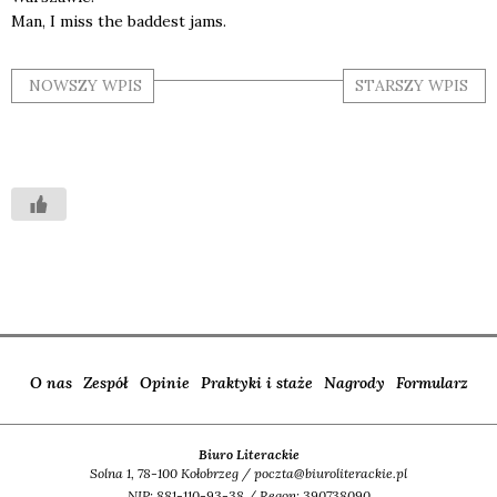
Man, I miss the bad­dest jams.
NOWSZY WPIS
STARSZY WPIS
O nas
Zespół
Opinie
Praktyki i staże
Nagrody
Formularz
Biuro Literackie
Solna 1, 78-100 Kołobrzeg / poczta@biuroliterackie.pl
NIP: 881-110-93-38 / Regon: 390738090