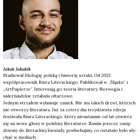
Jakub
Jakubik
Studiował filologię polską i historię sztuki. Od 2023
współpracownik Biura Literackiego. Publikował w „Śląsku” i
„ArtPapierze”. Interesują go teoria literatury, Norwegia i
niderlandzkie retabula ołtarzowe.
Jed­nym strza­łem wyła­mu­je zamek. Nie ma takich drzwi, któ­rych
nie otwo­rzy lite­ra­tu­ra. Już za czte­ry dni trzy­dzie­sta edy­cja
festi­wa­lu Biu­ra Lite­rac­kie­go, któ­ry nie­ustan­nie od lat otwie­ra
się na nowe gło­sy w pol­skiej lite­ra­tu­rze. Zanim jesz­cze zasią­
dzie­my do lite­rac­kiej bie­sia­dy, posłu­chaj­my, co ostat­nio było sły­
chać w mediach.