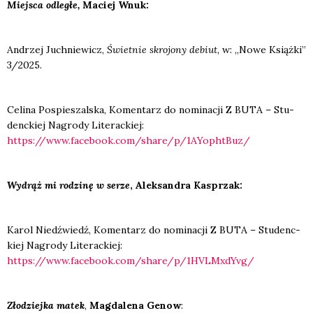
Miej­sca odle­głe,
Maciej Wnuk:
Andrzej Juch­nie­wicz,
Świet­nie skro­jo­ny debiut
, w: „Nowe Książ­ki”
3/2025.
Celi­na Pospie­szal­ska, Komen­tarz do nomi­na­cji Z BUTA – Stu­
denc­kiej Nagro­dy Lite­rac­kiej:
https://www.facebook.com/share/p/1AYophtBuz/
Wydrąż mi rodzi­nę w serze
, Alek­san­dra Kasprzak:
Karol Niedź­wiedź, Komen­tarz do nomi­na­cji Z BUTA – Stu­denc­
kiej Nagro­dy Lite­rac­kiej:
https://www.facebook.com/share/p/1HVLMxdYvg/
Zło­dziej­ka matek
,
Mag­da­le­na Genow
: