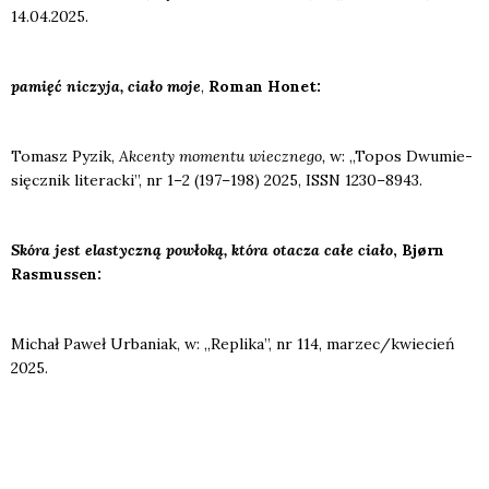
14.04.2025.
pamięć niczy­ja, cia­ło moje
,
Roman Honet:
Tomasz Pyzik,
Akcen­ty momen­tu wiecz­ne­go,
w: „Topos Dwu­mie­
sięcz­nik lite­rac­ki”, nr 1–2 (197–198) 2025, ISSN 1230–8943.
Sk
ó
ra jest ela­stycz­ną powło­ką, kt
ó
ra ota­cza cał
e cia
ło
, Bj
ørn
Rasmus­sen:
Michał Paweł Urba­niak, w: „Repli­ka”, nr 114, marzec/kwiecień
2025.