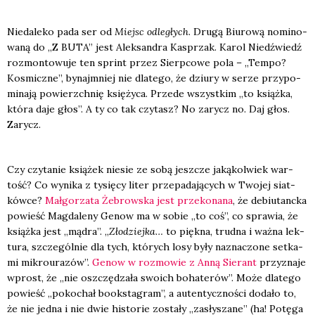
Nie­da­le­ko pada ser od
Miejsc odle­głych
. Dru­gą Biu­ro­wą nomi­no­
wa­ną do „Z BUTA” jest Alek­san­dra Kasprzak. Karol Niedź­wiedź
roz­mon­to­wu­je ten sprint przez Sierp­co­we pola – „Tem­po?
Kosmicz­ne”, bynaj­mniej nie dla­te­go, że dziu­ry w serze przy­po­
mi­na­ją powierzch­nię księ­ży­ca. Przede wszyst­kim „to książ­ka,
któ­ra daje głos”. A ty co tak czy­tasz? No zarycz no. Daj głos.
Zarycz.
Czy czy­ta­nie ksią­żek nie­sie ze sobą jesz­cze jaką­kol­wiek war­
tość? Co wyni­ka z tysię­cy liter prze­pa­da­ją­cych w Two­jej siat­
ków­ce?
Mał­go­rza­ta Żebrow­ska jest prze­ko­na­na
, że debiu­tanc­ka
powieść Mag­da­le­ny Genow ma w sobie „to coś”, co spra­wia, że
książ­ka jest „mądra”. „
Zło­dziej­ka…
to pięk­na, trud­na i waż­na lek­
tu­ra, szcze­gól­nie dla tych, któ­rych losy były nazna­czo­ne set­ka­
mi mikro­ura­zów”.
Genow w roz­mo­wie z Anną Sie­rant
przy­zna­je
wprost, że „nie oszczę­dza­ła swo­ich boha­te­rów”. Może dla­te­go
powieść „poko­chał book­sta­gram”, a auten­tycz­no­ści doda­ło to,
że nie jed­na i nie dwie histo­rie zosta­ły „zasły­sza­ne” (ha! Potę­ga