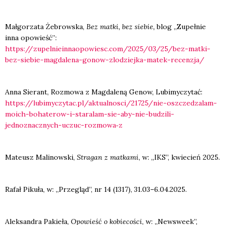
Mał­go­rza­ta Żebrow­ska,
Bez mat­ki, bez sie­bie,
blog „Zupeł­nie
inna opo­wieść”:
https://zupelnieinnaopowiesc.com/2025/03/25/bez-matki-
bez-siebie-magdalena-gonow-zlodziejka-matek-recenzja/
Anna Sie­rant, Roz­mo­wa z Mag­da­le­ną Genow, Lubi­my­czy­tać:
https://lubimyczytac.pl/aktualnosci/21725/nie-oszczedzalam-
moich-bohaterow-i-staralam-sie-aby-nie-budzili-
jednoznacznych-uczuc-rozmowa‑z
Mate­usz Mali­now­ski,
Stra­gan z mat­ka­mi
, w: „IKS”, kwie­cień 2025.
Rafał Piku­ła, w: „Prze­gląd”, nr 14 (1317), 31.03–6.04.2025.
Alek­san­dra Pakie­ła,
Opo­wieść o kobie­co­ści
, w: „New­swe­ek”,