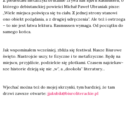
Z pie­de­sta­łu meta­fi­zy­ki bru­tal­nie zry­wa nas Bjørn Rasmus­sen, o
któ­re­go debiu­tanc­kiej powie­ści Michał Paweł Ubra­niak pisze:
„Wie­le miej­sca poświę­ca się tu cia­łu. Z jed­nej stro­ny sta­no­wi
ono obiekt pożą­da­nia, a z dru­giej udrę­cze­nia”. Ale też i ostrze­ga
– to nie jest łatwa lek­tu­ra. Rasmus­sen wyma­ga. Od począt­ku do
same­go koń­ca.
Jak wspo­mi­na­łem wcze­śniej, zbli­ża się festi­wal. Nasze Biu­ro­we
świę­to. Nastroj­cie uszy, te fizycz­ne i te meta­fi­zycz­ne. Będę na
miej­scu, przyjdź­cie, podziel­cie się plot­ka­mi. Cza­sem naj­cie­kaw­
sze histo­rie dzie­ją się nie „w”, a „dooko­ła” lite­ra­tu­ry…
Wje­chać moż­na też do mojej skrzyn­ki, tym bar­dziej, że tam
drzwi zawsze otwar­te:
jjakubik@biuroliterackie.pl