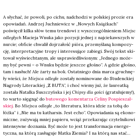
A sły­chać, że powo­li, po cichu, nad­cho­dzi w pol­skiej pro­zie era
opo­wia­dań. Andrzej Juch­nie­wicz w „Nowych Książ­kach”
poświę­cił kil­ka słów temu tren­do­wi z wyszcze­gól­nie­niem
Miejsc
odle­głych
Macie­ja Wnu­ka jako pozy­cji jed­nej z naj­cie­kaw­szych w
nur­cie; obfi­cie chwa­lił doj­rza­łość pió­ra, prze­my­śla­ną kom­po­zy­
cję, inter­pre­ta­cyj­ne tro­py i inte­re­su­ją­ce zabie­gi. Swój tekst ski­
to­wał wyświech­ta­nym, ale uspra­wie­dli­wio­nym: „Jed­ne­go może­
my być pew­ni – o Wnu­ku będzie jesz­cze gło­śno”. A gdzie gło­śno,
tam i nasłuch! Ale żar­ty na bok. Ostat­nie­go dnia mar­ca gruch­nę­
ły wie­ści, że
Miej­sca odle­głe
zosta­ły nomi­no­wa­ne do Stu­denc­kiej
Nagro­dy Lite­rac­kiej „Z BUTA”, i choć wie­my już, że lau­re­at­ką
zosta­ła Natal­ka Susz­czyń­ska i jej
Chip­sy dla gości
(gra­tu­lu­je­my!),
to war­to się­gnąć do
buto­we­go komen­ta­rza Celi­ny Pospie­szal­
skiej
. Bo
Miej­sca odle­głe
„to lite­ra­tu­ra, któ­ra idzie za tobą do
łóż­ka” i „Nie ma tu kathar­sis. Jest echo”. Opo­wia­da­nia są eko­no­
micz­ne, zuży­wa­ją mniej papie­ru, wciąż prze­ka­zu­jąc czy­tel­ni­ko­wi
inten­syw­ne dozna­nia. Być może to jest trans­for­ma­cja ener­ge­
tycz­na, na któ­rą zasłu­gu­je Mat­ka Zie­mia? I na któ­rą nas stać…