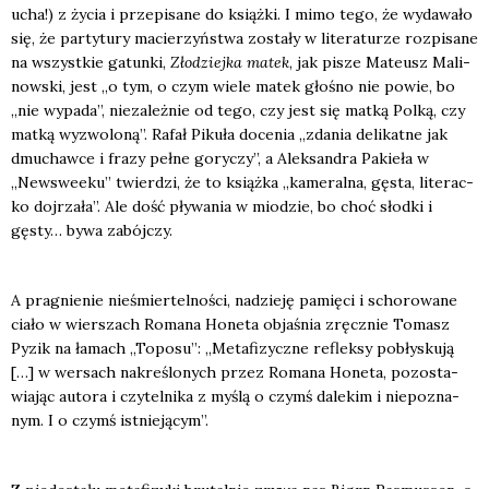
ucha!) z życia i prze­pi­sa­ne do książ­ki. I mimo tego, że wyda­wa­ło
się, że par­ty­tu­ry macie­rzyń­stwa zosta­ły w lite­ra­tu­rze roz­pi­sa­ne
na wszyst­kie gatun­ki,
Zło­dziej­ka matek
, jak pisze Mate­usz Mali­
now­ski, jest „o tym, o czym wie­le matek gło­śno nie powie, bo
„nie wypa­da”, nie­za­leż­nie od tego, czy jest się mat­ką Polką, czy
mat­ką wyzwo­lo­ną”. Rafał Piku­ła doce­nia „zda­nia deli­kat­ne jak
dmu­chaw­ce i fra­zy peł­ne gory­czy”, a Alek­san­dra Pakie­ła w
„New­swe­eku” twier­dzi, że to książ­ka „kame­ral­na, gęsta, lite­rac­
ko doj­rza­ła”. Ale dość pły­wa­nia w mio­dzie, bo choć słod­ki i
gęsty… bywa zabój­czy.
A pra­gnie­nie nie­śmier­tel­no­ści, nadzie­ję pamię­ci i scho­ro­wa­ne
cia­ło w wier­szach Roma­na Hone­ta obja­śnia zręcz­nie Tomasz
Pyzik na łamach „Topo­su”: „Meta­fi­zycz­ne reflek­sy pobły­sku­ją
[…] w wer­sach nakre­ślo­nych przez Roma­na Hone­ta, pozo­sta­
wia­jąc auto­ra i czy­tel­ni­ka z myślą o czymś dale­kim i nie­po­zna­
nym. I o czymś ist­nie­ją­cym”.