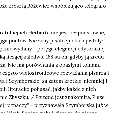
e zresz­tą Róże­wicz współ­czu­ją­co tele­gra­fo­
­tu­la­cjach Her­ber­ta nie jest bez­pod­staw­ne,
ga poetów. Nie żeby pisa­li epic­kie epi­sto­ły:
ęk­nie wyda­ny – potę­ga ele­gan­cji edy­tor­skiej –
ką liczą­cą zale­d­wie 168 stron; gdy­by ją zre­du­
­sza. Nie ma porów­na­nia z opa­sły­mi toma­mi
czę­sto wie­lo­stro­ni­co­we roz­wa­ża­nia pisa­rza i
­ta i Szym­bor­skiej są zatem krót­kie, nie­mniej i
­li lite­rac­ko poha­sać, jak­by każ­de z nich
anie Zbysz­ku, /
Pawa­na
jest zna­ko­mi­ta. Piszę
l­nej roz­pa­czy” – przy­zna­wa­ła Szym­bor­ska już w