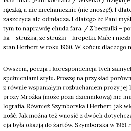
1956 roku. „Pani kocha­na / Wiseł­ko / dzię­ku­je za
rącz­ką, a nie mecha­nicz­nie (nie zno­szę!). I dla
zaszczy­ca ale odmła­dza. I dla­te­go że Pani myśl
tym to napraw­dę chu­da fara. / Z beczuł­ki – po
ka – struż­ka, ze struż­ki – kro­pel­ki. Małe i nie­
stan Her­bert w roku 1960. W koń­cu: dla­cze­go ni
Owszem, poezja i kore­spon­den­cja tych samych
speł­nie­nia­mi sty­lu. Pro­szę na przy­kład porów­
z rów­nie wspa­nia­łym roz­bu­cha­niem pro­zy jej l
pro­zy Mroż­ka (może poza dzien­ni­ko­wą) nie mia­
lo­gra­fia. Rów­nież Szym­bor­ska i Her­bert, jak w
ność. Jak moż­na też wno­sić z dwóch dotych­cza­
cja była oka­zją do żar­tów. Szym­bor­ska w 1961 r