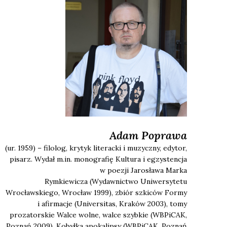
Adam
Poprawa
(ur. 1959) – filolog, krytyk literacki i muzyczny, edytor,
pisarz. Wydał m.in. monografię
Kultura i egzystencja
w poezji Jarosława Marka
Rymkiewicza
(Wydawnictwo Uniwersytetu
Wrocławskiego, Wrocław 1999), zbiór szkiców
Formy
i afirmacje
(Universitas, Kraków 2003), tomy
prozatorskie
Walce wolne, walce szybkie
(WBPiCAK,
Poznań 2009),
Kobyłka apokalipsy
(WBPiCAK, Poznań