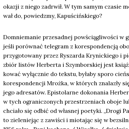
oka­zji z nie­go zadrwił. W tym samym cza­sie moż
wał do, powiedz­my, Kapu­ściń­skie­go?
Domnie­ma­nie prze­sad­nej powścią­gli­wo­ści w gra
jeśli porów­nać tele­gram z kore­spon­den­cją oboj­
przy­go­to­wa­ny przez Ryszar­da Kry­nic­kie­go i pi
zbiór listów Her­ber­ta i Szym­bor­skiej jest książ­
ko­wać wyłącz­nie do tek­stu, była­by spo­ro cień
kore­spon­den­cji Mroż­ka, w któ­rych zna­la­zły się 
jego adre­sa­tów. Epi­sto­lar­ne doko­na­nia Her­ber
w tych ogra­ni­czo­nych prze­strze­niach obo­je lubi
chcia­ło się odbić od wła­snej poety­ki. „Dro­gi P
to zie­le­nie­jąc z zawi­ści i mio­ta­jąc się w bez­si