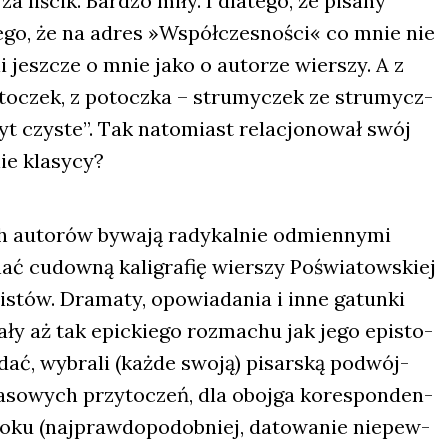
 liścik. Bar­dzo miły. I dla­te­go, że pisa­ny
­te­go, że na adres »Współ­cze­sno­ści« co mnie nie
i jesz­cze o mnie jako o auto­rze wier­szy. A z
to­czek, z potocz­ka – stru­my­czek ze stru­mycz­
zbyt czy­ste”. Tak nato­miast rela­cjo­no­wał swój
e kla­sy­cy?
 auto­rów bywa­ją rady­kal­nie odmien­ny­mi
nać cudow­ną kali­gra­fię wier­szy Poświa­tow­skiej
istów. Dra­ma­ty, opo­wia­da­nia i inne gatun­ki
ły aż tak epic­kie­go roz­ma­chu jak jego epi­sto­
idać, wybra­li (każ­de swo­ją) pisar­ską podwój­
so­wych przy­to­czeń, dla oboj­ga kore­spon­den­
oku (naj­praw­do­po­dob­niej, dato­wa­nie nie­pew­