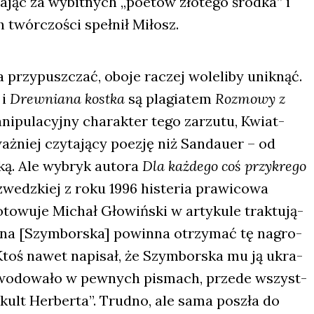
a­jąc za wybit­nych „poetów zło­te­go środ­ka” i
h twór­czo­ści speł­nił Miłosz.
a przy­pusz­czać, obo­je raczej wole­li­by unik­nąć.
i
Drew­nia­na kost­ka
są pla­gia­tem
Roz­mo­wy z
i­pu­la­cyj­ny cha­rak­ter tego zarzu­tu, Kwiat­
ż­niej czy­ta­ją­cy poezję niż San­dau­er – od
ską. Ale wybryk auto­ra
Dla każ­de­go coś przy­kre­go
zwedz­kiej z roku 1996 histe­ria pra­wi­co­wa
o­wu­je Michał Gło­wiń­ski w arty­ku­le trak­tu­ją­
 ona [Szym­bor­ska] powin­na otrzy­mać tę nagro­
i. Ktoś nawet napi­sał, że Szym­bor­ska mu ją ukra­
o­wo­do­wa­ło w pew­nych pismach, przede wszyst­
 kult Her­ber­ta”. Trud­no, ale sama poszła do