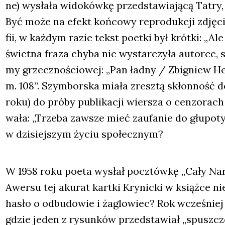
ne) wysła­ła wido­ków­kę przed­sta­wia­ją­cą Tatry, 
Być może na efekt koń­co­wy repro­duk­cji zdję­
fii, w każ­dym razie tekst poet­ki był krót­ki: „Al
świet­na fra­za chy­ba nie wystar­czy­ła autor­ce, s
my grzecz­no­ścio­wej: „Pan ład­ny / Zbi­gniew H
m. 108”. Szym­bor­ska mia­ła zresz­tą skłon­ność 
roku) do pró­by publi­ka­cji wier­sza o cen­zo­rach 
wa­ła: „Trze­ba zawsze mieć zaufa­nie do głu­po­ty 
w dzi­siej­szym życiu spo­łecz­nym?
W 1958 roku poeta wysłał pocz­tów­kę „Cały Naró
Awer­su tej aku­rat kart­ki Kry­nic­ki w książ­ce 
hasło o odbu­do­wie i żaglo­wiec? Rok wcze­śniej
gdzie jeden z rysun­ków przed­sta­wiał „spusz­cze