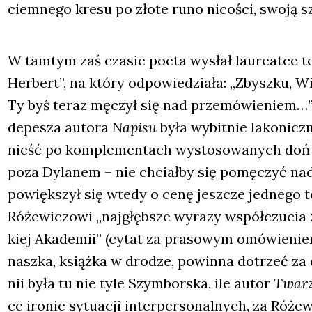
ciem­ne­go kre­su po zło­te runo nico­ści, swo­ją 
W tam­tym zaś cza­sie poeta wysłał lau­re­at­ce te
Her­bert”, na któ­ry odpo­wie­dzia­ła: „Zbysz­ku, W
Ty byś teraz męczył się nad prze­mó­wie­niem…” /
depe­sza auto­ra
Napi­su
była wybit­nie lako­nicz­
nieść po kom­ple­men­tach wysto­so­wa­nych doń
poza Dyla­nem – nie chciał­by się pomę­czyć na
powięk­szył się wte­dy o cenę jesz­cze jed­ne­go 
Róże­wi­czo­wi „naj­głęb­sze wyra­zy współ­czu­cia
kiej Aka­de­mii” (cytat za pra­so­wym omó­wie­niem
nasz­ka, książ­ka w dro­dze, powin­na dotrzeć za 
nii była tu nie tyle Szym­bor­ska, ile autor
Twa­rz
ce iro­nie sytu­acji inter­per­so­nal­nych, za Róże­