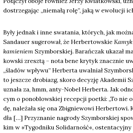
Połą­czył obo­je rów­nież Jerzy Kwiat­kow­ski, uzn
dostrze­ga­jąc „nie­ma­łą rolę”, jaką w ewo­lu­cji ic
Były jed­nak i inne swa­ta­nia, któ­rych, jak moż­n
San­dau­er suge­ro­wał, że Her­ber­tow­skie
Kamyk
kamie­niem
Szym­bor­skiej. Barań­czak uka­zał man
kow­ski zresz­tą – nota bene kry­tyk znacz­nie uwa
„śla­dów wpły­wu” Her­ber­ta uwal­niał Szym­bor­
to jesz­cze dro­biazg, sko­ro decy­zję Aka­de­mii S
uzna­ła za, hmm, anty-Nobel Her­ber­ta. Jak odno­t
cym o pono­blow­skiej recep­cji poet­ki: „To nie
dę, nale­ża­ła się ona Zbi­gnie­wo­wi Her­ber­to­w
dła […] Przy­zna­nie nagro­dy Szym­bor­skiej sp
kim w »Tygo­dni­ku Soli­dar­ność«, osten­ta­cyj­ny