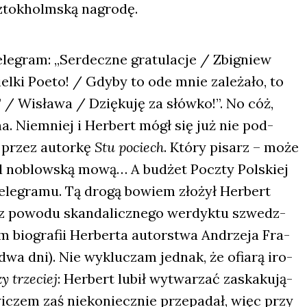
sztok­holm­ską nagro­dę.
le­gram: „Ser­decz­ne gra­tu­la­cje / Zbi­gniew
iel­ki Poeto! / Gdy­by to ode mnie zale­ża­ło, to
 Wisła­wa / Dzię­ku­ję za słów­ko!”. No cóż,
na. Nie­mniej i Her­bert mógł się już nie pod­
 przez autor­kę
Stu pociech
. Któ­ry pisarz – może
d noblow­ską mową… A budżet Pocz­ty Pol­skiej
tele­gra­mu. Tą dro­gą bowiem zło­żył Her­bert
 z powo­du skan­da­licz­ne­go wer­dyk­tu szwedz­
 bio­gra­fii Her­ber­ta autor­stwa Andrze­ja Fra­
dwa dni). Nie wyklu­czam jed­nak, że ofia­rą iro­
y trze­ciej
: Her­bert lubił wytwa­rzać zaska­ku­ją­
wi­czem zaś nie­ko­niecz­nie prze­pa­dał, więc przy