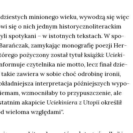
u­dzie­stych minio­ne­go wie­ku, wywo­dzą się więc
wi się o nich jed­nym histo­rycz­no­li­te­rac­kim
byli spo­ty­ka­ni – w istot­nych tek­stach. W spo­
h Barań­czak, zamy­ka­jąc mono­gra­fię poezji Her­
tó­re­go poży­czo­ny został tytuł książ­ki:
Ucie­ki­
for­mu­je czy­tel­ni­ka nie mot­to, lecz finał dzie­
e takie zawie­ra w sobie choć odro­bi­nę iro­nii,
okład­niej­sza inter­pre­ta­cja póź­niej­szych wypo­
e­mam, wzmoc­ni­ła­by to przy­pusz­cze­nie, ale
tat­nim aka­pi­cie
Ucie­ki­nie­ra z Uto­pii
okre­ślił
d wie­lo­ma wzglę­da­mi”.