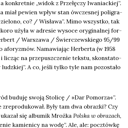
a kon­kret­nie „widok z Prze­łę­czy Iwa­niac­kiej”.
cia miał pewien wpływ stan ówcze­snej poli­gra­
e zie­lo­no, co? / Wisła­wa”. Mimo wszyst­ko, tak
ko­ro uży­ła w adre­sie wyso­ce ory­gi­nal­nej for­
er­bert / War­sza­wa / Świer­czew­skie­go 95/99
do afo­ry­zmów. Nama­wia­jąc Her­ber­ta (w 1958
i licząc na prze­pusz­cze­nie tek­stu, skon­sta­to­
ludz­kiej”. A co, jeśli tyl­ko tyle nam pozo­sta­ło
d budu­ję swo­ją Sto­li­cę / »Dar Pomo­rza«”.
nie zre­pro­du­ko­wał. Były tam dwa obraz­ki? Czy
 uka­zał się albu­mik Mroż­ka
Pol­ska w obra­zach
,
­nie kamie­ni­cy na wodę”. Ale, ale: pocz­tów­kę