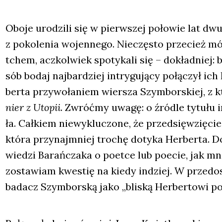
Obo­je uro­dzi­li się w pierw­szej poło­wie lat dw
z poko­le­nia wojen­ne­go. Nie­czę­sto prze­cież mó
tchem, acz­kol­wiek spo­ty­ka­li się – dokład­niej: 
sób bodaj naj­bar­dziej intry­gu­ją­cy połą­czył ic
ber­ta przy­wo­ła­niem wier­sza Szym­bor­skiej, z k
nier z Uto­pii
. Zwróć­my uwa­gę: o źró­dle tytu­łu in
ła. Cał­kiem nie­wy­klu­czo­ne, że przed­się­wzię­ci
któ­ra przy­naj­mniej tro­chę doty­ka Her­ber­ta. D
wie­dzi Barań­cza­ka o poet­ce lub poecie, jak mni
zosta­wiam kwe­stię na kie­dy indziej. W przed­os
badacz Szym­bor­ską jako „bli­ską Her­ber­to­wi po