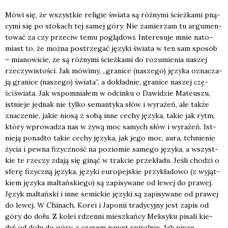
Mówi się, że wszyst­kie reli­gie świa­ta są róż­ny­mi ścież­ka­mi pną­
cy­mi się po sto­kach tej samej góry. Nie zamie­rzam tu argu­men­
to­wać za czy prze­ciw temu poglą­do­wi. Inte­re­su­je mnie nato­
miast to, że moż­na postrze­gać języ­ki świa­ta w ten sam spo­sób
– mia­no­wi­cie, że są róż­ny­mi ścież­ka­mi do rozu­mie­nia naszej
rze­czy­wi­sto­ści. Jak mówi­my, „gra­ni­ce (nasze­go) języ­ka ozna­cza­
ją gra­ni­ce (nasze­go) świa­ta”, a dokład­nie, gra­ni­ce naszej
czę­
ści
świa­ta. Jak wspo­mnia­łem w odcin­ku o Dawi­dzie Mate­uszu,
ist­nie­je jed­nak nie tyl­ko seman­ty­ka słów i wyra­żeń, ale tak­że
zna­cze­nie, jakie nio­są z sobą inne cechy języ­ka, takie jak rytm,
któ­ry wpro­wa­dza nas w żywą moc samych słów i wyra­żeń. Ist­
nie­ją ponad­to takie cechy języ­ka, jak jego moc, aura, tchnie­nie
życia i pew­na fizycz­ność na pozio­mie same­go języ­ka, a wszyst­
kie te rze­czy zda­ją się ginąć w trak­cie prze­kła­du. Jeśli cho­dzi o
sfe­rę fizycz­ną języ­ka, języ­ki euro­pej­skie przy­kła­do­wo (z wyjąt­
kiem języ­ka mal­tań­skie­go) są zapi­sy­wa­ne od lewej do pra­wej.
Język mal­tań­ski i inne semic­kie języ­ki są zapi­sy­wa­ne od pra­wej
do lewej. W Chi­nach, Korei i Japo­nii tra­dy­cyj­ny jest zapis od
góry do dołu. Z kolei rdzen­ni miesz­kań­cy Mek­sy­ku pisa­li kie­
dyś od dołu do góry, a cza­sem nawet spi­ral­nie. Jak pisze