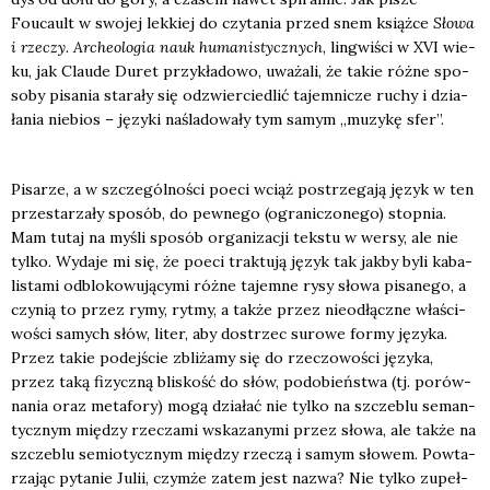
Foucault w swo­jej lek­kiej do czy­ta­nia przed snem książ­ce
Sło­wa
i rze­czy. Arche­olo­gia nauk huma­ni­stycz­nych
, lin­gwi­ści w XVI wie­
ku, jak Clau­de Duret przy­kła­do­wo, uwa­ża­li, że takie róż­ne spo­
so­by pisa­nia sta­ra­ły się odzwier­cie­dlić tajem­ni­cze ruchy i dzia­
ła­nia nie­bios – języ­ki naśla­do­wa­ły tym samym „muzy­kę sfer”.
Pisa­rze, a w szcze­gól­no­ści poeci wciąż postrze­ga­ją język w ten
prze­sta­rza­ły spo­sób, do pew­ne­go (ogra­ni­czo­ne­go) stop­nia.
Mam tutaj na myśli spo­sób orga­ni­za­cji tek­stu w wer­sy, ale nie
tyl­ko. Wyda­je mi się, że poeci trak­tu­ją język tak jak­by byli kaba­
li­sta­mi odblo­ko­wu­ją­cy­mi róż­ne tajem­ne rysy sło­wa pisa­ne­go, a
czy­nią to przez rymy, ryt­my, a tak­że przez nie­od­łącz­ne wła­ści­
wo­ści samych słów, liter, aby dostrzec suro­we for­my języ­ka.
Przez takie podej­ście zbli­ża­my się do rze­czo­wo­ści języ­ka,
przez taką fizycz­ną bli­skość do słów, podo­bień­stwa (tj. porów­
na­nia oraz meta­fo­ry) mogą dzia­łać nie tyl­ko na szcze­blu seman­
tycz­nym mię­dzy rze­cza­mi wska­za­ny­mi przez sło­wa, ale tak­że na
szcze­blu semio­tycz­nym mię­dzy rze­czą i samym sło­wem. Powta­
rza­jąc pyta­nie Julii, czym­że zatem jest nazwa? Nie tyl­ko zupeł­