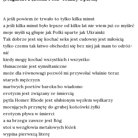
A jeśli powiem że trwa­ło to tyl­ko kil­ka minut
a jeśli kil­ka minut było lep­sze od kil­ku lat nie wiem już co myśleć
moje myśli są głu­pie jak Polki upar­te jak Ukra­in­ki
Tak dobrze jest się kochać seks jest cudow­ny jest miło­ścią
tyl­ko cze­mu tak łatwo obcho­dzi się bez niej jak mam to odróż­
nić
kie­dy mogę kochać wszyst­kich i wszyst­ko
tłu­ma­cze­nie jest symul­ta­nicz­ne
może dla rów­no­wa­gi pozwól mi przy­wo­łać wła­śnie teraz
sta­rych męż­czyzn
mar­twych poetów baro­ku bo wia­do­mo
ero­tyzm jest zwią­za­ny ze śmier­cią
pętla Homer Rho­de jest ulu­bio­nym węzłem węd­ka­rzy
mocu­ją­cych przy­nę­tę do gru­bej koń­ców­ki żył­ki
ero­tyzm pły­wa w śmier­ci
a na brze­gu zawsze jest Bóg
stoi u wez­gło­wia meta­lo­wych łóżek
wypi­na pierw­szą lite­rę