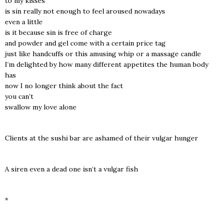
to my kis­ses
is sin real­ly not eno­ugh to feel aro­used nowa­days
even a lit­tle
is it becau­se sin is free of char­ge
and powder and gel come with a cer­ta­in pri­ce tag
just like hand­cuffs or this amu­sing whip or a mas­sa­ge can­dle
I’m deli­gh­ted by how many dif­fe­rent appe­ti­tes the human body
has
now I no lon­ger think abo­ut the fact
you can’t
swal­low my love alo­ne
Clients at the sushi bar are asha­med of the­ir vul­gar hun­ger
A siren even a dead one isn’t a vul­gar fish
*