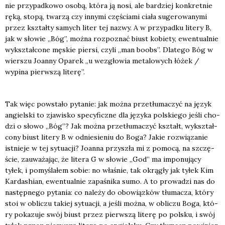
nie przy­pad­ko­wo oso­bą, któ­ra ją nosi, ale bar­dziej kon­kret­nie
ręką, sto­pą, twa­rzą czy inny­mi czę­ścia­mi cia­ła suge­ro­wa­ny­mi
przez kształ­ty samych liter tej nazwy. A w przy­pad­ku lite­ry B,
jak w sło­wie „Bóg”, moż­na roz­po­znać biust kobie­ty, ewen­tu­al­nie
wykształ­co­ne męskie pier­si, czy­li „man boobs”. Dla­te­go Bóg w
wier­szu Joan­ny Opa­rek „u wez­gło­wia meta­lo­wych łóżek /
wypi­na pierw­szą lite­rę”.
Tak więc powsta­ło pyta­nie: jak moż­na prze­tłu­ma­czyć na język
angiel­ski to zja­wi­sko spe­cy­ficz­ne dla języ­ka pol­skie­go jeśli cho­
dzi o sło­wo „Bóg”? Jak moż­na prze­tłu­ma­czyć kształt, wykształ­
co­ny biust lite­ry B w odnie­sie­niu do Boga? Jakie roz­wią­za­nie
ist­nie­je w tej sytu­acji? Joan­na przy­szła mi z pomo­cą, na szczę­
ście, zauwa­ża­jąc, że lite­ra G w sło­wie „God” ma impo­nu­ją­cy
tyłek, i pomy­śla­łem sobie: no wła­śnie, tak okrą­gły jak tyłek Kim
Kar­da­shian, ewen­tu­al­nie zapa­śni­ka sumo. A to pro­wa­dzi nas do
następ­ne­go pyta­nia: co nale­ży do obo­wiąz­ków tłu­ma­cza, któ­ry
stoi w obli­czu takiej sytu­acji, a jeśli moż­na, w obli­czu Boga, któ­
ry poka­zu­je swój biust przez pierw­szą lite­rę po pol­sku, i swój