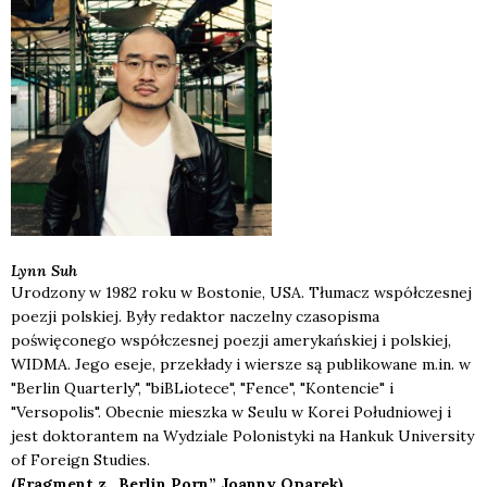
Lynn
Suh
Urodzony w 1982 roku w Bostonie, USA. Tłumacz współczesnej
poezji polskiej. Były redaktor naczelny czasopisma
poświęconego współczesnej poezji amerykańskiej i polskiej,
WIDMA. Jego eseje, przekłady i wiersze są publikowane m.in. w
"Berlin Quarterly", "biBLiotece", "Fence", "Kontencie" i
"Versopolis". Obecnie mieszka w Seulu w Korei Południowej i
jest doktorantem na Wydziale Polonistyki na Hankuk University
of Foreign Studies.
(Frag­ment z „Ber­lin Porn” Joan­ny Opa­rek)