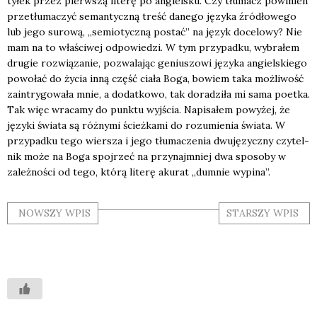
tyłek przez pierw­szą lite­rę po angiel­sku. Czy tłu­macz powi­nien
prze­tłu­ma­czyć seman­tycz­ną treść dane­go języ­ka źró­dło­we­go
lub jego suro­wą, „semio­tycz­ną postać” na język doce­lo­wy? Nie
mam na to wła­ści­wej odpo­wie­dzi. W tym przy­pad­ku, wybra­łem
dru­gie roz­wią­za­nie, pozwa­la­jąc geniu­szo­wi języ­ka angiel­skie­go
powo­łać do życia inną część cia­ła Boga, bowiem taka moż­li­wość
zain­try­go­wa­ła mnie, a dodat­ko­wo, tak dora­dzi­ła mi sama poet­ka.
Tak więc wra­ca­my do punk­tu wyj­ścia. Napi­sa­łem powy­żej, że
języ­ki świa­ta są róż­ny­mi ścież­ka­mi do rozu­mie­nia świa­ta. W
przy­pad­ku tego wier­sza i jego tłu­ma­cze­nia dwu­ję­zycz­ny czy­tel­
nik może na Boga spoj­rzeć na przy­naj­mniej dwa spo­so­by w
zależ­no­ści od tego, któ­rą lite­rę aku­rat „dum­nie wypi­na”.
NOWSZY WPIS
STARSZY WPIS