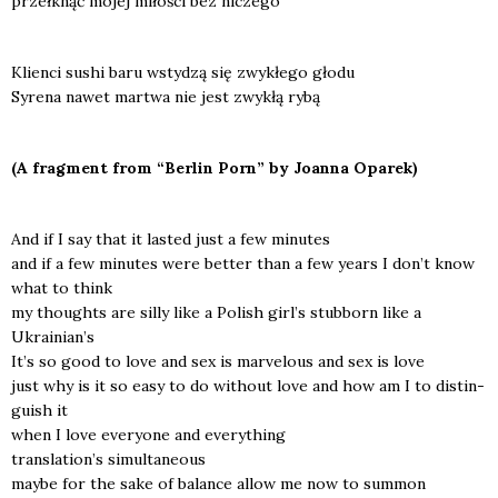
prze­łknąć mojej miło­ści bez nicze­go
Klien­ci sushi baru wsty­dzą się zwy­kłe­go gło­du
Syre­na nawet mar­twa nie jest zwy­kłą rybą
(A frag­ment from “Ber­lin Porn” by Joan­na Opa­rek)
And if I say that it lasted just a few minu­tes
and if a few minu­tes were bet­ter than a few years I don’t know
what to think
my tho­ughts are sil­ly like a Polish girl’s stub­born like a
Ukrainian’s
It’s so good to love and sex is marve­lo­us and sex is love
just why is it so easy to do witho­ut love and how am I to distin­
gu­ish it
when I love eve­ry­one and eve­ry­thing
translation’s simul­ta­ne­ous
may­be for the sake of balan­ce allow me now to sum­mon