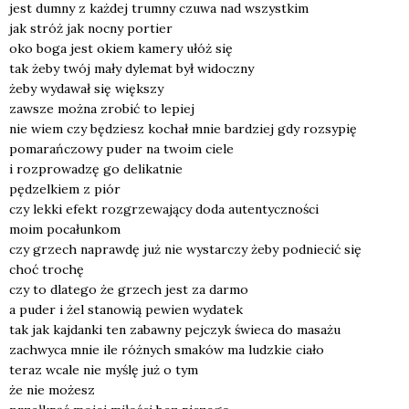
jest dum­ny z każ­dej trum­ny czu­wa nad wszyst­kim
jak stróż jak noc­ny por­tier
oko boga jest okiem kame­ry ułóż się
tak żeby twój mały dyle­mat był widocz­ny
żeby wyda­wał się więk­szy
zawsze moż­na zro­bić to lepiej
nie wiem czy będziesz kochał mnie bar­dziej gdy roz­sy­pię
poma­rań­czo­wy puder na two­im cie­le
i roz­pro­wa­dzę go deli­kat­nie
pędzel­kiem z piór
czy lek­ki efekt roz­grze­wa­ją­cy doda auten­tycz­no­ści
moim poca­łun­kom
czy grzech napraw­dę już nie wystar­czy żeby pod­nie­cić się
choć tro­chę
czy to dla­te­go że grzech jest za dar­mo
a puder i żel sta­no­wią pewien wyda­tek
tak jak kaj­dan­ki ten zabaw­ny pej­czyk świe­ca do masa­żu
zachwy­ca mnie ile róż­nych sma­ków ma ludz­kie cia­ło
teraz wca­le nie myślę już o tym
że nie możesz