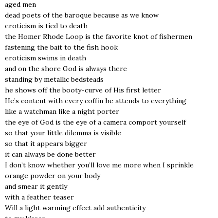
aged men
dead poets of the baro­que becau­se as we know
ero­ti­cism is tied to death
the Homer Rho­de Loop is the favo­ri­te knot of fisher­men
faste­ning the bait to the fish hook
ero­ti­cism swims in death
and on the sho­re God is always the­re
stan­ding by metal­lic bed­ste­ads
he shows off the booty-curve of His first let­ter
He’s con­tent with eve­ry cof­fin he attends to eve­ry­thing
like a watch­man like a night por­ter
the eye of God is the eye of a came­ra com­port your­self
so that your lit­tle dilem­ma is visi­ble
so that it appe­ars big­ger
it can always be done bet­ter
I don’t know whe­ther you’ll love me more when I sprin­kle
oran­ge powder on your body
and sme­ar it gen­tly
with a feather teaser
Will a light war­ming effect add authen­ti­ci­ty