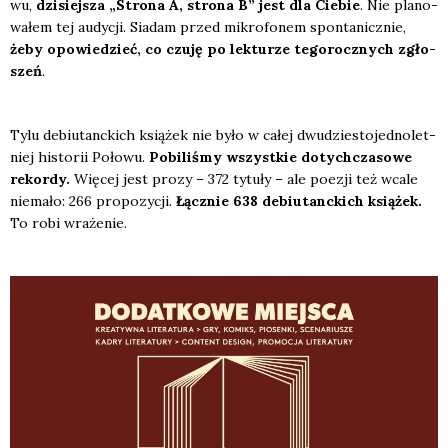
wu,
dzi­siej­sza „Stro­na A, stro­na B” jest dla Cie­bie
. Nie pla­no­
wa­łem tej audy­cji. Sia­dam przed mikro­fo­nem spon­ta­nicz­nie,
żeby opo­wie­dzieć, co czu­ję po lek­tu­rze tego­rocz­nych zgło­
szeń
.
Tylu debiu­tanc­kich ksią­żek nie było w całej dwu­dzie­sto­jed­no­let­
niej histo­rii Poło­wu.
Pobi­li­śmy wszyst­kie dotych­cza­so­we
rekor­dy.
Wię­cej jest pro­zy – 372 tytu­ły – ale poezji też wca­le
nie­ma­ło: 266 pro­po­zy­cji.
Łącz­nie 638 debiu­tanc­kich ksią­żek.
To robi wra­że­nie.