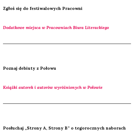
Zgłoś się do festi­wa­lo­wych Pra­cow­ni
Dodat­ko­we miej­sca w Pra­cow­niach Biu­ra Lite­rac­kie­go
Poznaj debiu­ty z Poło­wu
Książ­ki auto­rek i auto­rów wyróż­nio­nych w Poło­wie
Posłu­chaj „Stro­ny A, Stro­ny B” o tego­rocz­nych nabo­rach