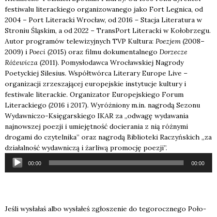
festiwalu literackiego organizowanego jako Fort Legnica, od
2004 – Port Literacki Wrocław, od 2016 – Stacja Literatura w
Stroniu Śląskim, a od 2022 – TransPort Literacki w Kołobrzegu.
Autor programów telewizyjnych TVP Kultura:
Poezjem
(2008–
2009) i
Poeci
(2015) oraz filmu dokumentalnego
Dorzecze
Różewicza
(2011). Pomysłodawca Wrocławskiej Nagrody
Poetyckiej Silesius. Współtwórca Literary Europe Live –
organizacji zrzeszającej europejskie instytucje kultury i
festiwale literackie. Organizator Europejskiego Forum
Literackiego (2016 i 2017). Wyróżniony m.in. nagrodą Sezonu
Wydawniczo-Księgarskiego IKAR za „odwagę wydawania
najnowszej poezji i umiejętność docierania z nią różnymi
drogami do czytelnika” oraz nagrodą Biblioteki Raczyńskich „za
działalność wydawniczą i żarliwą promocję poezji”.
Odtwarzacz
00:00
00:00
plików
dźwiękowych
Jeśli wysła­łaś albo wysła­łeś zgło­sze­nie do tego­rocz­ne­go Poło­