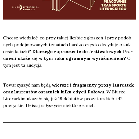
Chcesz wie­dzieć, co przy takiej licz­bie zgło­szeń i przy podob­
nych podej­mo­wa­nych tema­tach bar­dzo czę­sto decy­du­je o suk­
ce­sie książ­ki?
Dla­cze­go zapro­sze­nie do festi­wa­lo­wych Pra­
cow­ni oka­że się w tym roku ogrom­nym wyróż­nie­niem?
O
tym jest ta audy­cja.
Towa­rzy­szyć nam będą
wier­sze i frag­men­ty pro­zy lau­re­atek
oraz lau­re­atów ostat­nich kil­ku edy­cji Poło­wu
. W Biu­rze
Lite­rac­kim uka­za­ło się już 19 debiu­tów pro­za­tor­skich i 42
poetyc­kie. Dzi­siaj usły­szy­cie nie­któ­re z nich.