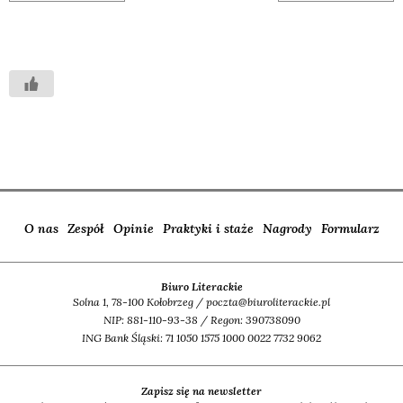
O nas
Zespół
Opinie
Praktyki i staże
Nagrody
Formularz
Biuro Literackie
Solna 1, 78-100 Kołobrzeg / poczta@biuroliterackie.pl
NIP: 881-110-93-38 / Regon: 390738090
ING Bank Śląski: 71 1050 1575 1000 0022 7732 9062
Zapisz się na newsletter