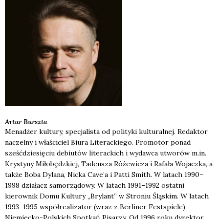
Artur
Burszta
Menadżer kultury, specjalista od polityki kulturalnej. Redaktor
naczelny i właściciel Biura Literackiego. Promotor ponad
sześćdziesięciu debiutów literackich i wydawca utworów m.in.
Krystyny Miłobędzkiej, Tadeusza Różewicza i Rafała Wojaczka, a
także Boba Dylana, Nicka Cave’a i Patti Smith. W latach 1990–
1998 działacz samorządowy. W latach 1991–1992 ostatni
kierownik Domu Kultury „Brylant” w Stroniu Śląskim. W latach
1993–1995 współrealizator (wraz z Berliner Festspiele)
Niemiecko-Polskich Spotkań Pisarzy. Od 1996 roku dyrektor