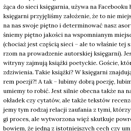
żą­ca do sie­ci księ­gar­nia, uży­wa na Face­bo­oku h
księ­gar­ni przy­ję­li­śmy zało­że­nie, że to nie mi
na nas swo­je pięt­no i deter­mi­no­wać nasz asor
śnie­my pięt­no jako­ści na wspo­mnia­nym miej­scu
(cho­ciaż jest czę­ścią sie­ci – ale to wła­śnie tej
rzom na pro­wa­dze­nie autor­skiej księ­gar­ni). Je
witry­ny zaj­mu­ją książ­ki poetyc­kie. Goście, któ­
zdzi­wie­nia. Takie książ­ki? W księ­gar­ni znaj­du
rem poezji?! A tak – lubi­my dobrą poezję, lubi­my
umie­my to robić. Jest sil­nie obec­na tak­że na 
okła­dek czy cyta­tów, ale tak­że tek­stów recen
je­my tym rodzaj rela­cji zaufa­nia z tymi, któ­rzy z
gi pro­ces, ale wytwo­rzo­na więź skut­ku­je powro
bowiem, że jed­ną z istot­niej­szych cech czy umie