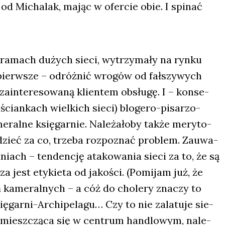
 od Micha­lak, mając w ofer­cie obie. I spi­nać
 w ramach dużych sie­ci, wytrzy­ma­ły na ryn­ku
pierw­sze – odróż­nić wro­gów od fał­szy­wych
zain­te­re­so­wa­ną klien­tem obsłu­gę. I – kon­se­
ścian­kach wiel­kich sie­ci) blo­ge­ro-pisa­rzo-
ral­ne księ­gar­nie. Nale­ża­ło­by tak­że mery­to­
­dzieć za co, trze­ba roz­po­znać pro­blem. Zauwa­
ch – ten­den­cję ata­ko­wa­nia sie­ci za to, że są
sza jest ety­kie­ta od jako­ści. (Pomi­jam już, że
ń kame­ral­nych – a cóż do cho­le­ry zna­czy to
ę­gar­ni-Archi­pe­la­gu… Czy to nie zala­tu­je sie­
, miesz­czą­ca się w cen­trum han­dlo­wym, nale­