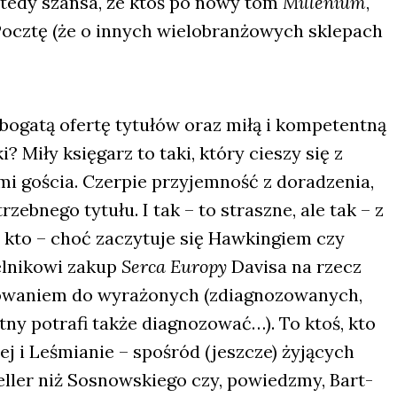
t wte­dy szan­sa, że ktoś po nowy tom
Mil­le­nium
,
cz­tę (że o innych wie­lo­bran­żo­wych skle­pach
 boga­tą ofer­tę tytu­łów oraz miłą i kom­pe­tent­ną
i? Miły księ­garz to taki, któ­ry cie­szy się z
a­mi gościa. Czer­pie przy­jem­ność z dora­dze­nia,
zeb­ne­go tytu­łu. I tak – to strasz­ne, ale tak – z
, kto – choć zaczy­tu­je się Haw­kin­giem czy
l­ni­ko­wi zakup
Ser­ca Euro­py
Davi­sa na rzecz
o­wa­niem do wyra­żo­nych (zdia­gno­zo­wa­nych,
ny potra­fi tak­że dia­gno­zo­wać…). To ktoś, kto
j i Leśmia­nie – spo­śród (jesz­cze) żyją­cych
l­ler niż Sosnow­skie­go czy, powiedz­my, Bart­