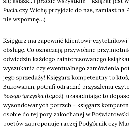
się książ­ki. I przede wszyst­kim – książ­ki; jes
Pucia
czy Wichę przyj­dzie do nas, zamiast na Po
nie wspo­mnę…).
Księ­garz ma zapew­nić klien­to­wi-czy­tel­ni­ko­wi
obsłu­gę. Co ozna­cza­ją przy­wo­ła­ne przy­miot­ni­k
odwie­dzin każ­de­go zain­te­re­so­wa­ne­go książ­k
wyszu­ka­nia czy ewen­tu­al­ne­go zamó­wie­nia potr
jego sprze­da­ży! Księ­garz kom­pe­tent­ny to ktoś
Bukow­skim, potra­fi odra­dzić przy­szłe­mu czy­te
Boże­go igrzy­ska
(tegoż), uza­sad­nia­jąc to dopa­s
wyson­do­wa­nych potrzeb – księ­garz kom­pe­tent­
oso­bie do tej pory zako­cha­nej w Poświa­tow­skie
poetów zapro­po­nu­je raczej Pod­gór­nik czy Mue