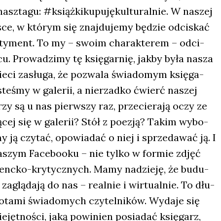
asz­ta­gu: #książ­ki­ku­pu­ję­kul­tu­ral­nie. W naszej
ej­sce, w któ­rym się znaj­du­je­my będzie odci­skać
­ty­ment. To my – swo­im cha­rak­te­rem – odci­
. Pro­wa­dzi­my tę księ­gar­nię, jak­by była nasza
 sie­ci zasłu­ga, że pozwa­la świa­do­mym księ­ga­
ste­śmy w gale­rii, a nie­rzad­ko ćwierć naszej
rzy są u nas pierw­szy raz, prze­cie­ra­ją oczy ze
­ją­cej się w gale­rii? Stół z poezją? Takim wybo­
 ją czy­tać, opo­wia­dać o niej i sprze­da­wać ją. I
naszym Face­bo­oku – nie tyl­ko w for­mie zdjęć
­zenc­ko-kry­tycz­nych. Mamy nadzie­ję, że budu­
aglą­da­ją do nas – real­nie i wir­tu­al­nie. To dłu­
­ta­mi świa­do­mych czy­tel­ni­ków. Wyda­je się
­jęt­no­ści, jaką powi­nien posia­dać księ­garz,