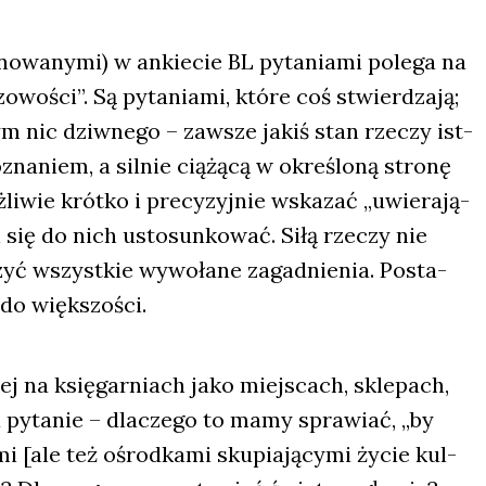
no­wa­ny­mi) w ankie­cie BL pyta­nia­mi pole­ga na
­wo­ści”. Są pyta­nia­mi, któ­re coś stwier­dza­ją;
m nic dziw­ne­go – zawsze jakiś stan rze­czy ist­
zna­niem, a sil­nie cią­żą­cą w okre­ślo­ną stro­nę
li­wie krót­ko i pre­cy­zyj­nie wska­zać „uwie­ra­ją­
 się do nich usto­sun­ko­wać. Siłą rze­czy nie
zyć wszyst­kie wywo­ła­ne zagad­nie­nia. Posta­
do więk­szo­ści.
ej na księ­gar­niach jako miej­scach, skle­pach,
na pyta­nie – dla­cze­go to mamy spra­wiać, „by
­mi [ale też ośrod­ka­mi sku­pia­ją­cy­mi życie kul­