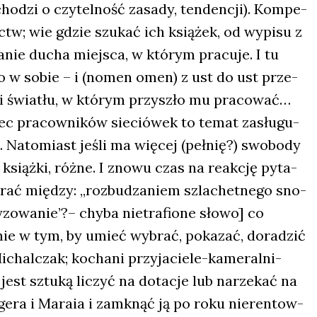
ho­dzi o czy­tel­ność zasa­dy, ten­den­cji). Kom­pe­
tw; wie gdzie szu­kać ich ksią­żek, od wypi­su z
a­nie ducha miej­sca, w któ­rym pra­cu­je. I tu
ko w sobie – i (nomen omen) z ust do ust prze­
 świa­tłu, w któ­rym przy­szło mu pra­co­wać…
bec pra­cow­ni­ków sie­ció­wek to temat zasłu­gu­
… Nato­miast jeśli ma wię­cej (peł­nię?) swo­bo­dy
książ­ki, róż­ne. I zno­wu czas na reak­cję pyta­
ać mię­dzy: „roz­bu­dza­niem szla­chet­ne­go sno­
­zo­wa­nie’?– chy­ba nie­tra­fio­ne sło­wo] co
a­śnie w tym, by umieć wybrać, poka­zać, dora­dzić
ichal­czak; kocha­ni przy­ja­cie­le-kame­ral­ni-
est sztu­ką liczyć na dota­cje lub narze­kać na
g­ge­ra i Mara­ia i zamknąć ją po roku nie­ren­tow­