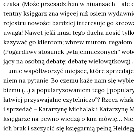
cza­ka. (Może prze­sa­dzi­łem w niu­an­sach – ale c
tent­ny księ­garz zna wię­cej niż osiem wydaw­nic
reje­stru nowo­ści bar­dziej inte­re­su­je go kre­ow
uwa­ga! Nawet jeśli musi tego ducha nosić tyl­
ka­zy­wać go klien­tom; wbrew murom, rega­łom i
(Pogar­dli­wy sto­su­nek „wta­jem­ni­czo­nych” wo
ją­cy na osob­ną deba­tę; deba­tę wie­lo­wąt­ko­wą)
– umie współ­two­rzyć miej­sce, któ­re sprze­da­je 
niem na pyta­nie. Bo cze­mu każe nam się wybie­r
bi­zmu (…) a popu­la­ry­zo­wa­niem tego [‘popu­la­ry
łatwiej przy­swa­jal­ne czy­tel­ni­czo”? Rzecz wł
i sprze­dać – Kata­rzy­nę Micha­lak i Kata­rzy­nę M
księ­ga­rze na pew­no wie­dzą o kim mówię… Nie j
ich brak i szczy­cić się księ­gar­nią peł­ną Heide