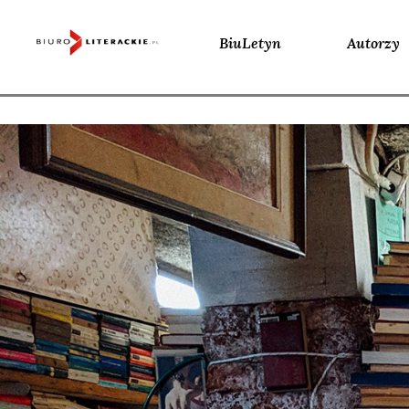
BiuLetyn
Autorzy
Skip
to
content