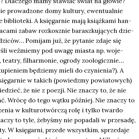
ją]”? Dla­cze­go mamy sta­wiać świat na gło­wie?
ie pro­wa­dzo­ne domy kul­tu­ry, ewen­tu­al­nie
biblio­te­ki. A księ­gar­nie mają książ­ka­mi han­
pla­ca­mi zabaw roz­kosz­nie barasz­ku­ją­cych dzie­
rodzi­ców… Pomi­jam już, że pyta­nie zda­je się
jeśli weź­mie­my pod uwa­gę mia­sta np. woje­
teatry, fil­har­mo­nie, ogro­dy zoo­lo­gicz­nie…
­pie­niem będzie­my mie­li do czy­nie­nia?). A
księ­gar­nie w takich (powiedz­my powia­to­wych)
­dzieć, że nie z poezji. Nie zna­czy to, że nie
ać. Wró­cę do tego wąt­ku póź­niej. Nie zna­czy to
­nia w kul­tu­ro­twór­czą rolę i tyl­ko twar­do
­czy to tyle, żeby­śmy nie popa­da­li w prze­sa­dę,
uty. W księ­gar­ni, przede wszyst­kim, sprze­da­je