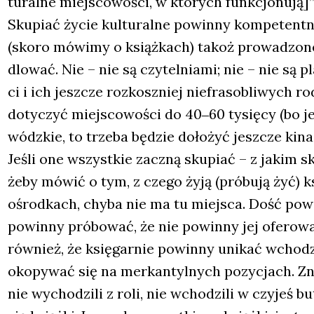
tu­ral­ne miej­sco­wo­ści, w któ­rych funk­cjo­nu­
Sku­piać życie kul­tu­ral­ne powin­ny kom­pe­tent­n
(sko­ro mówi­my o książ­kach) takoż pro­wa­dzo­ne 
dlo­wać. Nie – nie są czy­tel­nia­mi; nie – nie są 
ci i ich jesz­cze roz­kosz­niej nie­fra­so­bli­wych 
doty­czyć miej­sco­wo­ści do 40‒60 tysię­cy (bo 
wódz­kie, to trze­ba będzie doło­żyć jesz­cze kina, 
Jeśli one wszyst­kie zaczną sku­piać – z jakim sku
żeby mówić o tym, z cze­go żyją (pró­bu­ją żyć) 
ośrod­kach, chy­ba nie ma tu miej­sca. Dość powie
powin­ny pró­bo­wać, że nie powin­ny jej ofe­ro­w
rów­nież, że księ­gar­nie powin­ny uni­kać wcho­dze
oko­py­wać się na mer­kan­tyl­nych pozy­cjach. Zna
nie wycho­dzi­li z roli, nie wcho­dzi­li w czy­jeś b