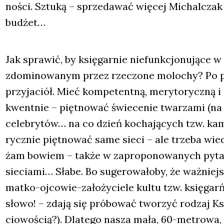
no­ści. Sztu­ką – sprze­da­wać wię­cej Michal­czak
budżet…
Jak spra­wić, by księ­gar­nie nie­funk­cjo­nu­ją­ce
zdo­mi­no­wa­nym przez rze­czo­ne molo­chy? Po 
przy­ja­ciół. Mieć kom­pe­tent­ną, mery­to­rycz­ną i 
kwent­nie – pięt­no­wać świe­ce­nie twa­rza­mi (na 
cele­bry­tów… na co dzień kocha­ją­cych tzw. kame­
rycz­nie pięt­no­wać same sie­ci – ale trze­ba wie
żam bowiem – tak­że w zapro­po­no­wa­nych pyta­nia
sie­cia­mi… Sła­be. Bo suge­ro­wa­ło­by, że waż­niej­
mat­ko-ojco­wie-zało­ży­cie­le kul­tu tzw. księ­gar
sło­wo! – zda­ją się pró­bo­wać two­rzyć rodzaj Ksi
cio­wo­ścią?). Dla­te­go nasza mała, 60-metro­wa