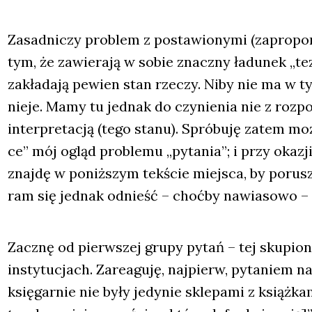
Zasad­ni­czy pro­blem z posta­wio­ny­mi (zapro­po­
tym, że zawie­ra­ją w sobie znacz­ny ładu­nek „tezo
zakła­da­ją pewien stan rze­czy. Niby nie ma w ty
nie­je. Mamy tu jed­nak do czy­nie­nia nie z roz­po­
inter­pre­ta­cją (tego sta­nu). Spró­bu­ję zatem moż­
ce” mój ogląd pro­ble­mu „pyta­nia”; i przy oka­zji
znaj­dę w poniż­szym tek­ście miej­sca, by poru­s
ram się jed­nak odnieść – choć­by nawia­so­wo – 
Zacznę od pierw­szej gru­py pytań – tej sku­pio­n
insty­tu­cjach. Zare­agu­ję, naj­pierw, pyta­niem 
księ­gar­nie nie były jedy­nie skle­pa­mi z książ­ka