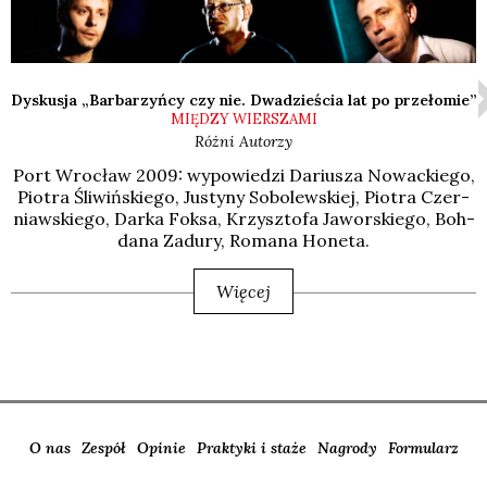
Dyskusja „Barbarzyńcy czy nie. Dwadzieścia lat po przełomie”
MIĘDZY WIERSZAMI
Różni Autorzy
Port Wro­cław 2009: wypo­wie­dzi Dariu­sza Nowac­kie­go,
Pio­tra Śli­wiń­skie­go, Justy­ny Sobo­lew­skiej, Pio­tra Czer­
niaw­skie­go, Dar­ka Fok­sa, Krzysz­to­fa Jawor­skie­go, Boh­
da­na Zadu­ry, Roma­na Hone­ta.
Więcej
O nas
Zespół
Opinie
Praktyki i staże
Nagrody
Formularz