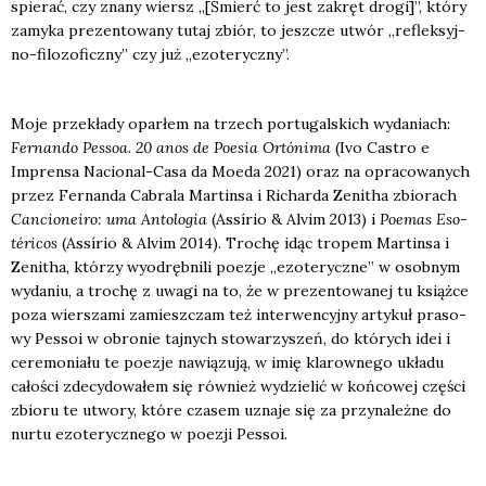
spie­rać, czy zna­ny wiersz „[Śmierć to jest zakręt dro­gi]”, któ­ry
zamy­ka pre­zen­to­wa­ny tutaj zbiór, to jesz­cze utwór „reflek­syj­
no-filo­zo­ficz­ny” czy już „ezo­te­rycz­ny”.
Moje prze­kła­dy opar­łem na trzech por­tu­gal­skich wyda­niach:
Fer­nan­do Pes­soa. 20 anos de Poesia Ortó­ni­ma
(Ivo Castro e
Impren­sa Nacio­nal-Casa da Moeda 2021) oraz na opra­co­wa­nych
przez Fer­nan­da Cabra­la Mar­tin­sa i Richar­da Zeni­tha zbio­rach
Can­cio­ne­iro: uma Anto­lo­gia
(Assírio & Alvim 2013) i
Poemas Eso­
téri­cos
(Assírio & Alvim 2014). Tro­chę idąc tro­pem Mar­tin­sa i
Zeni­tha, któ­rzy wyod­ręb­ni­li poezje „ezo­te­rycz­ne” w osob­nym
wyda­niu, a tro­chę z uwa­gi na to, że w pre­zen­to­wa­nej tu książ­ce
poza wier­sza­mi zamiesz­czam też inter­wen­cyj­ny arty­kuł pra­so­
wy Pes­soi w obro­nie taj­nych sto­wa­rzy­szeń, do któ­rych idei i
cere­mo­nia­łu te poezje nawią­zu­ją, w imię kla­row­ne­go ukła­du
cało­ści zde­cy­do­wa­łem się rów­nież wydzie­lić w koń­co­wej czę­ści
zbio­ru te utwo­ry, któ­re cza­sem uzna­je się za przy­na­leż­ne do
nur­tu ezo­te­rycz­ne­go w poezji Pes­soi.