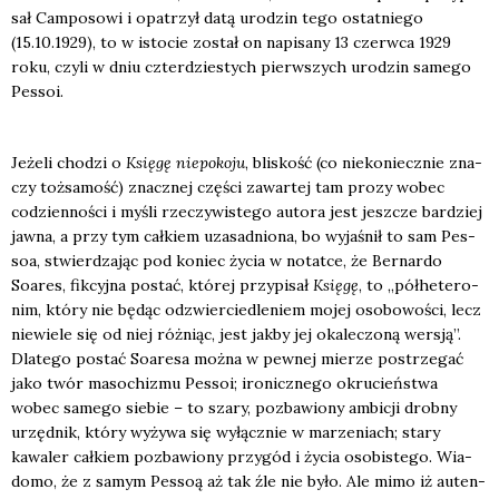
sał Cam­po­so­wi i opa­trzył datą uro­dzin tego ostat­nie­go
(15.10.1929), to w isto­cie został on napi­sa­ny 13 czerw­ca 1929
roku, czy­li w dniu czter­dzie­stych pierw­szych uro­dzin same­go
Pes­soi.
Jeże­li cho­dzi o
Księ­gę nie­po­ko­ju
, bli­skość (co nie­ko­niecz­nie zna­
czy toż­sa­mość) znacz­nej czę­ści zawar­tej tam pro­zy wobec
codzien­no­ści i myśli rze­czy­wi­ste­go auto­ra jest jesz­cze bar­dziej
jaw­na, a przy tym cał­kiem uza­sad­nio­na, bo wyja­śnił to sam Pes­
soa, stwier­dza­jąc pod koniec życia w notat­ce, że Ber­nar­do
Soares, fik­cyj­na postać, któ­rej przy­pi­sał
Księ­gę
, to „pół­he­te­ro­
nim, któ­ry nie będąc odzwier­cie­dle­niem mojej oso­bo­wo­ści, lecz
nie­wie­le się od niej róż­niąc, jest jak­by jej oka­le­czo­ną wer­sją”.
Dla­te­go postać Soare­sa moż­na w pew­nej mie­rze postrze­gać
jako twór maso­chi­zmu Pes­soi; iro­nicz­ne­go okru­cień­stwa
wobec same­go sie­bie – to sza­ry, pozba­wio­ny ambi­cji drob­ny
urzęd­nik, któ­ry wyży­wa się wyłącz­nie w marze­niach; sta­ry
kawa­ler cał­kiem pozba­wio­ny przy­gód i życia oso­bi­ste­go. Wia­
do­mo, że z samym Pes­soą aż tak źle nie było. Ale mimo iż auten­