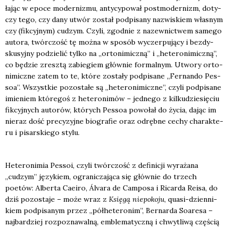
ła­jąc w epo­ce moder­ni­zmu, anty­cy­po­wał post­mo­der­nizm, doty­
czy tego, czy dany utwór został pod­pi­sa­ny nazwi­skiem wła­snym
czy (fik­cyj­nym) cudzym. Czy­li, zgod­nie z nazew­nic­twem same­go
auto­ra, twór­czość tę moż­na w spo­sób wyczer­pu­ją­cy i bez­dy­
sku­syj­ny podzie­lić tyl­ko na „orto­ni­micz­ną” i „hete­ro­ni­micz­ną”,
co będzie zresz­tą zabie­giem głów­nie for­mal­nym. Utwo­ry orto­
ni­micz­ne zatem to te, któ­re zosta­ły pod­pi­sa­ne „Fer­nan­do Pes­
soa”. Wszyst­kie pozo­sta­łe są „hete­ro­ni­micz­ne”, czy­li pod­pi­sa­ne
imie­niem któ­re­goś z hete­ro­ni­mów – jed­ne­go z kil­ku­dzie­się­ciu
fik­cyj­nych auto­rów, któ­rych Pes­soa powo­łał do życia, dając im
nie­raz dość pre­cy­zyj­ne bio­gra­fie oraz odręb­ne cechy cha­rak­te­
ru i pisar­skie­go sty­lu.
Hete­ro­ni­mia Pes­soi, czy­li twór­czość z defi­ni­cji wyra­ża­na
„cudzym” języ­kiem, ogra­ni­cza­ją­ca się głów­nie do trzech
poetów: Alber­ta Caeiro, Álva­ra de Cam­po­sa i Ricar­da Reisa, do
dziś pozo­sta­je – może wraz z
Księ­gą nie­po­ko­ju
, quasi-dzien­ni­
kiem pod­pi­sa­nym przez „pół­he­te­ro­nim”, Ber­nar­da Soare­sa –
naj­bar­dziej roz­po­zna­wal­ną, emble­ma­tycz­ną i chwy­tli­wą czę­ścią