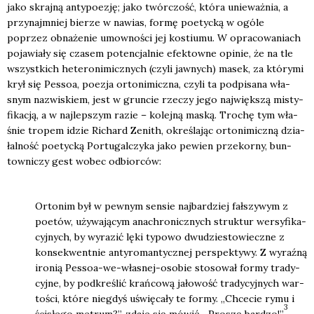
jako skraj­ną anty­po­ezję; jako twór­czość, któ­ra unie­waż­nia, a
przy­naj­mniej bie­rze w nawias, for­mę poetyc­ką w ogó­le
poprzez obna­że­nie umow­no­ści jej kostiu­mu. W opra­co­wa­niach
poja­wia­ły się cza­sem poten­cjal­nie efek­tow­ne opi­nie, że na tle
wszyst­kich hete­ro­ni­micz­nych (czy­li jaw­nych) masek, za któ­ry­mi
krył się Pes­soa, poezja orto­ni­micz­na, czy­li ta pod­pi­sa­na wła­
snym nazwi­skiem, jest w grun­cie rze­czy jego naj­więk­szą misty­
fi­ka­cją, a w naj­lep­szym razie – kolej­ną maską. Tro­chę tym wła­
śnie tro­pem idzie Richard Zenith, okre­śla­jąc orto­ni­micz­ną dzia­
łal­ność poetyc­ką Por­tu­gal­czy­ka jako pewien prze­kor­ny, bun­
tow­ni­czy gest wobec odbior­ców:
Orto­nim był w pew­nym sen­sie naj­bar­dziej fał­szy­wym z
poetów, uży­wa­ją­cym ana­chro­nicz­nych struk­tur wer­sy­fi­ka­
cyj­nych, by wyra­zić lęki typo­wo dwu­dzie­sto­wiecz­ne z
kon­se­kwent­nie anty­ro­man­tycz­nej per­spek­ty­wy. Z wyraź­ną
iro­nią Pes­soa-we-wła­snej-oso­bie sto­so­wał for­my tra­dy­
cyj­ne, by pod­kre­ślić krań­co­wą jało­wość tra­dy­cyj­nych war­
to­ści, któ­re nie­gdyś uświę­ca­ły te for­my. „Chce­cie rymu i
3
ści­słe­go metrum?”, zda­je się mówić. „Pro­szę bar­dzo!”
.