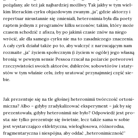
pożą­da­ny, ale też jak naj­bar­dziej moż­li­wy. Tak jak­by w tym wiel­
kim lite­rac­kim cyr­ku objaz­do­wym zwa­nym „ja”, gdzie akto­rzy i
reper­tu­ar nie­ustan­nie się zmie­nia­li, hete­ro­ni­mia była dla poety
rap­tem jed­nym z pro­gra­mów kil­ku sezo­nów; takim, któ­ry może
cza­sem scho­dzić z afi­sza, by po jakimś cza­sie znów na nie­go
wró­cić, ale dla same­go cyr­ku nie ma to zasad­ni­cze­go zna­cze­nia.
A cały cyrk dzia­łał tak­że po to, aby wal­czyć z narzu­ca­ją­cym nam
roz­ma­ite „ja” życiem spo­łecz­nym (i życiem w ogó­le) jego wła­sną
bro­nią: w pew­nym sen­sie Pes­soa rzu­cał na pożar­cie potwo­ro­wi
rze­czy­wi­sto­ści swo­ich akto­rów, duble­rów, sobo­wtó­rów i sta­ty­
stów w tym wła­śnie celu, żeby ura­to­wać przy­naj­mniej część sie­
bie.
Jak pre­zen­tu­je się na tle gło­śnej hete­ro­ni­mii twór­czość orto­ni­
micz­na? Albo – gdy­by zra­dy­ka­li­zo­wać eks­pe­ry­ment – jak by się
pre­zen­to­wa­ła, gdy­by hete­ro­ni­mii nie było? Odpo­wiedź jest pro­
sta: nie tyl­ko pre­zen­tu­je się świet­nie, lecz tak­że sama w sobie
jest wystar­cza­ją­co eklek­tycz­na, wie­lo­gło­so­wa, róż­no­rod­na,
frag­men­ta­rycz­na i nie­spój­na, aby oddać „hete­ro­ni­micz­ność”