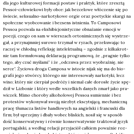
dla jego kul­tu­ro­wej for­ma­cji postaw i prak­tyk, któ­re zresz­tą
Pes­soi-czło­wie­ko­wi były obce: jak bez­ce­lo­we włó­cze­nie się po
świe­cie, sek­su­al­no-nar­ko­ty­ko­we orgie oraz poetyc­kie skar­gi na
spo­łecz­ne wyob­co­wa­nie i bez­sens ist­nie­nia. To Cam­po­so­wi
Pes­soa pozwa­la na eks­hi­bi­cjo­ni­stycz­ne obna­ża­nie emo­cji w
poezji, cze­go on sam w wier­szach orto­ni­micz­nych się wystrze­
gał, a przy­naj­mniej suro­wo trzy­mał w ryzach, prze­ku­wa­jąc to
raczej w chłod­ną reflek­sję inte­lek­tu­al­ną – zgod­nie z kil­ka­krot­
nie tam for­mu­ło­wa­ną dekla­ra­cją pro­gra­mo­wą, że „pra­gnie tyl­ko
tego, aby czuć myśla­mi” i że „odczu­wa przez wyobraź­nię, nie
ser­ce”. Życio­wa dro­ga Cam­po­sa w isto­cie nijak się ma do bio­
gra­fii jego stwór­cy, któ­re­go nie inte­re­so­wa­ły nar­ko­ty­ki, lecz
wino; któ­ry nie cier­piał podró­ży i nie­mal całe doro­słe życie spę­
dził w Lizbo­nie i któ­ry wedle wszel­kich danych zmarł jako pra­
wi­czek. Mimo cho­ro­by alko­ho­lo­wej Pes­soa sumien­nie i bez
pro­te­stów wyko­ny­wał swo­ją nie­zbyt eks­cy­tu­ją­cą, mecha­nicz­ną
pra­cę tłu­ma­cza listów han­dlo­wych na angiel­ski i fran­cu­ski dla
firm; był uprzej­my i dba­ły wobec bli­skich, nosił się w spo­sób
dość kon­ser­wa­tyw­ny i rów­nie kon­ser­wa­tyw­nie trak­to­wał język
por­tu­gal­ski, a według rela­cji przy­ja­ciół cał­kiem poważ­nie roz­