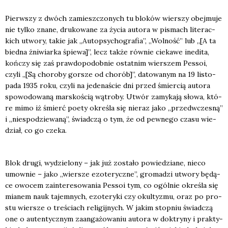
Pierw­szy z dwóch zamiesz­czo­nych tu blo­ków wier­szy obej­mu­je
nie tyl­ko zna­ne, dru­ko­wa­ne za życia auto­ra w pismach lite­rac­
kich utwo­ry, takie jak „Autop­sy­cho­gra­fia”, „Wol­ność” lub „[A ta
bied­na żni­wiar­ka śpie­wa]”, lecz tak­że rów­nie cie­ka­we ine­di­ta,
koń­czy się zaś praw­do­po­dob­nie ostat­nim wier­szem Pes­soi,
czy­li „[Są cho­ro­by gor­sze od cho­rób]”, dato­wa­nym na 19 listo­
pa­da 1935 roku, czy­li na jede­na­ście dni przed śmier­cią auto­ra
spo­wo­do­wa­ną mar­sko­ścią wątro­by. Utwór zamy­ka­ją sło­wa, któ­
re mimo iż śmierć poety okre­śla się nie­raz jako „przed­wcze­sną”
i „nie­spo­dzie­wa­ną”, świad­czą o tym, że od pew­ne­go cza­su wie­
dział, co go cze­ka.
Blok dru­gi, wydzie­lo­ny – jak już zosta­ło powie­dzia­ne, nie­co
umow­nie – jako „wier­sze ezo­te­rycz­ne”, gro­ma­dzi utwo­ry będą­
ce owo­cem zain­te­re­so­wa­nia Pes­soi tym, co ogól­nie okre­śla się
mia­nem nauk tajem­nych, ezo­te­ry­ki czy okul­ty­zmu, oraz po pro­
stu wier­sze o tre­ściach reli­gij­nych. W jakim stop­niu świad­czą
one o auten­tycz­nym zaan­ga­żo­wa­niu auto­ra w dok­try­ny i prak­ty­