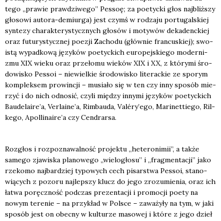
tego „pra­wie praw­dzi­we­go” Pes­soę; za poetyc­ki głos naj­bliż­szy
gło­so­wi auto­ra-demiur­ga) jest czymś w rodza­ju por­tu­gal­skiej
syn­te­zy cha­rak­te­ry­stycz­nych gło­sów i moty­wów deka­denc­kiej
oraz futu­ry­stycz­nej poezji Zacho­du (głów­nie fran­cu­skiej); swo­
istą wypad­ko­wą języ­ków poetyc­kich euro­pej­skie­go moder­ni­
zmu XIX wie­ku oraz prze­ło­mu wie­ków XIX i XX, z któ­ry­mi śro­
do­wi­sko Pes­soi – nie­wiel­kie śro­do­wi­sko lite­rac­kie ze spo­rym
kom­plek­sem pro­win­cji – musia­ło się w ten czy inny spo­sób mie­
rzyć i do nich odno­sić, czy­li mię­dzy inny­mi języ­ków poetyc­kich
Baudelaire’a, Verlaine’a, Rim­bau­da, Valéry’ego, Mari­net­tie­go, Ril­
ke­go, Apollinaire’a czy Cen­drar­sa.
Roz­głos i roz­po­zna­wal­ność pro­jek­tu „hete­ro­ni­mii”, a tak­że
same­go zja­wi­ska pla­no­we­go „wie­lo­gło­su” i „frag­men­ta­cji” jako
rze­ko­mo naj­bar­dziej typo­wych cech pisar­stwa Pes­soi, sta­no­
wią­cych z pozo­ru naj­lep­szy klucz do jego zro­zu­mie­nia, oraz ich
łatwa poręcz­ność pod­czas pre­zen­ta­cji i pro­mo­cji poety na
nowym tere­nie – na przy­kład w Pol­sce – zawa­ży­ły na tym, w jaki
spo­sób jest on obec­ny w kul­tu­rze maso­wej i któ­re z jego dzieł