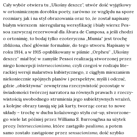
Cały wybór otwie­ra tu „Uko­śny deszcz”, utwór dość wyjąt­ko­wy
w orto­ni­micz­nym dorob­ku poety, zarów­no ze wzglę­du na spo­re
roz­mia­ry, jak i na styl obra­zo­wa­nia oraz to, że został napi­sa­ny
bia­łym wier­szem nie­re­gu­lar­ną wer­sy­fi­ka­cję i bia­ły wiersz Pes­
soa zazwy­czaj rezer­wo­wał dla Álva­ra de Cam­po­sa, a jeśli cho­dzi
o orto­ni­mię, to bodaj tyl­ko ezo­te­rycz­na „Mumia” jest tro­chę
zbli­żo­na, choć głów­nie for­mal­nie, do tego utwo­ru. Napi­sa­ny w
roku 1914, a w 1915 opu­bli­ko­wa­ny w piśmie „Orpheu” „Uko­śny
deszcz” miał być w zamy­śle Pes­soi reali­za­cją stwo­rzo­nej przez
nie­go kon­cep­cji
inter­sec­cio­ni­smo
, czy­li cze­goś w rodza­ju lite­
rac­kiej wer­sji malar­stwa kubi­stycz­ne­go, z cią­głym mie­sza­niem
nie­ko­niecz­nie spój­nych pla­nów i per­spek­tyw, myśli i odczuć,
gdzie „obiek­tyw­na” zewnętrz­na rze­czy­wi­stość pozo­sta­je w
świa­do­mo­ści twór­czej nar­ra­to­ra na rów­nych pra­wach z rze­czy­
wi­sto­ścią swo­bod­ne­go stru­mie­nia jego subiek­tyw­nych wra­żeń,
a kolej­ne obra­zy tasu­ją się jak kar­ty, two­rząc coraz to nowe
ukła­dy – tro­chę w duchu kola­żo­we­go sty­lu
cut-up
, stwo­rzo­ne­
go wie­le lat póź­niej przez Wil­lia­ma S. Bur­ro­ugh­sa na uży­tek
pro­zy.
Inter­sec­cio­ni­smo
, któ­re zastą­pi­ło
pau­li­smo
, a potem
samo zosta­ło zastą­pio­ne przez
sen­sa­cio­ni­smo
, dość szyb­ko