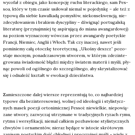
wyco­fał z obie­gu, jako kon­cep­cję ruchu lite­rac­kie­go, sam Pes­
soa, któ­ry w tym cza­sie usi­ło­wał nie­mal w poje­dyn­kę – ale też z
typo­wą dla sie­bie kawal­ka­dą pomy­słów, nie­kon­se­kwen­cją, nie­
zde­cy­do­wa­niem i bra­kiem dys­cy­pli­ny – dźwi­gnąć por­tu­gal­ską
lite­ra­tu­rę (przy­naj­mniej tę aspi­ru­ją­cą do mia­na awan­gar­do­wej)
na poziom wyzna­czo­ny wów­czas przez awan­gar­dy poetyc­kie
Fran­cji, Nie­miec, Anglii i Włoch. Tak czy ina­czej, nawet jeśli
pomi­nie­my całą otocz­kę teo­re­tycz­ną, „Uko­śny deszcz” pozo­
sta­je moc­nym, ponad­cza­so­wym utwo­rem, w któ­rym zdez­in­te­
gro­wa­na świa­do­mość błą­dzi mię­dzy świa­tem mate­rii i myśli, pły­
nąc powo­li od ogól­ne­go do szcze­gól­ne­go, aby skry­sta­li­zo­wać
się i odna­leźć kształt w ewo­ka­cji dzie­ciń­stwa.
Zamiesz­czo­ne dalej wier­sze repre­zen­tu­ją to, co naj­bar­dziej
typo­we dla bez­in­te­re­sow­nej, wol­nej od ide­olo­gii i sty­li­stycz­
nych masek poezji orto­ni­micz­nej Pes­soi: nie­wiel­kie, nie­po­wią­
za­ne utwo­ry, zazwy­czaj utrzy­ma­ne w tra­dy­cyj­nych ryzach rymu,
ryt­mu i wer­sy­fi­ka­cji, nie­mal cał­kiem pozba­wio­ne sty­li­stycz­nych
chwy­tów i orna­men­tów, nie­raz będą­ce w isto­cie skró­to­wym
zapi­sem poetyc­kim dość chłod­nej i pre­cy­zyj­nej myśli – wie­le z