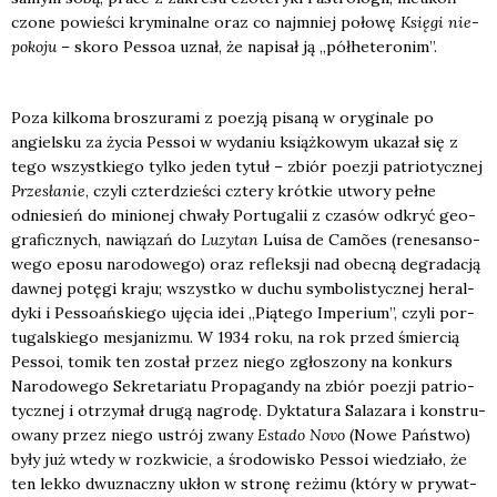
czo­ne powie­ści kry­mi­nal­ne oraz co naj­mniej poło­wę
Księ­gi nie­
po­ko­ju
– sko­ro Pes­soa uznał, że napi­sał ją „pół­he­te­ro­nim”.
Poza kil­ko­ma bro­szu­ra­mi z poezją pisa­ną w ory­gi­na­le po
angiel­sku za życia Pes­soi w wyda­niu książ­ko­wym uka­zał się z
tego wszyst­kie­go tyl­ko jeden tytuł – zbiór poezji patrio­tycz­nej
Prze­sła­nie
, czy­li czter­dzie­ści czte­ry krót­kie utwo­ry peł­ne
odnie­sień do minio­nej chwa­ły Por­tu­ga­lii z cza­sów odkryć geo­
gra­ficz­nych, nawią­zań do
Luzy­tan
Luísa de Camões (rene­san­so­
we­go epo­su naro­do­we­go) oraz reflek­sji nad obec­ną degra­da­cją
daw­nej potę­gi kra­ju; wszyst­ko w duchu sym­bo­li­stycz­nej heral­
dy­ki i Pes­so­ań­skie­go uję­cia idei „Pią­te­go Impe­rium”, czy­li por­
tu­gal­skie­go mesja­ni­zmu. W 1934 roku, na rok przed śmier­cią
Pes­soi, tomik ten został przez nie­go zgło­szo­ny na kon­kurs
Naro­do­we­go Sekre­ta­ria­tu Pro­pa­gan­dy na zbiór poezji patrio­
tycz­nej i otrzy­mał dru­gą nagro­dę. Dyk­ta­tu­ra Sala­za­ra i kon­stru­
owa­ny przez nie­go ustrój zwa­ny
Esta­do Novo
(Nowe Pań­stwo)
były już wte­dy w roz­kwi­cie, a śro­do­wi­sko Pes­soi wie­dzia­ło, że
ten lek­ko dwu­znacz­ny ukłon w stro­nę reżi­mu (któ­ry w pry­wat­