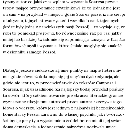
tycz­ny autor co jakiś czas wpla­ta w wyzna­nia Soare­sa pew­ne
tro­py, mają­ce przy­po­mnieć czy­tel­ni­ko­wi, że to jed­nak nie jest
on sam – na przy­kład w miej­scu, gdzie Soares pisze, iż nie cier­pi
okul­ty­zmu, taj­nych sto­wa­rzy­szeń i wszel­kich nauk tajem­nych
(któ­re były jed­ną z naj­więk­szych pasji Pes­soi) – to wyda­je się, że
robi to ponie­kąd
pro for­ma
, bo rów­no­cze­śnie raz po raz, jak­by
mniej lub bar­dziej świa­do­mie się zapo­mi­na­jąc, zaczy­na w
Księ­dze
for­mu­ło­wać myśli i wyzna­nia, któ­re śmia­ło mogły­by się zna­leźć
w dzien­ni­ku same­go Pes­soi.
Dla­te­go jesz­cze cie­kaw­sze są inne punk­ty na mapie hete­ro­ni­
mii, gdzie rów­nież doko­nu­je się jej umyśl­na dys­kre­dy­ta­cja, ale
gdzie nie jest to, w prze­ci­wień­stwie do tek­stów Cam­po­sa i
Soare­sa, nijak uza­sad­nio­ne. Za naj­lep­szy bodaj przy­kład posłu­ży
tu utwór, któ­ry cał­kiem otwar­cie prze­kra­cza lite­rac­kie gra­ni­ce
wyzna­czo­ne fik­cyj­ne­mu auto­ro­wi przez auto­ra rze­czy­wi­ste­go.
Mowa o wier­szu, któ­ry jest jed­nym z naj­bar­dziej bez­po­śred­nich
komen­ta­rzy Pes­soi zarów­no do wła­snej psy­chi­ki, jak i twór­czo­
ści, będąc przy tym wyja­śnie­niem źró­deł hete­ro­ni­mii i jej świa­
do­mą dema­ska­cją, a jed­no­cze­śnie naj­wyż­szą pochwa­łą uni­ce­