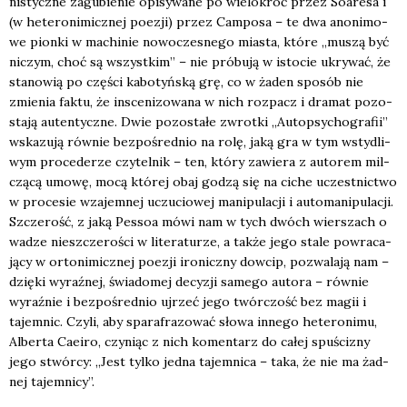
ni­stycz­ne zagu­bie­nie opi­sy­wa­ne po wie­lo­kroć przez Soare­sa i
(w hete­ro­ni­micz­nej poezji) przez Cam­po­sa – te dwa ano­ni­mo­
we pion­ki w machi­nie nowo­cze­sne­go mia­sta, któ­re „muszą być
niczym, choć są wszyst­kim” – nie pró­bu­ją w isto­cie ukry­wać, że
sta­no­wią po czę­ści kabo­tyń­ską grę, co w żaden spo­sób nie
zmie­nia fak­tu, że insce­ni­zo­wa­na w nich roz­pacz i dra­mat pozo­
sta­ją auten­tycz­ne. Dwie pozo­sta­łe zwrot­ki „Autop­sy­cho­gra­fii”
wska­zu­ją rów­nie bez­po­śred­nio na rolę, jaką gra w tym wsty­dli­
wym pro­ce­de­rze czy­tel­nik – ten, któ­ry zawie­ra z auto­rem mil­
czą­cą umo­wę, mocą któ­rej obaj godzą się na ciche uczest­nic­two
w pro­ce­sie wza­jem­nej uczu­cio­wej mani­pu­la­cji i auto­ma­ni­pu­la­cji.
Szcze­rość, z jaką Pes­soa mówi nam w tych dwóch wier­szach o
wadze nie­szcze­ro­ści w lite­ra­tu­rze, a tak­że jego sta­le powra­ca­
ją­cy w orto­ni­micz­nej poezji iro­nicz­ny dow­cip, pozwa­la­ją nam –
dzię­ki wyraź­nej, świa­do­mej decy­zji same­go auto­ra – rów­nie
wyraź­nie i bez­po­śred­nio ujrzeć jego twór­czość bez magii i
tajem­nic. Czy­li, aby spa­ra­fra­zo­wać sło­wa inne­go hete­ro­ni­mu,
Alber­ta Caeiro, czy­niąc z nich komen­tarz do całej spu­ści­zny
jego stwór­cy: „Jest tyl­ko jed­na tajem­ni­ca – taka, że nie ma żad­
nej tajem­ni­cy”.