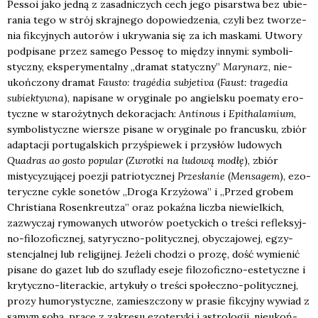
Pes­soi jako jed­ną z zasad­ni­czych cech jego pisar­stwa bez ubie­
ra­nia tego w strój skraj­ne­go dopo­wie­dze­nia, czy­li bez two­rze­
nia fik­cyj­nych auto­rów i ukry­wa­nia się za ich maska­mi. Utwo­ry
pod­pi­sa­ne przez same­go Pes­soę to mię­dzy inny­mi: sym­bo­li­
stycz­ny, eks­pe­ry­men­tal­ny „dra­mat sta­tycz­ny”
Mary­narz
, nie­
ukoń­czo­ny dra­mat
Fau­sto: tra­gédia sub­je­ti­va
(
Faust: tra­ge­dia
subiek­tyw­na
), napi­sa­ne w ory­gi­na­le po angiel­sku poema­ty ero­
tycz­ne w sta­ro­żyt­nych deko­ra­cjach:
Anti­no­us
i
Epi­tha­la­mium
,
sym­bo­li­stycz­ne wier­sze pisa­ne w ory­gi­na­le po fran­cu­sku, zbiór
adap­ta­cji por­tu­gal­skich przy­śpie­wek i przy­słów ludo­wych
Quadras ao gosto popu­lar
(
Zwrot­ki na ludo­wą modłę
), zbiór
misty­cy­zu­ją­cej poezji patrio­tycz­nej
Prze­sła­nie
(
Men­sa­gem
), ezo­
te­rycz­ne cykle sone­tów „Dro­ga Krzy­żo­wa” i „Przed gro­bem
Chri­stia­na Rosen­kreut­za” oraz pokaź­na licz­ba nie­wiel­kich,
zazwy­czaj rymo­wa­nych utwo­rów poetyc­kich o tre­ści reflek­syj­
no-filo­zo­ficz­nej, saty­rycz­no-poli­tycz­nej, oby­cza­jo­wej, egzy­
sten­cjal­nej lub reli­gij­nej. Jeże­li cho­dzi o pro­zę, dość wymie­nić
pisa­ne do gazet lub do szu­fla­dy ese­je filo­zo­ficz­no-este­tycz­ne i
kry­tycz­no-lite­rac­kie, arty­ku­ły o tre­ści spo­łecz­no-poli­tycz­nej,
pro­zy humo­ry­stycz­ne, zamiesz­czo­ny w pra­sie fik­cyj­ny wywiad z
samym sobą, pra­ce z zakre­su ezo­te­ry­ki i astro­lo­gii, nie­ukoń­