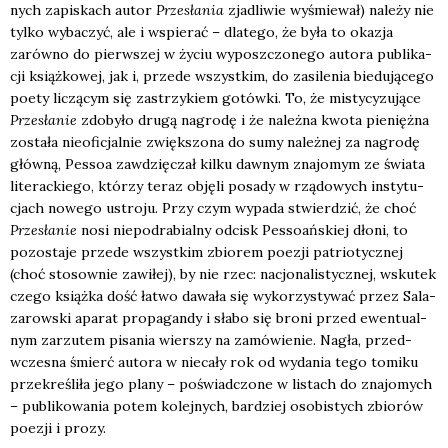
nych zapi­skach autor
Prze­sła­nia
zja­dli­wie wyśmie­wał) nale­ży nie
tyl­ko wyba­czyć, ale i wspie­rać – dla­te­go, że była to oka­zja
zarów­no do pierw­szej w życiu wyposz­czo­ne­go auto­ra publi­ka­
cji książ­ko­wej, jak i, przede wszyst­kim, do zasi­le­nia bie­du­ją­ce­go
poety liczą­cym się zastrzy­kiem gotów­ki. To, że misty­cy­zu­ją­ce
Prze­sła­nie
zdo­by­ło dru­gą nagro­dę i że należ­na kwo­ta pie­nięż­na
zosta­ła nie­ofi­cjal­nie zwięk­szo­na do sumy należ­nej za nagro­dę
głów­ną, Pes­soa zawdzię­czał kil­ku daw­nym zna­jo­mym ze świa­ta
lite­rac­kie­go, któ­rzy teraz obję­li posa­dy w rzą­do­wych insty­tu­
cjach nowe­go ustro­ju. Przy czym wypa­da stwier­dzić, że choć
Prze­sła­nie
nosi nie­pod­ra­bial­ny odcisk Pes­so­ań­skiej dło­ni, to
pozo­sta­je przede wszyst­kim zbio­rem poezji patrio­tycz­nej
(choć sto­sow­nie zawi­łej), by nie rzec: nacjo­na­li­stycz­nej, wsku­tek
cze­go książ­ka dość łatwo dawa­ła się wyko­rzy­sty­wać przez Sala­
za­row­ski apa­rat pro­pa­gan­dy i sła­bo się bro­ni przed ewen­tu­al­
nym zarzu­tem pisa­nia wier­szy na zamó­wie­nie. Nagła, przed­
wcze­sna śmierć auto­ra w nie­ca­ły rok od wyda­nia tego tomi­ku
prze­kre­śli­ła jego pla­ny – poświad­czo­ne w listach do zna­jo­mych
– publi­ko­wa­nia potem kolej­nych, bar­dziej oso­bi­stych zbio­rów
poezji i pro­zy.