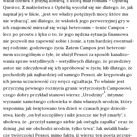
wa­żał oże­nek z jedy­ną kobie­tą, z któ­rą miał romans – Ophélią
Queiroz. Z mał­żeń­stwa z Ophélią wyco­fał się nie dla­te­go, że, jak
napi­sał jej w liście, „jest we wła­dzy potęż­nych mocy, któ­re mu
nie wyba­czą”, ani dla­te­go, że wsku­tek jego per­wer­syj­nej gry w
ich zna­jo­mość mie­szał się wciąż hete­ro­nim – ten­że Cam­pos –
lecz po pro­stu z lęku o to, że jego nędz­na sytu­acja finan­so­wa
nie pozwo­li mu zapew­nić sobie i żonie, a tym bar­dziej ewen­tu­al­
nej rodzi­nie, godzi­we­go życia. Zatem Cam­pos jest hete­ro­ni­
mem szcze­gól­nym o tyle, że słu­żył Pes­soi za spo­sób kana­li­zo­
wa­nia spraw wsty­dli­wych – wsty­dli­wych dla­te­go, że praw­dzi­wy
autor nie zde­cy­do­wał się ich spró­bo­wać w życiu, lub dla­te­go, że
pocho­dzi­ły jak naj­bar­dziej od same­go Pes­soi, ale krę­po­wa­ła go
ich jaw­na uczu­cio­wość czy wręcz egzal­ta­cja. To wła­śnie jest
przy­czy­ną pew­ne­go roz­my­cia gra­nic wyty­czo­nych Cam­po­so­wi,
1
cze­go dobry przy­kład sta­no­wi wiersz „Uro­dzi­ny”
, intym­ne
wyzna­nie samot­ne­go czło­wie­ka w dniu wła­snych uro­dzin, któ­ry
wspo­mi­na, jak świę­to­wa­no ten dzień w cza­sach jego dzie­ciń­
stwa, kie­dy „on był szczę­śli­wy i nikt jesz­cze nie był zmar­ły”, i
ubo­le­wa, że „prze­żył same­go sie­bie jak osty­gła zapał­ka” oraz że
dzi­siaj „już nie obcho­dzi uro­dzin, tyl­ko trwa”. Jak usta­li­li bada­
cze twór­czo­ści Pes­soi, mimo fak­tu, iż wiersz ten poeta przy­pi­