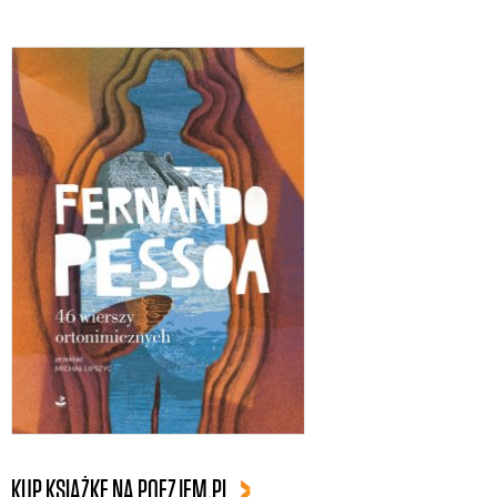
KUP KSIĄŻKĘ NA POEZJEM.PL