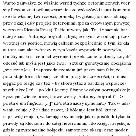
War­to zauwa­żyć, że wła­śnie wśród tych­że orto­ni­micz­nych wier­
szy Pes­soa zosta­wił naj­wy­raź­niej­sze wska­zów­ki i auto­ko­men­ta­
rze do wła­snej twór­czo­ści, ponie­kąd wyja­śnia­jąc i uza­sad­nia­jąc
przy oka­zji cały pro­jekt hete­ro­ni­mii (poza cyto­wa­nym powy­żej
wier­szem Ricar­da Reisa). Takie utwo­ry jak „To” i znacz­nie bar­
dziej zna­na „Autop­sy­cho­gra­fia”, będą­ce czymś w rodza­ju prze­
wrot­nej
ars poeti­ca
, mówią cał­kiem bez­po­śred­nio o tym, że dla
auto­ra sam akt twór­czy, w tym każ­da wypo­wiedź poetyc­ka,
choć­by mia­ła na celu uchwy­ce­nie i prze­ka­za­nie „auten­tycz­nych”
odczuć lub myśli, jest jako twór „sztu­ki” gene­tycz­nie obcią­żo­na
„sztucz­no­ścią” i zapo­śred­ni­cze­niem już przez sam fakt, że
pozo­sta­je for­mą kre­acji; że choć pra­gnie szcze­ro­ści, to musi
się­gać po bla­gę czy też – by sko­rzy­stać z bar­dziej współ­cze­
snych okre­śleń – po kit i ście­mę. Słyn­ne w całym por­tu­gal­sko­ję­
zycz­nym świe­cie począt­ko­we wer­sy „Autop­sy­cho­gra­fii”: „O
poeta é um fin­gi­dor […]” („Poeta zna­czy symulant./ Tak w uda­
wa­niu celuje,/ Że uda­je nawet, iż bólem/ Jest ból, któ­ry
napraw­dę czu­je”), wska­zu­ją­ce symu­la­cję jako spo­sób doty­ka­nia
praw­dy, są klu­czem i do całej hete­ro­ni­mii, i do
Księ­gi nie­po­ko­ju
,
gdzie egzy­sten­cjal­ne bolącz­ki, samot­ni­cze skar­gi oraz moder­