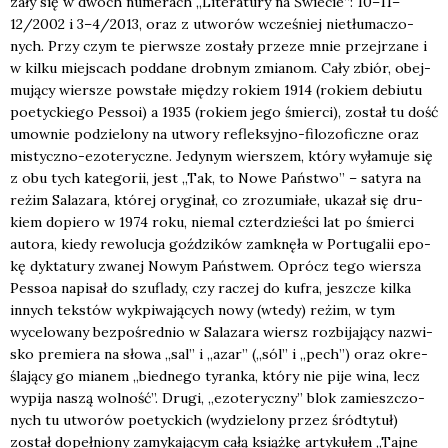
za­ły się w dwóch nume­rach „Lite­ra­tu­ry na Świe­cie”: 10–11–
12/2002 i 3–4/2013, oraz z utwo­rów wcze­śniej nie­tłu­ma­czo­
nych. Przy czym te pierw­sze zosta­ły prze­ze mnie przej­rza­ne i
w kil­ku miej­scach pod­da­ne drob­nym zmia­nom. Cały zbiór, obej­
mu­ją­cy wier­sze powsta­łe mię­dzy rokiem 1914 (rokiem debiu­tu
poetyc­kie­go Pes­soi) a 1935 (rokiem jego śmier­ci), został tu dość
umow­nie podzie­lo­ny na utwo­ry reflek­syj­no-filo­zo­ficz­ne oraz
mistycz­no-ezo­te­rycz­ne. Jedy­nym wier­szem, któ­ry wyła­mu­je się
z obu tych kate­go­rii, jest „Tak, to Nowe Pań­stwo” – saty­ra na
reżim Sala­za­ra, któ­rej ory­gi­nał, co zro­zu­mia­łe, uka­zał się dru­
kiem dopie­ro w 1974 roku, nie­mal czter­dzie­ści lat po śmier­ci
auto­ra, kie­dy rewo­lu­cja goź­dzi­ków zamknę­ła w Por­tu­ga­lii epo­
kę dyk­ta­tu­ry zwa­nej Nowym Pań­stwem. Oprócz tego wier­sza
Pes­soa napi­sał do szu­fla­dy, czy raczej do kufra, jesz­cze kil­ka
innych tek­stów wykpi­wa­ją­cych nowy (wte­dy) reżim, w tym
wyce­lo­wa­ny bez­po­śred­nio w Sala­za­ra wiersz roz­bi­ja­ją­cy nazwi­
sko pre­mie­ra na sło­wa „sal” i „azar” („sól” i „pech”) oraz okre­
śla­ją­cy go mia­nem „bied­ne­go tyran­ka, któ­ry nie pije wina, lecz
wypi­ja naszą wol­ność”. Dru­gi, „ezo­te­rycz­ny” blok zamiesz­czo­
nych tu utwo­rów poetyc­kich (wydzie­lo­ny przez śród­ty­tuł)
został dopeł­nio­ny zamy­ka­ją­cym całą książ­kę arty­ku­łem „Taj­ne