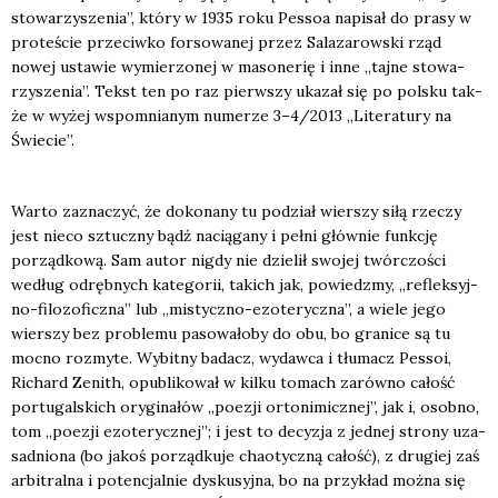
sto­wa­rzy­sze­nia”, któ­ry w 1935 roku Pes­soa napi­sał do pra­sy w
pro­te­ście prze­ciw­ko for­so­wa­nej przez Sala­za­row­ski rząd
nowej usta­wie wymie­rzo­nej w maso­ne­rię i inne „taj­ne sto­wa­
rzy­sze­nia”. Tekst ten po raz pierw­szy uka­zał się po pol­sku tak­
że w wyżej wspo­mnia­nym nume­rze 3–4/2013 „Lite­ra­tu­ry na
Świe­cie”.
War­to zazna­czyć, że doko­na­ny tu podział wier­szy siłą rze­czy
jest nie­co sztucz­ny bądź nacią­ga­ny i peł­ni głów­nie funk­cję
porząd­ko­wą. Sam autor nigdy nie dzie­lił swo­jej twór­czo­ści
według odręb­nych kate­go­rii, takich jak, powiedz­my, „reflek­syj­
no-filo­zo­ficz­na” lub „mistycz­no-ezo­te­rycz­na”, a wie­le jego
wier­szy bez pro­ble­mu paso­wa­ło­by do obu, bo gra­ni­ce są tu
moc­no roz­my­te. Wybit­ny badacz, wydaw­ca i tłu­macz Pes­soi,
Richard Zenith, opu­bli­ko­wał w kil­ku tomach zarów­no całość
por­tu­gal­skich ory­gi­na­łów „poezji orto­ni­micz­nej”, jak i, osob­no,
tom „poezji ezo­te­rycz­nej”; i jest to decy­zja z jed­nej stro­ny uza­
sad­nio­na (bo jakoś porząd­ku­je cha­otycz­ną całość), z dru­giej zaś
arbi­tral­na i poten­cjal­nie dys­ku­syj­na, bo na przy­kład moż­na się