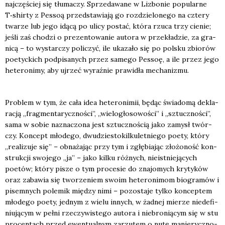
naj­czę­ściej się tłu­ma­czy. Sprze­da­wa­ne w Lizbo­nie popu­lar­ne
T‑shirty z Pes­soą przed­sta­wia­ją go roz­dzie­lo­ne­go na czte­ry
twa­rze lub jego idą­cą po uli­cy postać, któ­ra rzu­ca trzy cie­nie;
jeśli zaś cho­dzi o pre­zen­to­wa­nie auto­ra w prze­kła­dzie, za gra­
ni­cą – to wystar­czy poli­czyć, ile uka­za­ło się po pol­sku zbio­rów
poetyc­kich pod­pi­sa­nych przez same­go Pes­soę, a ile przez jego
hete­ro­ni­my, aby ujrzeć wyraź­nie pra­wi­dła mecha­ni­zmu.
Pro­blem w tym, że cała idea hete­ro­ni­mii, będąc świa­do­mą dekla­
ra­cją „frag­men­ta­rycz­no­ści”, „wie­lo­gło­so­wo­ści” i „sztucz­no­ści”,
sama w sobie nazna­czo­na jest sztucz­no­ścią jako zamysł twór­
czy. Kon­cept mło­de­go, dwu­dzie­sto­kil­ku­let­nie­go poety, któ­ry
„reali­zu­je się” – obna­ża­jąc przy tym i zgłę­bia­jąc zło­żo­ność kon­
struk­cji swo­je­go „ja” – jako kil­ku róż­nych, nie­ist­nie­ją­cych
poetów; któ­ry pisze o tym pro­ce­sie do zna­jo­mych kry­ty­ków
oraz zaba­wia się two­rze­niem swo­im hete­ro­ni­mom bio­gra­mów i
pisem­nych pole­mik mię­dzy nimi – pozo­sta­je tyl­ko kon­cep­tem
mło­de­go poety, jed­nym z wie­lu innych, w żad­nej mie­rze nie­de­fi­
niu­ją­cym w peł­ni rze­czy­wi­ste­go auto­ra i nie­bro­nią­cym się w stu
pro­cen­tach przed ewen­tu­al­nym zarzu­tem o nutę manie­rycz­no­