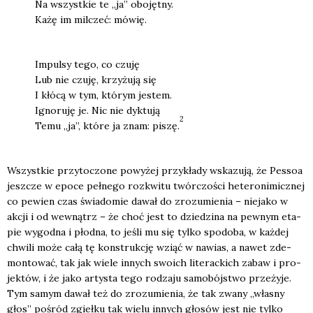
Na wszyst­kie te „ja” obo­jęt­ny.
Każę im mil­czeć: mówię.
Impul­sy tego, co czu­ję
Lub nie czu­ję, krzy­żu­ją się
I kłó­cą w tym, któ­rym jestem.
Igno­ru­ję je. Nic nie dyk­tu­ją
2
Temu „ja”, któ­re ja znam: piszę.
Wszyst­kie przy­to­czo­ne powy­żej przy­kła­dy wska­zu­ją, że Pes­soa
jesz­cze w epo­ce peł­ne­go roz­kwi­tu twór­czo­ści hete­ro­ni­micz­nej
co pewien czas świa­do­mie dawał do zro­zu­mie­nia – nie­ja­ko w
akcji i od wewnątrz – że choć jest to dzie­dzi­na na pew­nym eta­
pie wygod­na i płod­na, to jeśli mu się tyl­ko spodo­ba, w każ­dej
chwi­li może całą tę kon­struk­cję wziąć w nawias, a nawet zde­
mon­to­wać, tak jak wie­le innych swo­ich lite­rac­kich zabaw i pro­
jek­tów, i że jako arty­sta tego rodza­ju samo­bój­stwo prze­ży­je.
Tym samym dawał też do zro­zu­mie­nia, że tak zwa­ny „wła­sny
głos” pośród zgieł­ku tak wie­lu innych gło­sów jest nie tyl­ko