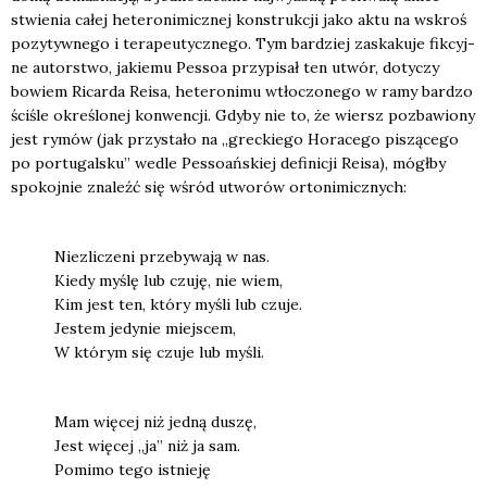
stwie­nia całej hete­ro­ni­micz­nej kon­struk­cji jako aktu na wskroś
pozy­tyw­ne­go i tera­peu­tycz­ne­go. Tym bar­dziej zaska­ku­je fik­cyj­
ne autor­stwo, jakie­mu Pes­soa przy­pi­sał ten utwór, doty­czy
bowiem Ricar­da Reisa, hete­ro­ni­mu wtło­czo­ne­go w ramy bar­dzo
ści­śle okre­ślo­nej kon­wen­cji. Gdy­by nie to, że wiersz pozba­wio­ny
jest rymów (jak przy­sta­ło na „grec­kie­go Hora­ce­go piszą­ce­go
po por­tu­gal­sku” wedle Pes­so­ań­skiej defi­ni­cji Reisa), mógł­by
spo­koj­nie zna­leźć się wśród utwo­rów orto­ni­micz­nych:
Nie­zli­cze­ni prze­by­wa­ją w nas.
Kie­dy myślę lub czu­ję, nie wiem,
Kim jest ten, któ­ry myśli lub czu­je.
Jestem jedy­nie miej­scem,
W któ­rym się czu­je lub myśli.
Mam wię­cej niż jed­ną duszę,
Jest wię­cej „ja” niż ja sam.
Pomi­mo tego ist­nie­ję