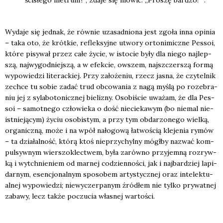
Wyda­je się jed­nak, że rów­nie uza­sad­nio­na jest zgo­ła inna opi­nia
– taka oto, że krót­kie, reflek­syj­ne utwo­ry orto­ni­micz­ne Pes­soi,
któ­re pisy­wał przez całe życie, w isto­cie były dla nie­go naj­lep­
szą, naj­wy­god­niej­szą, a w efek­cie, owszem, naj­szczer­szą for­mą
wypo­wie­dzi lite­rac­kiej. Przy zało­że­niu, rzecz jasna, że czy­tel­nik
zechce tu sobie zadać trud obco­wa­nia z nagą myślą po roze­bra­
niu jej z syla­bo­to­nicz­nej bie­li­zny. Oso­bi­ście uwa­żam, że dla Pes­
soi – samot­ne­go czło­wie­ka o dość nie­cie­ka­wym (bo nie­mal nie­
ist­nie­ją­cym) życiu oso­bi­stym, a przy tym obda­rzo­ne­go wiel­ką,
orga­nicz­ną, może i na wpół nało­go­wą łatwo­ścią kle­je­nia rymów
– ta dzia­łal­ność, któ­rą ktoś nie­przy­chyl­ny mógł­by nazwać kom­
pul­syw­nym wier­szo­klec­twem, była zarów­no przy­jem­ną roz­ryw­
ką i wytchnie­niem od mar­nej codzien­no­ści, jak i naj­bar­dziej lapi­
dar­nym, esen­cjo­nal­nym spo­so­bem arty­stycz­nej oraz inte­lek­tu­
al­nej wypo­wie­dzi; nie­wy­czer­pa­nym źró­dłem nie tyl­ko pry­wat­nej
zaba­wy, lecz tak­że poczu­cia wła­snej war­to­ści.