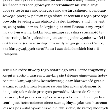
ści. Żaden z trzech głów­nych hete­ro­ni­mów nie zda­je zbyt
dobrze testu na samo­ist­ne­go, samo­wy­star­czal­ne­go, ponad­cza­
so­we­go poetę w peł­nym tego sło­wa zna­cze­niu z tego pro­ste­go
powo­du, że jed­ną z zasad­ni­czych zalet każ­de­go z nich nie jest
to, że są sobą, lecz to, że kry­je się za nimi Pes­soa, a my, czy­tel­
ni­cy, o tym wie­my. Lek­ka, lecz nie­za­prze­czal­na sztucz­ność tej
kon­struk­cji, któ­rej skut­kiem jest zna­mię jed­no­wy­mia­ro­wo­ści i
dok­try­nal­no­ści, prze­świ­tu­je zza medy­ta­cyj­ne­go dzie­ła Caeiro,
zza kla­sy­cy­zu­ją­cych strof Reisa i zza deka­denc­kich histe­rii
Cam­po­sa.
Jeże­li nie­któ­re utwo­ry tego ostat­nie­go oraz licz­ne frag­men­ty
Księ­gi nie­po­ko­ju
cza­sem wymy­ka­ją się takie­mu ujmo­wa­niu hete­
ro­ni­mii i każą wąt­pić w kon­se­kwen­cję oraz kla­row­ność gra­nic
wyzna­czo­nych przez Pes­soę swo­im lite­rac­kim gole­mom, to
dzie­je się tak z dość pro­stych powo­dów. Álva­ro de Cam­pos
nazy­wa­ny był przez swo­je­go stwo­rzy­cie­la „moim bied­nym bra­
tem” i jest hete­ro­ni­mem nie­co szcze­gól­nym, jako ten, któ­re­mu
Pes­soa pozwa­lał bywać bli­sko nie tyle sie­bie, ile raczej mod­nych