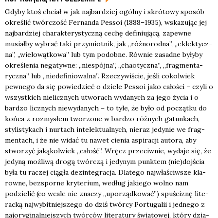
Gdy­by ktoś chciał w jak naj­bar­dziej ogól­ny i skró­to­wy spo­sób
okre­ślić twór­czość Fer­nan­da Pes­soi (1888–1935), wska­zu­jąc jej
naj­bar­dziej cha­rak­te­ry­stycz­ną cechę defi­niu­ją­cą, zapew­ne
musiał­by wybrać taki przy­miot­nik, jak „róż­no­rod­na”, „eklek­tycz­
na”, „wie­lo­wąt­ko­wa” lub tym podob­ne. Rów­nie zasad­ne były­by
okre­śle­nia nega­tyw­ne: „nie­spój­na”, „cha­otycz­na”, „frag­men­ta­
rycz­na” lub „nie­de­fi­nio­wal­na”. Rze­czy­wi­ście, jeśli cokol­wiek
pew­ne­go da się powie­dzieć o dzie­le Pes­soi jako cało­ści – czy­li o
wszyst­kich nie­licz­nych utwo­rach wyda­nych za jego życia i o
bar­dzo licz­nych nie­wy­da­nych – to tyle, że było od począt­ku do
koń­ca z roz­my­słem two­rzo­ne w bar­dzo róż­nych gatun­kach,
sty­li­sty­kach i nur­tach inte­lek­tu­al­nych, nie­raz jedy­nie we frag­
men­tach, i że nie widać tu nawet cie­nia aspi­ra­cji auto­ra, aby
stwo­rzyć jaką­kol­wiek „całość”. Wręcz prze­ciw­nie, wyda­je się, że
jedy­ną moż­li­wą dro­gą twór­czą i jedy­nym punk­tem (nie)dojścia
była tu raczej cią­gła dez­in­te­gra­cja. Dla­te­go naj­wła­ściw­sze kla­
row­ne, bez­spor­ne kry­te­rium, według jakie­go wol­no nam
podzie­lić (co wca­le nie zna­czy „upo­rząd­ko­wać”) spu­ści­znę lite­
rac­ką naj­wy­bit­niej­sze­go do dziś twór­cy Por­tu­ga­lii i jed­ne­go z
naj­ory­gi­nal­niej­szych twór­ców lite­ra­tu­ry świa­to­wej, któ­ry dzia­