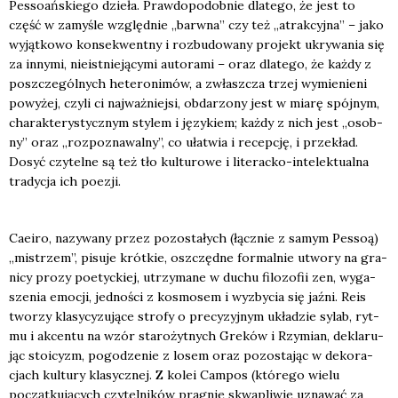
Pes­so­ań­skie­go dzie­ła. Praw­do­po­dob­nie dla­te­go, że jest to
część w zamy­śle względ­nie „barw­na” czy też „atrak­cyj­na” – jako
wyjąt­ko­wo kon­se­kwent­ny i roz­bu­do­wa­ny pro­jekt ukry­wa­nia się
za inny­mi, nie­ist­nie­ją­cy­mi auto­ra­mi – oraz dla­te­go, że każ­dy z
poszcze­gól­nych hete­ro­ni­mów, a zwłasz­cza trzej wymie­nie­ni
powy­żej, czy­li ci naj­waż­niej­si, obda­rzo­ny jest w mia­rę spój­nym,
cha­rak­te­ry­stycz­nym sty­lem i języ­kiem; każ­dy z nich jest „osob­
ny” oraz „roz­po­zna­wal­ny”, co uła­twia i recep­cję, i prze­kład.
Dosyć czy­tel­ne są też tło kul­tu­ro­we i lite­rac­ko-inte­lek­tu­al­na
tra­dy­cja ich poezji.
Caeiro, nazy­wa­ny przez pozo­sta­łych (łącz­nie z samym Pes­soą)
„mistrzem”, pisu­je krót­kie, oszczęd­ne for­mal­nie utwo­ry na gra­
ni­cy pro­zy poetyc­kiej, utrzy­ma­ne w duchu filo­zo­fii zen, wyga­
sze­nia emo­cji, jed­no­ści z kosmo­sem i wyzby­cia się jaź­ni. Reis
two­rzy kla­sy­cy­zu­ją­ce stro­fy o pre­cy­zyj­nym ukła­dzie sylab, ryt­
mu i akcen­tu na wzór sta­ro­żyt­nych Gre­ków i Rzy­mian, dekla­ru­
jąc sto­icyzm, pogo­dze­nie z losem oraz pozo­sta­jąc w deko­ra­
cjach kul­tu­ry kla­sycz­nej. Z kolei Cam­pos (któ­re­go wie­lu
począt­ku­ją­cych czy­tel­ni­ków pra­gnie skwa­pli­wie uzna­wać za