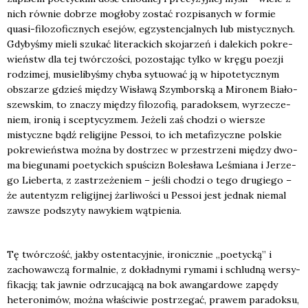
nich rów­nie dobrze mogło­by zostać roz­pi­sa­nych w for­mie
quasi-filo­zo­ficz­nych ese­jów, egzy­sten­cjal­nych lub mistycz­nych.
Gdy­by­śmy mie­li szu­kać lite­rac­kich sko­ja­rzeń i dale­kich pokre­
wieństw dla tej twór­czo­ści, pozo­sta­jąc tyl­ko w krę­gu poezji
rodzi­mej, musie­li­by­śmy chy­ba sytu­ować ją w hipo­te­tycz­nym
obsza­rze gdzieś mię­dzy Wisła­wą Szym­bor­ską a Miro­nem Bia­ło­
szew­skim, to zna­czy mię­dzy filo­zo­fią, para­dok­sem, wyrze­cze­
niem, iro­nią i scep­ty­cy­zmem. Jeże­li zaś cho­dzi o wier­sze
mistycz­ne bądź reli­gij­ne Pes­soi, to ich meta­fi­zycz­ne pol­skie
pokre­wień­stwa moż­na by dostrzec w prze­strze­ni mię­dzy dwo­
ma bie­gu­na­mi poetyc­kich spu­ścizn Bole­sła­wa Leśmia­na i Jerze­
go Lie­ber­ta, z zastrze­że­niem – jeśli cho­dzi o tego dru­gie­go –
że auten­tyzm reli­gij­nej żar­li­wo­ści u Pes­soi jest jed­nak nie­mal
zawsze pod­szy­ty nawy­kiem wąt­pie­nia.
Tę twór­czość, jak­by osten­ta­cyj­nie, iro­nicz­nie „poetyc­ką” i
zacho­waw­czą for­mal­nie, z dokład­ny­mi ryma­mi i schlud­ną wer­sy­
fi­ka­cją; tak jaw­nie odrzu­ca­ją­cą na bok awan­gar­do­we zapę­dy
hete­ro­ni­mów, moż­na wła­ści­wie postrze­gać, pra­wem para­dok­su,