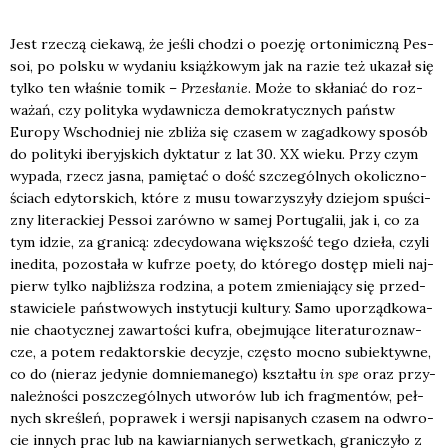
Jest rze­czą cie­ka­wą, że jeśli cho­dzi o poezję orto­ni­micz­ną Pes­
soi, po pol­sku w wyda­niu książ­ko­wym jak na razie też uka­zał się
tyl­ko ten wła­śnie tomik –
Prze­sła­nie
. Może to skła­niać do roz­
wa­żań, czy poli­ty­ka wydaw­ni­cza demo­kra­tycz­nych państw
Euro­py Wschod­niej nie zbli­ża się cza­sem w zagad­ko­wy spo­sób
do poli­ty­ki ibe­ryj­skich dyk­ta­tur z lat 30. XX wie­ku. Przy czym
wypa­da, rzecz jasna, pamię­tać o dość szcze­gól­nych oko­licz­no­
ściach edy­tor­skich, któ­re z musu towa­rzy­szy­ły dzie­jom spu­ści­
zny lite­rac­kiej Pes­soi zarów­no w samej Por­tu­ga­lii, jak i, co za
tym idzie, za gra­ni­cą: zde­cy­do­wa­na więk­szość tego dzie­ła, czy­li
ine­di­ta, pozo­sta­ła w kufrze poety, do któ­re­go dostęp mie­li naj­
pierw tyl­ko naj­bliż­sza rodzi­na, a potem zmie­nia­ją­cy się przed­
sta­wi­cie­le pań­stwo­wych insty­tu­cji kul­tu­ry. Samo upo­rząd­ko­wa­
nie cha­otycz­nej zawar­to­ści kufra, obej­mu­ją­ce lite­ra­tu­ro­znaw­
cze, a potem redak­tor­skie decy­zje, czę­sto moc­no subiek­tyw­ne,
co do (nie­raz jedy­nie domnie­ma­ne­go) kształ­tu
in spe
oraz przy­
na­leż­no­ści poszcze­gól­nych utwo­rów lub ich frag­men­tów, peł­
nych skre­śleń, popra­wek i wer­sji napi­sa­nych cza­sem na odwro­
cie innych prac lub na kawiar­nia­nych ser­wet­kach, gra­ni­czy­ło z