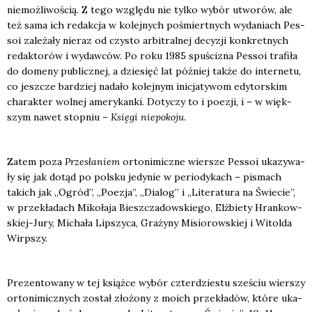
nie­moż­li­wo­ścią. Z tego wzglę­du nie tyl­ko wybór utwo­rów, ale
też sama ich redak­cja w kolej­nych pośmiert­nych wyda­niach Pes­
soi zale­ża­ły nie­raz od czy­sto arbi­tral­nej decy­zji kon­kret­nych
redak­to­rów i wydaw­ców. Po roku 1985 spu­ści­zna Pes­soi tra­fi­ła
do dome­ny publicz­nej, a dzie­sięć lat póź­niej tak­że do inter­ne­tu,
co jesz­cze bar­dziej nada­ło kolej­nym ini­cja­ty­wom edy­tor­skim
cha­rak­ter wol­nej ame­ry­kan­ki. Doty­czy to i poezji, i – w więk­
szym nawet stop­niu –
Księ­gi nie­po­ko­ju
.
Zatem poza
Prze­sła­niem
orto­ni­micz­ne wier­sze Pes­soi uka­zy­wa­
ły się jak dotąd po pol­sku jedy­nie w perio­dy­kach – pismach
takich jak „Ogród”, „Poezja”, „Dia­log” i „Lite­ra­tu­ra na Świe­cie”,
w prze­kła­dach Miko­ła­ja Biesz­cza­dow­skie­go, Elż­bie­ty Hran­kow­
skiej-Jury, Micha­ła Lip­szy­ca, Gra­ży­ny Misio­row­skiej i Witol­da
Wirp­szy.
Pre­zen­to­wa­ny w tej książ­ce wybór czter­dzie­stu sze­ściu wier­szy
orto­ni­micz­nych został zło­żo­ny z moich prze­kła­dów, któ­re uka­