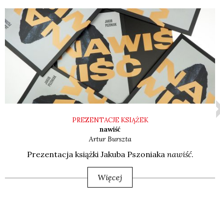
PREZENTACJE KSIĄŻEK
nawiść
Artur
Burszta
Pre­zen­ta­cja książ­ki Jaku­ba Pszo­nia­ka
nawiść
.
Więcej