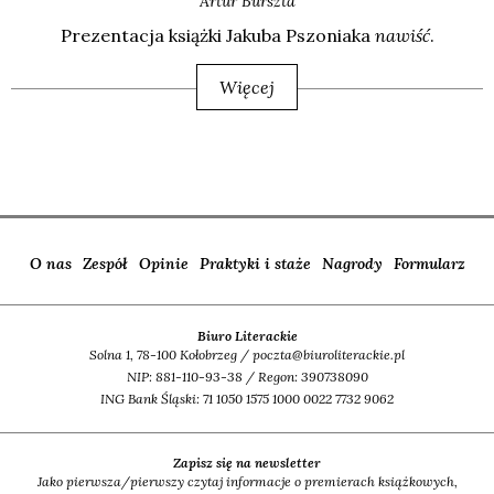
Artur
Burszta
Pre­zen­ta­cja książ­ki Jaku­ba Pszo­nia­ka
nawiść
.
Więcej
O nas
Zespół
Opinie
Praktyki i staże
Nagrody
Formularz
Biuro Literackie
Solna 1, 78-100 Kołobrzeg / poczta@biuroliterackie.pl
NIP: 881-110-93-38 / Regon: 390738090
ING Bank Śląski: 71 1050 1575 1000 0022 7732 9062
Zapisz się na newsletter
Jako pierwsza/pierwszy czytaj informacje o premierach książkowych,