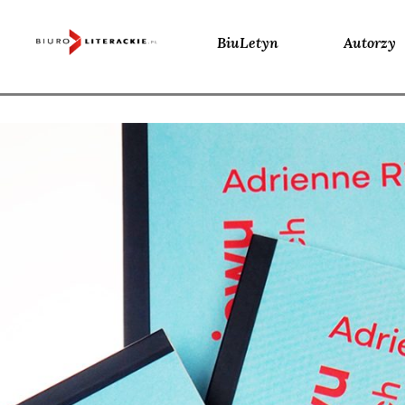
BiuLetyn
Autorzy
Skip
to
content