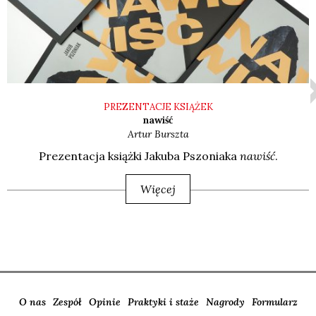
PREZENTACJE KSIĄŻEK
nawiść
Artur
Burszta
Pre­zen­ta­cja książ­ki Jaku­ba Pszo­nia­ka
nawiść
.
Więcej
O nas
Zespół
Opinie
Praktyki i staże
Nagrody
Formularz