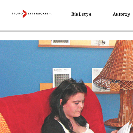
BiuLetyn
Autorzy
Skip
to
content