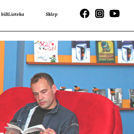
biBLioteka
Sklep