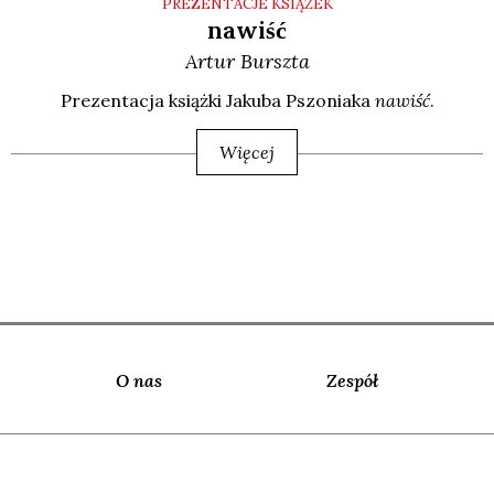
PREZENTACJE KSIĄŻEK
nawiść
Artur
Burszta
Pre­zen­ta­cja książ­ki Jaku­ba Pszo­nia­ka
nawiść
.
Więcej
O nas
Zespół