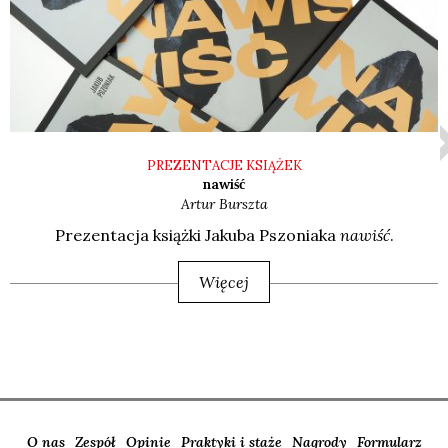
PREZENTACJE KSIĄŻEK
nawiść
Artur
Burszta
Pre­zen­ta­cja książ­ki Jaku­ba Pszo­nia­ka
nawiść
.
Więcej
O nas
Zespół
Opinie
Praktyki i staże
Nagrody
Formularz