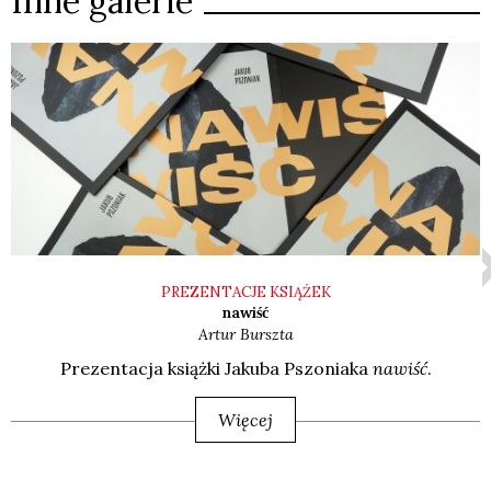
Inne galerie
PREZENTACJE KSIĄŻEK
nawiść
Artur
Burszta
Pre­zen­ta­cja książ­ki Jaku­ba Pszo­nia­ka
nawiść
.
Więcej