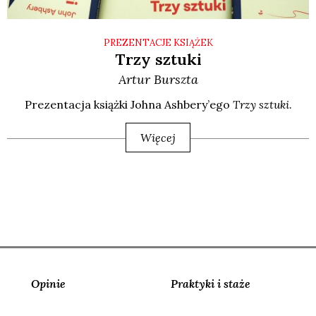
PREZENTACJE KSIĄŻEK
Trzy sztuki
Artur
Burszta
Pre­zen­ta­cja książ­ki Joh­na Ash­be­ry­’e­go
Trzy sztu­ki
.
Więcej
Opinie
Praktyki i staże