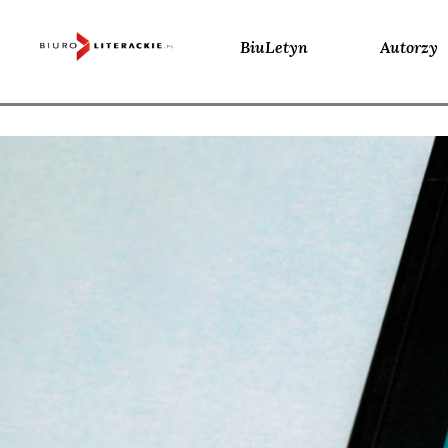
BiuLetyn
Autorzy
Skip
to
content