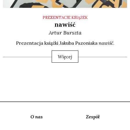
PREZENTACJE KSIĄŻEK
nawiść
Artur
Burszta
Pre­zen­ta­cja książ­ki Jaku­ba Pszo­nia­ka
nawiść
.
Więcej
O nas
Zespół