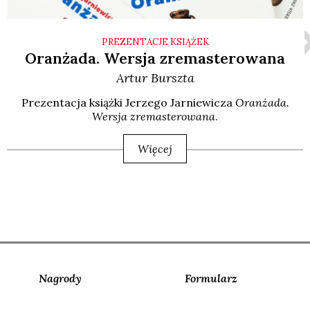
PREZENTACJE KSIĄŻEK
Oranżada. Wersja zremasterowana
Artur
Burszta
Pre­zen­ta­cja książ­ki Jerze­go Jar­nie­wi­cza
Oran­ża­da.
Wer­sja zre­ma­ste­ro­wa­na
.
Więcej
Nagrody
Formularz