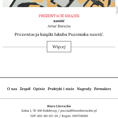
PREZENTACJE KSIĄŻEK
nawiść
Artur
Burszta
Pre­zen­ta­cja książ­ki Jaku­ba Pszo­nia­ka
nawiść
.
Więcej
O nas
Zespół
Opinie
Praktyki i staże
Nagrody
Formularz
Biuro Literackie
Solna 1, 78-100 Kołobrzeg / poczta@biuroliterackie.pl
NIP: 881-110-93-38 / Regon: 390738090