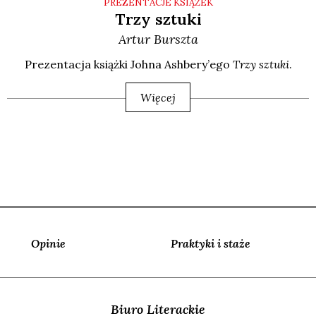
PREZENTACJE KSIĄŻEK
Trzy sztuki
Artur
Burszta
Pre­zen­ta­cja książ­ki Joh­na Ash­be­ry­’e­go
Trzy sztu­ki
.
Więcej
Opinie
Praktyki i staże
Biuro Literackie