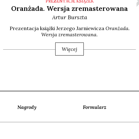
PREZENTACJE KSIĄŻEK
Oranżada. Wersja zremasterowana
Artur
Burszta
Pre­zen­ta­cja książ­ki Jerze­go Jar­nie­wi­cza
Oran­ża­da.
Wer­sja zre­ma­ste­ro­wa­na
.
Więcej
Nagrody
Formularz