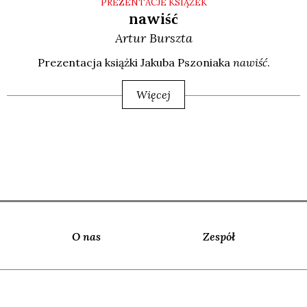
PREZENTACJE KSIĄŻEK
nawiść
Artur
Burszta
Pre­zen­ta­cja książ­ki Jaku­ba Pszo­nia­ka
nawiść
.
Więcej
O nas
Zespół