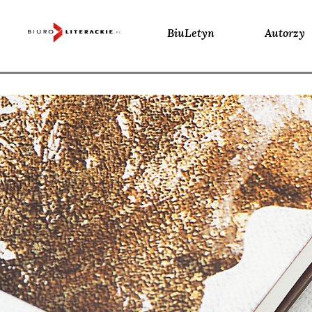
BiuLetyn
Autorzy
Skip
to
content