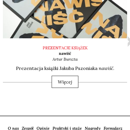
PREZENTACJE KSIĄŻEK
nawiść
Artur
Burszta
Pre­zen­ta­cja książ­ki Jaku­ba Pszo­nia­ka
nawiść
.
Więcej
O nas
Zespół
Opinie
Praktyki i staże
Nagrody
Formularz