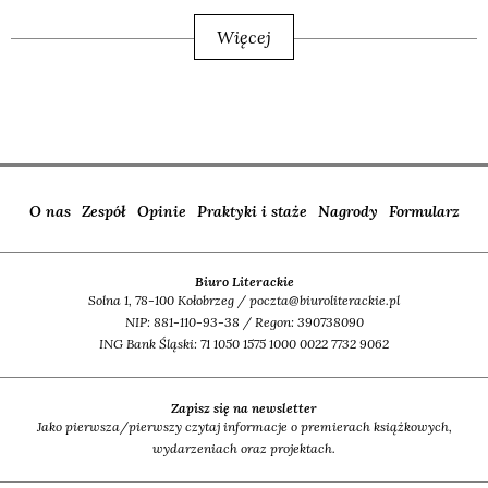
Więcej
O nas
Zespół
Opinie
Praktyki i staże
Nagrody
Formularz
Biuro Literackie
Solna 1, 78-100 Kołobrzeg / poczta@biuroliterackie.pl
NIP: 881-110-93-38 / Regon: 390738090
ING Bank Śląski: 71 1050 1575 1000 0022 7732 9062
Zapisz się na newsletter
Jako pierwsza/pierwszy czytaj informacje o premierach książkowych,
wydarzeniach oraz projektach.