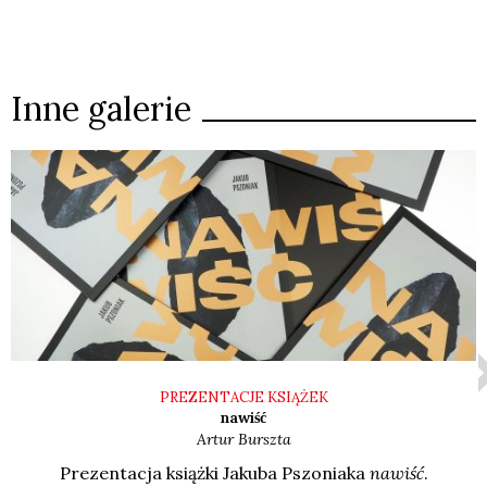
Inne galerie
PREZENTACJE KSIĄŻEK
nawiść
Artur
Burszta
Pre­zen­ta­cja książ­ki Jaku­ba Pszo­nia­ka
nawiść
.