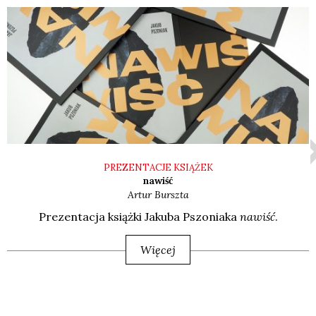
PREZENTACJE KSIĄŻEK
nawiść
Artur
Burszta
Pre­zen­ta­cja książ­ki Jaku­ba Pszo­nia­ka
nawiść
.
Więcej