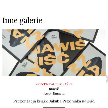
Inne galerie
PREZENTACJE KSIĄŻEK
nawiść
Artur
Burszta
Pre­zen­ta­cja książ­ki Jaku­ba Pszo­nia­ka
nawiść
.