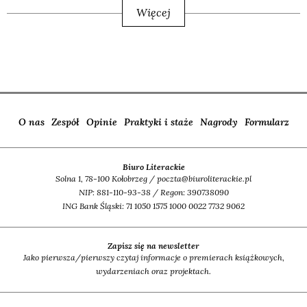
Więcej
O nas
Zespół
Opinie
Praktyki i staże
Nagrody
Formularz
Biuro Literackie
Solna 1, 78-100 Kołobrzeg / poczta@biuroliterackie.pl
NIP: 881-110-93-38 / Regon: 390738090
ING Bank Śląski: 71 1050 1575 1000 0022 7732 9062
Zapisz się na newsletter
Jako pierwsza/pierwszy czytaj informacje o premierach książkowych,
wydarzeniach oraz projektach.