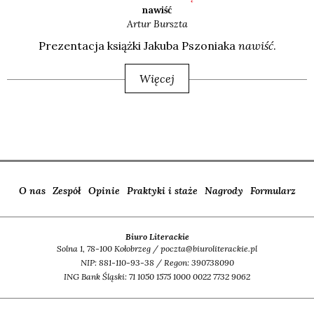
nawiść
Artur
Burszta
Pre­zen­ta­cja książ­ki Jaku­ba Pszo­nia­ka
nawiść
.
Więcej
O nas
Zespół
Opinie
Praktyki i staże
Nagrody
Formularz
Biuro Literackie
Solna 1, 78-100 Kołobrzeg / poczta@biuroliterackie.pl
NIP: 881-110-93-38 / Regon: 390738090
ING Bank Śląski: 71 1050 1575 1000 0022 7732 9062