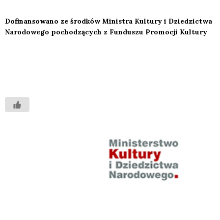
Dofi­nan­so­wa­no ze środ­ków Mini­stra Kul­tu­ry i Dzie­dzic­twa
Naro­do­we­go pocho­dzą­cych z Fun­du­szu Pro­mo­cji Kul­tu­ry