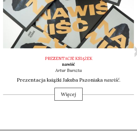
PREZENTACJE KSIĄŻEK
nawiść
Artur
Burszta
Pre­zen­ta­cja książ­ki Jaku­ba Pszo­nia­ka
nawiść
.
Więcej