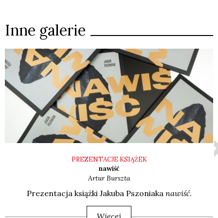
Inne galerie
PREZENTACJE KSIĄŻEK
nawiść
Artur
Burszta
Pre­zen­ta­cja książ­ki Jaku­ba Pszo­nia­ka
nawiść
.
Więcej