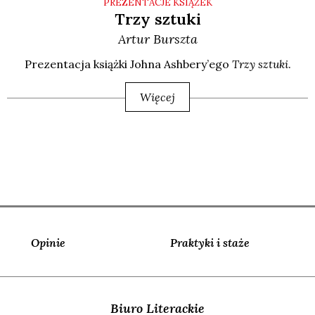
PREZENTACJE KSIĄŻEK
Trzy sztuki
Artur
Burszta
Pre­zen­ta­cja książ­ki Joh­na Ash­be­ry­’e­go
Trzy sztu­ki
.
Więcej
Opinie
Praktyki i staże
Biuro Literackie