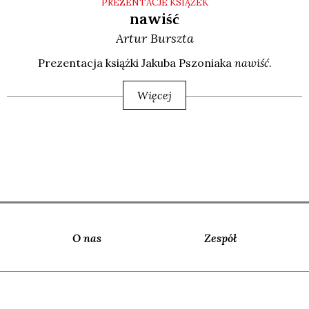
PREZENTACJE KSIĄŻEK
nawiść
Artur
Burszta
Pre­zen­ta­cja książ­ki Jaku­ba Pszo­nia­ka
nawiść
.
Więcej
O nas
Zespół