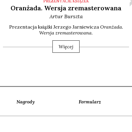
PREZENTACJE KSIĄŻEK
Oranżada. Wersja zremasterowana
Artur
Burszta
Pre­zen­ta­cja książ­ki Jerze­go Jar­nie­wi­cza
Oran­ża­da.
Wer­sja zre­ma­ste­ro­wa­na
.
Więcej
Nagrody
Formularz