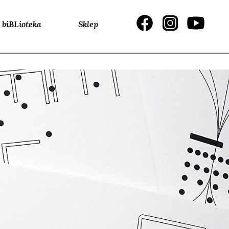
biBLioteka
Sklep