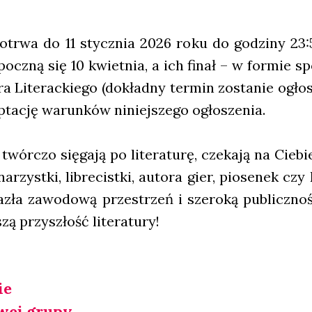
potrwa do 11 stycz­nia 2026 roku do godzi­ny 23:
z­pocz­ną się 10 kwiet­nia, a ich finał – w for­mie
ra Lite­rac­kie­go (dokład­ny ter­min zosta­nie ogło­
ta­cję warun­ków niniej­sze­go ogło­sze­nia.
 twór­czo się­ga­ją po lite­ra­tu­rę, cze­ka­ją na Cie­
rzyst­ki, libre­cist­ki, auto­ra gier, pio­se­nek c
la­zła zawo­do­wą prze­strzeń i sze­ro­ką publicz­
ą przy­szłość lite­ra­tu­ry!
ie
wej gru­py