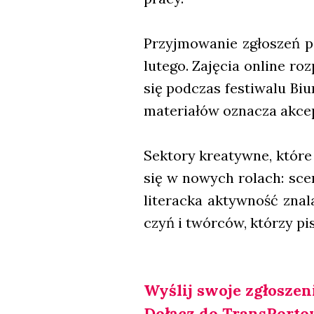
Przyj­mo­wa­nie zgło­szeń 
lute­go. Zaję­cia onli­ne ro
się pod­czas festi­wa­lu Biu­
mate­ria­łów ozna­cza akcep­
Sek­to­ry kre­atyw­ne, któ­re
się w nowych rolach: sce­na­
lite­rac­ka aktyw­ność zna­
czyń i twór­ców, któ­rzy pisz
Wyślij swo­je zgło­sze­n
Dołącz do Trans­Por­to­