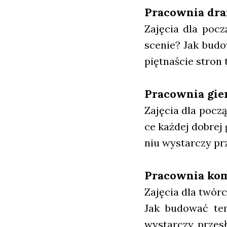
Pra­cow­nia dra
Zaję­cia dla począ
sce­nie? Jak budo­
pięt­na­ście stron 
Pra­cow­nia gie
Zaję­cia dla począt
ce każ­dej dobrej g
niu wystar­czy prze
Pra­cow­nia kom
Zaję­cia dla twór­
Jak budo­wać tem­
wystar­czy prze­sł