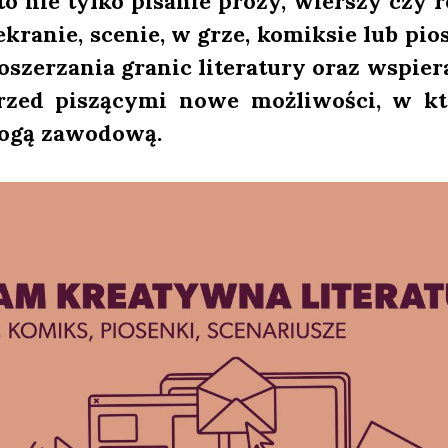
 to nie tyl­ko pisa­nie pro­zy, wier­szy czy r
kra­nie, sce­nie, w grze, komik­sie lub pio­s
osze­rza­nia gra­nic lite­ra­tu­ry oraz wspie­r
rzed piszą­cy­mi nowe moż­li­wo­ści, w kt
­gą zawo­do­wą.