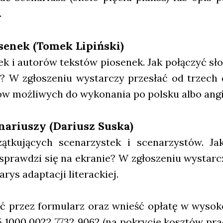
.
­se­nek (Tomek Lipiń­ski)
rek i auto­rów tek­stów pio­se­nek. Jak połą­czyć sł
o? W zgło­sze­niu wystar­czy prze­słać od trzech d
ów moż­li­wych do wyko­na­nia po pol­sku albo angi
­na­riu­szy (Dariusz Suska)
t­ku­ją­cych sce­na­rzy­stek i sce­na­rzy­stów. Ja
praw­dzi się na ekra­nie? W zgło­sze­niu wystar­cz
arys adap­ta­cji lite­rac­kiej.
łać przez for­mu­larz oraz wnieść opła­tę w wyso­ko
575 1000 0022 7732 9062 (na pokry­cie kosz­tów pra