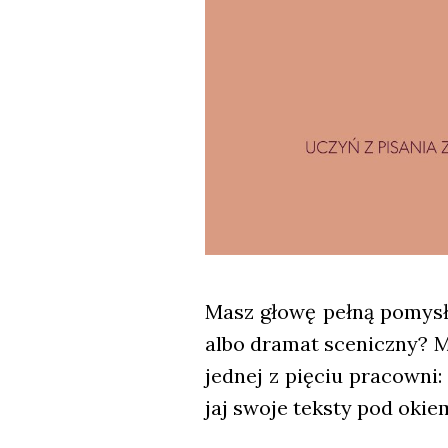
Masz gło­wę peł­ną pomy­słó
albo dra­mat sce­nicz­ny? Ma
jed­nej z pię­ciu pra­cow­ni:
jaj swo­je tek­sty pod okie