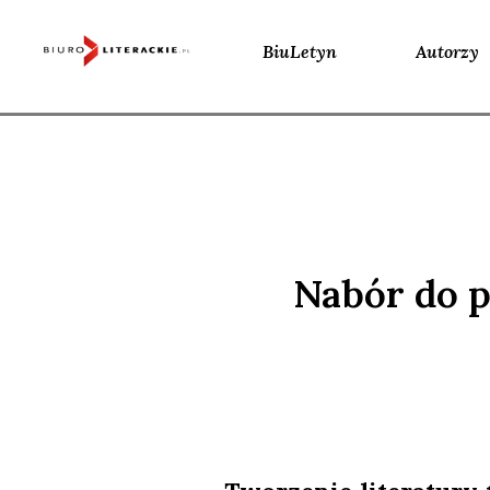
BiuLetyn
Autorzy
Skip
to
content
Nabór do p