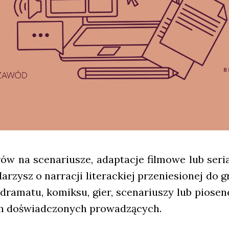
w na sce­na­riu­sze, adap­ta­cje fil­mo­we lub seria
rzysz o nar­ra­cji lite­rac­kiej prze­nie­sio­nej d
 dra­ma­tu, komik­su, gier, sce­na­riu­szy lub pio­se­ne
m doświad­czo­nych pro­wa­dzą­cych.