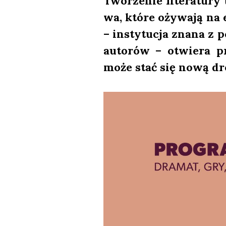
Two­rze­nie lite­ra­tu­ry
wa, któ­re oży­wa­ją na e
– insty­tu­cja zna­na z p
auto­rów – otwie­ra p
może stać się nową dro