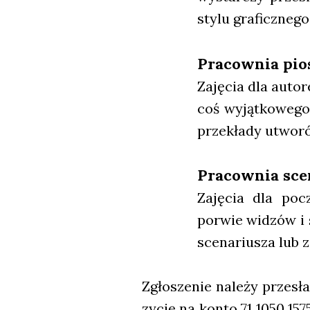
sty­lu gra­ficz­ne­go
Pra­cow­nia pio
Zaję­cia dla auto­
coś wyjąt­ko­we­g
prze­kła­dy utwo­r
Pra­cow­nia sce
Zaję­cia dla począ
porwie widzów i s
sce­na­riu­sza lub z
Zgło­sze­nie nale­ży prze­s
zy­cję na kon­to 71 1050 1