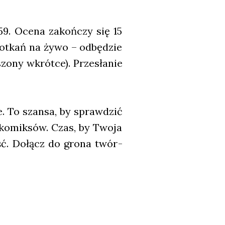
59. Oce­na zakoń­czy się 15
 spo­tkań na żywo – odbę­dzie
szo­ny wkrót­ce). Prze­sła­nie
bie. To szan­sa, by spraw­dzić
zy komik­sów. Czas, by Two­ja
ność. Dołącz do gro­na twór­