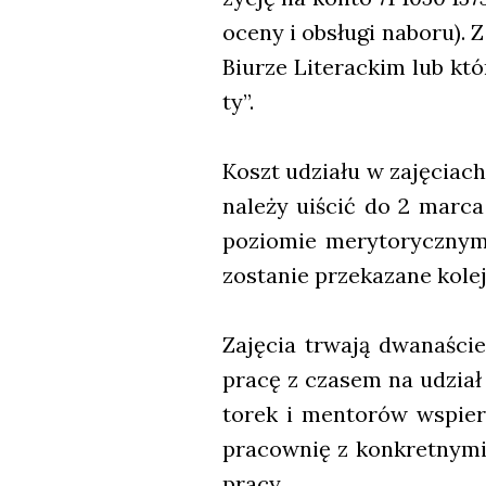
oce­ny i obsłu­gi nabo­ru). Z
Biu­rze Lite­rac­kim lub któ
ty”.
Koszt udzia­łu w zaję­ciach 
nale­ży uiścić do 2 mar­ca 
pozio­mie mery­to­rycz­nym 
zosta­nie prze­ka­za­ne kolej
Zaję­cia trwa­ją dwa­na­ści
pra­cę z cza­sem na udział
to­rek i men­to­rów wspie­ra
pra­cow­nię z kon­kret­ny­mi
pra­cy.