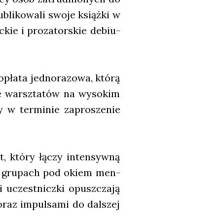
bli­ko­wa­li swo­je książ­ki w
­kie i pro­za­tor­skie debiu­
ła­ta jed­no­ra­zo­wa, któ­rą
cję warsz­ta­tów na wyso­kim
y w ter­mi­nie zapro­sze­nie
t, któ­ry łączy inten­syw­ną
ych gru­pach pod okiem men­
i uczest­nicz­ki opusz­cza­ją
 oraz impul­sa­mi do dal­szej