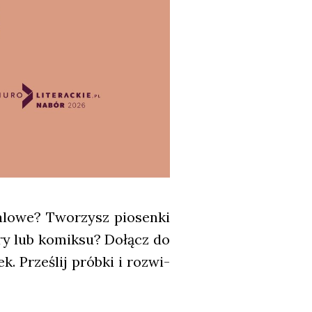
­lo­we? Two­rzysz pio­sen­ki
o gry lub komik­su? Dołącz do
k. Prze­ślij prób­ki i roz­wi­