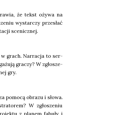
spra­wia, że tekst oży­wa na
sze­niu wystar­czy prze­słać
­cji sce­nicz­nej.
ji w grach. Nar­ra­cja to ser­
ga­żu­ją gra­czy? W zgło­sze­
nej gry.
za pomo­cą obra­zu i sło­wa.
tra­to­rem? W zgło­sze­niu
o­jek­tu z pla­nem fabu­ły i