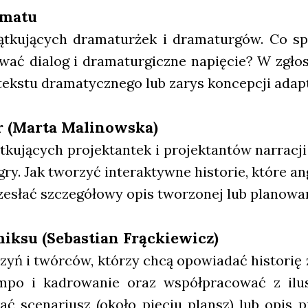
­ma­tu
t­ku­ją­cych dra­ma­tur­żek i dra­ma­tur­gów. Co 
wać dia­log i dra­ma­tur­gicz­ne napię­cie? W zgło­
tek­stu dra­ma­tycz­ne­go lub zarys kon­cep­cji adap­ta
r (Mar­ta Mali­now­ska)
­ku­ją­cych pro­jek­tan­tek i pro­jek­tan­tów nar­ra­c
ry. Jak two­rzyć inte­rak­tyw­ne histo­rie, któ­re an
­słać szcze­gó­ło­wy opis two­rzo­nej lub pla­no­wa­
ik­su (Seba­stian Frąc­kie­wicz)
czyń i twór­ców, któ­rzy chcą opo­wia­dać histo­rię 
po i kadro­wa­nie oraz współ­pra­co­wać z ilu­s
ać sce­na­riusz (oko­ło pię­ciu plansz) lub opis pr