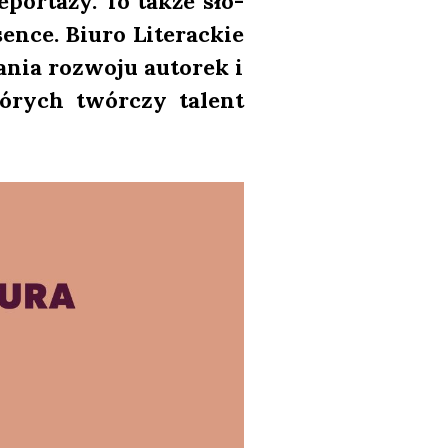
epor­ta­ży. To tak­że sło­
en­ce. Biu­ro Lite­rac­kie
a­nia roz­wo­ju auto­rek i
ó­rych twór­czy talent