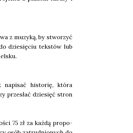
o­wa z muzy­ką, by stwo­rzyć
o dzie­się­ciu tek­stów lub
el­sku.
k napi­sać histo­rię, któ­ra
y prze­słać dzie­sięć stron
­ści 75 zł za każ­dą pro­po­
­cy osób zatrud­nio­nych do