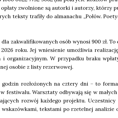
 opła­ty zwol­nio­ne są autor­ki i auto­rzy, któ­rzy pu
­rych tek­sty tra­fi­ły do alma­na­chu „Połów. Poetyc
dla zakwa­li­fi­ko­wa­nych osób wyno­si 900 zł. To op
2026 roku. Jej wnie­sie­nie umoż­li­wia reali­za­
i orga­ni­za­cyj­nym. W przy­pad­ku bra­ku wpła­t
­nej oso­bie z listy rezer­wo­wej.
e godzin roz­ło­żo­nych na czte­ry dni – to for­ma
 w festi­wa­lu. Warsz­ta­ty odby­wa­ją się w mał
­ją­cych roz­wój każ­de­go pro­jek­tu. Uczest­ni­cy 
 wska­zów­ka­mi, tek­sta­mi po rze­tel­nej ana­li­zie