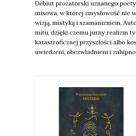
Debiut pro­za­tor­ski uzna­ne­go poety
mi­so­wa, w któ­rej zmy­sło­wość nie 
wizją, misty­ką i sza­ma­ni­zmem. Aut
mitu, dzię­ki cze­mu jur­ny realizm ty
kata­stro­ficz­nej przy­szło­ści albo k
uwie­dze­ni, obez­wład­nie­ni i zahip­no­