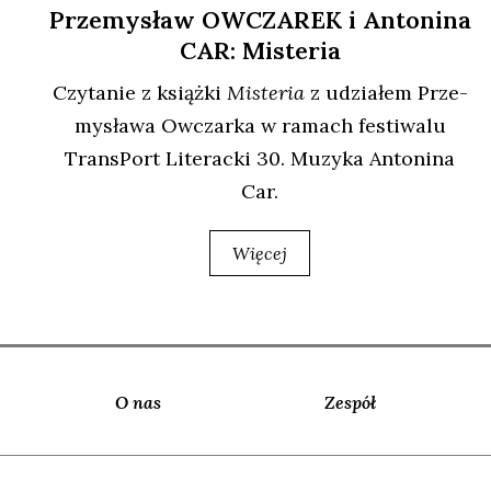
Przemysław OWCZAREK i Antonina
CAR: Misteria
Czy­ta­nie z książ­ki
Miste­ria
z udzia­łem Prze­
my­sła­wa Owczar­ka w ramach festi­wa­lu
Trans­Port Lite­rac­ki 30. Muzy­ka Anto­ni­na
Car.
Więcej
O nas
Zespół