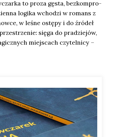
Owczar­ka to pro­za gęsta, bez­kom­pro­
dzien­na logi­ka wcho­dzi w romans z
ow­ce, w leśne ostę­py i do źró­deł
ze­strze­nie: się­ga do pra­dzie­jów,
agicz­nych miej­scach czy­tel­ni­cy –