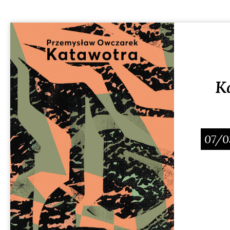
K
07/0