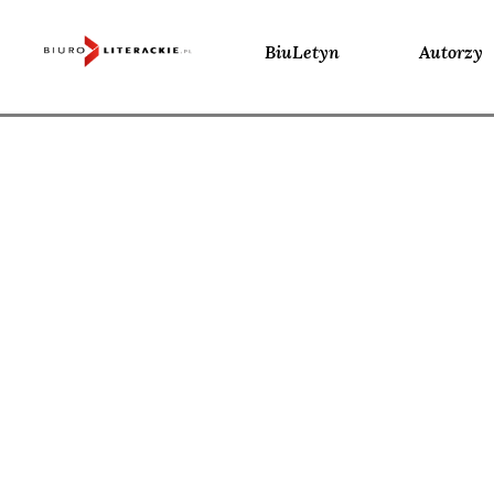
BiuLetyn
Autorzy
Skip
to
content