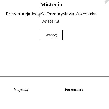
Misteria
Pre­zen­ta­cja książ­ki Prze­my­sła­wa Owczar­ka
Miste­ria
.
Więcej
Nagrody
Formularz