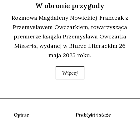
W obronie przygody
Roz­mo­wa Mag­da­le­ny Nowic­kiej-Fran­czak z
Prze­my­sła­wem Owczar­kiem, towa­rzy­szą­ca
pre­mie­rze książ­ki Prze­my­sła­wa Owczar­ka
Miste­ria
, wyda­nej w Biu­rze Lite­rac­kim 26
maja 2025 roku.
Więcej
Opinie
Praktyki i staże