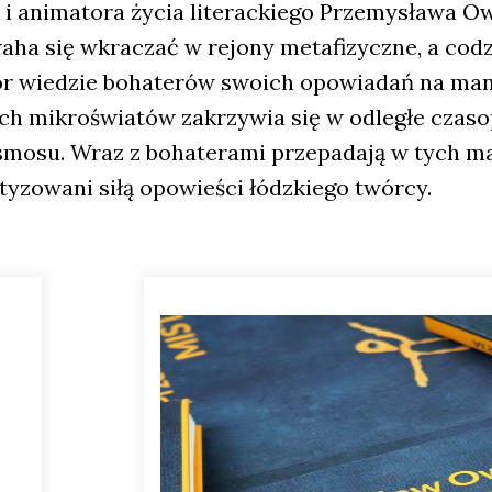
 i ani­ma­to­ra życia lite­rac­kie­go Prze­my­sła­wa 
waha się wkra­czać w rejo­ny meta­fi­zycz­ne, a co
or wie­dzie boha­te­rów swo­ich opo­wia­dań na man
ch mikro­świa­tów zakrzy­wia się w odle­głe cza­so­pr
osmo­su. Wraz z boha­te­ra­mi prze­pa­da­ją w tych m
ty­zo­wa­ni siłą opo­wie­ści łódz­kie­go twór­cy.