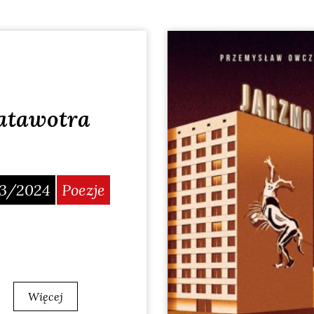
atawotra
3/2024
Poezje
Więcej