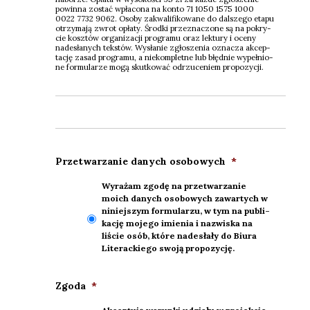
powin­na zostać wpła­co­na na kon­to 71 1050 1575 1000
0022 7732 9062. Oso­by zakwa­li­fi­ko­wa­ne do dal­sze­go eta­pu
otrzy­ma­ją zwrot opła­ty. Środ­ki prze­zna­czo­ne są na pokry­
cie kosz­tów orga­ni­za­cji pro­gra­mu oraz lek­tu­ry i oce­ny
nade­sła­nych tek­stów. Wysła­nie zgło­sze­nia ozna­cza akcep­
ta­cję zasad pro­gra­mu, a nie­kom­plet­ne lub błęd­nie wypeł­nio­
ne for­mu­la­rze mogą skut­ko­wać odrzu­ce­niem pro­po­zy­cji.
Prze­twa­rza­nie danych oso­bo­wych
*
Wyra­żam zgo­dę na prze­twa­rza­nie
moich danych oso­bo­wych zawar­tych w
niniej­szym for­mu­la­rzu, w tym na publi­
ka­cję moje­go imie­nia i nazwi­ska na
liście osób, któ­re nade­sła­ły do Biu­ra
Lite­rac­kie­go swo­ją pro­po­zy­cję.
Zgo­da
*