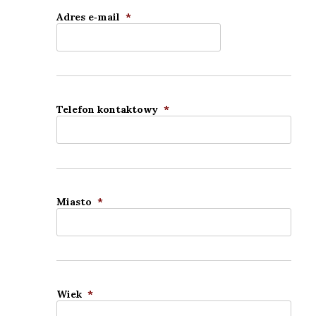
Adres e‑mail
*
Tele­fon kon­tak­to­wy
*
Mia­sto
*
Wiek
*