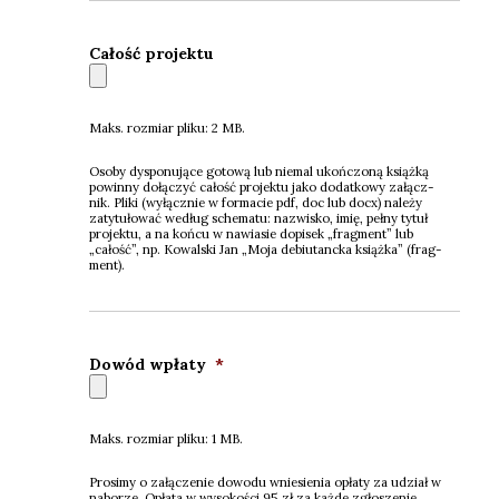
Całość pro­jek­tu
Maks. roz­miar pli­ku: 2 MB.
Oso­by dys­po­nu­ją­ce goto­wą lub nie­mal ukoń­czo­ną książ­ką
powin­ny dołą­czyć całość pro­jek­tu jako dodat­ko­wy załącz­
nik. Pli­ki (wyłącz­nie w for­ma­cie pdf, doc lub docx) nale­ży
zaty­tu­ło­wać według sche­ma­tu: nazwi­sko, imię, peł­ny tytuł
pro­jek­tu, a na koń­cu w nawia­sie dopi­sek „frag­ment” lub
„całość”, np. Kowal­ski Jan „Moja debiu­tanc­ka książ­ka” (frag­
ment).
Dowód wpła­ty
*
Maks. roz­miar pli­ku: 1 MB.
Pro­si­my o załą­cze­nie dowo­du wnie­sie­nia opła­ty za udział w
nabo­rze. Opła­ta w wyso­ko­ści 95 zł za każ­de zgło­sze­nie