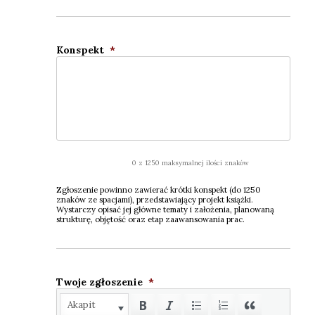
Kon­spekt
*
0 z 1250 maksymalnej ilości znaków
Zgło­sze­nie powin­no zawie­rać krót­ki kon­spekt (do 1250
zna­ków ze spa­cja­mi), przed­sta­wia­ją­cy pro­jekt książ­ki.
Wystar­czy opi­sać jej głów­ne tema­ty i zało­że­nia, pla­no­wa­ną
struk­tu­rę, obję­tość oraz etap zaawan­so­wa­nia prac.
Two­je zgło­sze­nie
*
Akapit