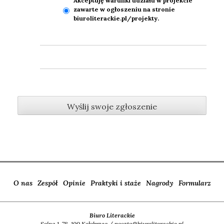
Akcep­tu­ję warun­ki udzia­łu w pro­jek­cie
zawar­te w ogło­sze­niu na stro­nie
biuroliterackie.pl/projekty.
O nas
Zespół
Opinie
Praktyki i staże
Nagrody
Formularz
Biuro Literackie
Solna 1, 78-100 Kołobrzeg / poczta@biuroliterackie.pl