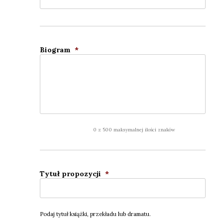
Bio­gram
*
0 z 500 maksymalnej ilości znaków
Tytuł pro­po­zy­cji
*
Podaj tytuł książ­ki, prze­kła­du lub dra­ma­tu.