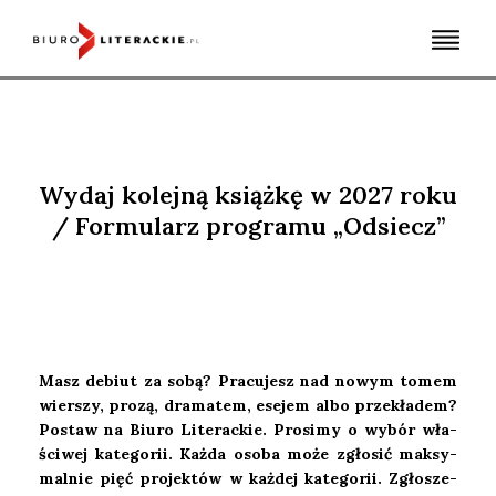
Skip
to
content
Wydaj kolejną książkę w 2027 roku
/ Formularz programu „Odsiecz”
Masz debiut za sobą? Pra­cu­jesz nad nowym tomem
wier­szy, pro­zą, dra­ma­tem, ese­jem albo prze­kła­dem?
Postaw na Biu­ro Lite­rac­kie. Pro­si­my o wybór wła­
ści­wej kate­go­rii. Każ­da oso­ba może zgło­sić mak­sy­
mal­nie pięć pro­jek­tów w każ­dej kate­go­rii. Zgło­sze­