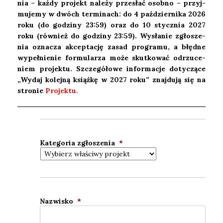
nia – każ­dy pro­jekt nale­ży prze­słać osob­no – przyj­
mu­je­my w dwóch ter­mi­nach: do 4 paź­dzier­ni­ka 2026
roku (do godzi­ny 23:59) oraz do 10 stycz­nia 2027
roku (rów­nież do godzi­ny 23:59). Wysła­nie zgło­sze­
nia ozna­cza akcep­ta­cję zasad pro­gra­mu, a błęd­ne
wypeł­nie­nie for­mu­la­rza może skut­ko­wać odrzu­ce­
niem pro­jek­tu. Szcze­gó­ło­we infor­ma­cje doty­czą­ce
„Wydaj kolej­ną książ­kę w 2027 roku” znaj­du­ją się na
stro­nie
Pro­jek­tu.
Kate­go­ria zgło­sze­nia
*
Nazwi­sko
*