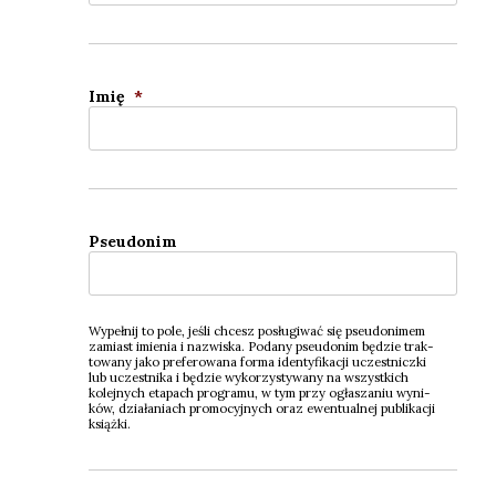
Imię
*
Pseu­do­nim
Wypeł­nij to pole, jeśli chcesz posłu­gi­wać się pseu­do­ni­mem
zamiast imie­nia i nazwi­ska. Poda­ny pseu­do­nim będzie trak­
to­wa­ny jako pre­fe­ro­wa­na for­ma iden­ty­fi­ka­cji uczest­nicz­ki
lub uczest­ni­ka i będzie wyko­rzy­sty­wa­ny na wszyst­kich
kolej­nych eta­pach pro­gra­mu, w tym przy ogła­sza­niu wyni­
ków, dzia­ła­niach pro­mo­cyj­nych oraz ewen­tu­al­nej publi­ka­cji
książ­ki.