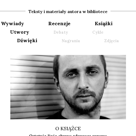
Teksty i materiały autora w bibliotece
Wywiady
Recenzje
Książki
Utwory
Debaty
Cykle
Dźwięki
Nagrania
Zdjęcia
O KSIĄŻCE