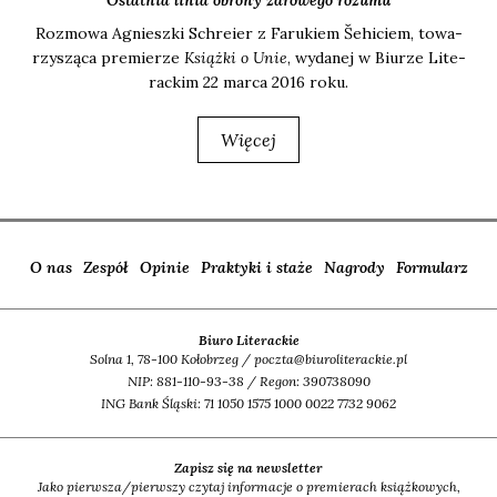
Ostatnia linia obrony zdrowego rozumu
Roz­mo­wa Agniesz­ki Schre­ier z Faru­kiem Šehi­ciem, towa­
rzy­szą­ca pre­mie­rze
Książ­ki o Unie
, wyda­nej w Biu­rze Lite­
rac­kim 22 mar­ca 2016 roku.
Więcej
O nas
Zespół
Opinie
Praktyki i staże
Nagrody
Formularz
Biuro Literackie
Solna 1, 78-100 Kołobrzeg / poczta@biuroliterackie.pl
NIP: 881-110-93-38 / Regon: 390738090
ING Bank Śląski: 71 1050 1575 1000 0022 7732 9062
Zapisz się na newsletter
Jako pierwsza/pierwszy czytaj informacje o premierach książkowych,