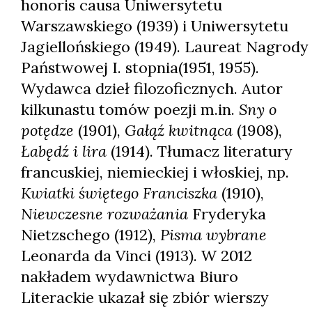
honoris causa Uniwersytetu
Warszawskiego (1939) i Uniwersytetu
Jagiellońskiego (1949). Laureat Nagrody
Państwowej I. stopnia(1951, 1955).
Wydawca dzieł filozoficznych. Autor
kilkunastu tomów poezji m.in.
Sny o
potędze
(1901),
Gałąź kwitnąca
(1908),
Łabędź i lira
(1914). Tłumacz literatury
francuskiej, niemieckiej i włoskiej, np.
Kwiatki świętego Franciszka
(1910),
Niewczesne rozważania
Fryderyka
Nietzschego (1912),
Pisma wybrane
Leonarda da Vinci (1913). W 2012
nakładem wydawnictwa Biuro
Literackie ukazał się zbiór wierszy