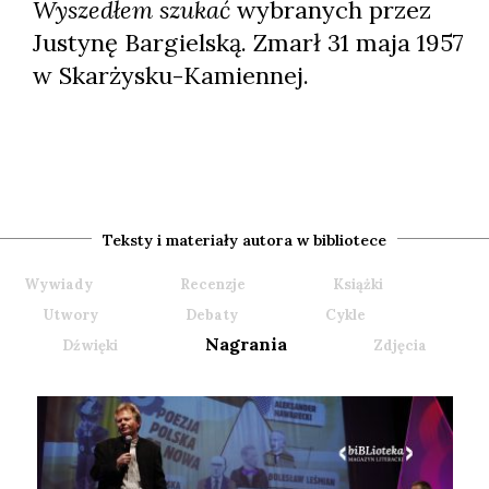
Wyszedłem szukać
wybranych przez
Justynę Bargielską. Zmarł 31 maja 1957
w Skarżysku-Kamiennej.
Teksty i materiały autora w bibliotece
Wywiady
Recenzje
Książki
Utwory
Debaty
Cykle
Nagrania
Dźwięki
Zdjęcia