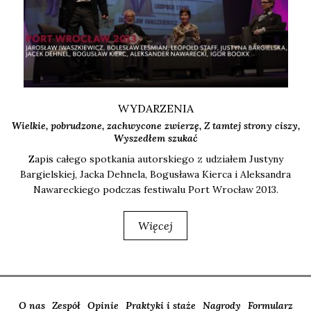
WYDARZENIA
Wielkie, pobrudzone, zachwycone zwierzę, Z tamtej strony ciszy,
Wyszedłem szukać
Zapis całe­go spo­tka­nia autor­skie­go z udzia­łem Justy­ny
Bar­giel­skiej, Jac­ka Deh­ne­la, Bogu­sła­wa Kier­ca i Alek­san­dra
Nawa­rec­kie­go pod­czas festi­wa­lu Port Wro­cław 2013.
Więcej
O nas
Zespół
Opinie
Praktyki i staże
Nagrody
Formularz