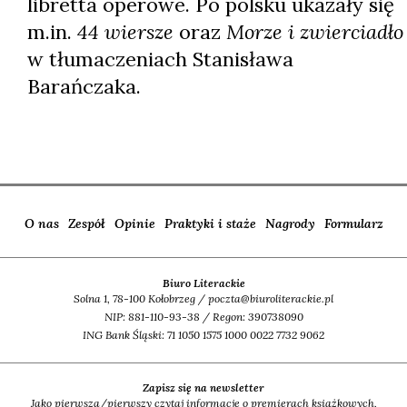
libretta operowe. Po polsku ukazały się
m.in.
44 wiersze
oraz
Morze i zwierciadło
w tłumaczeniach Stanisława
Barańczaka.
O nas
Zespół
Opinie
Praktyki i staże
Nagrody
Formularz
Biuro Literackie
Solna 1, 78-100 Kołobrzeg / poczta@biuroliterackie.pl
NIP: 881-110-93-38 / Regon: 390738090
ING Bank Śląski: 71 1050 1575 1000 0022 7732 9062
Zapisz się na newsletter
Jako pierwsza/pierwszy czytaj informacje o premierach książkowych,